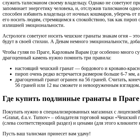
служить талисманом своему владельцу. Однако не советуют при
запоминает энергетику человека, и, отслужив талисманом одном
способен избавить владельца от ночных кошмаров, уберечь от п
его носить людям, стремящимся к спокойствию, так как пироп о
излишней эмоциональности.
Астрологи советуют носить чешские гранаты знакам огня – эт
будут в своей стихии. А Девам немного эмоциональности, доб
Чтобы гуляя по Праге, Карловым Варам (где особенно много 
драгоценный камень нужно помнить три правила:
настоящий чешский гранат — бордового и кроваво-красно
пироп очень редко встречается размером больше 6-7 мм, а 
драгоценный гранат огранен на 56 граней. Считать, конеч
56 граней или 12 вы сможете и невооруженным взглядом.
Где купить подлинные гранаты в Праге
Покупать нужно в специализированных магазинах с лицензией и
«Granat, d.u.v. Turnov» – обладателя торговой марки «Чешский 
(слева соответствующий раздел) и ценами (для этого кликните 
Пусть ваш талисман принесет вам удачу!