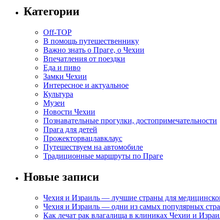
Категории
Off-TOP
В помощь путешественнику
Важно знать о Праге, о Чехии
Впечатления от поездки
Еда и пиво
Замки Чехии
Интересное и актуальное
Культура
Музеи
Новости Чехии
Познавательные прогулки, достопримечательности
Прага для детей
Прожекторвацлавклаус
Путешествуем на автомобиле
Традиционные маршруты по Праге
Новые записи
Чехия и Израиль — лучшие страны для медицинско
Чехия и Израиль — одни из самых популярных стра
Как лечат рак влагалища в клиниках Чехии и Израи