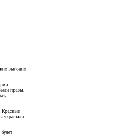
ожно выгодно
ории
 были правы.
ки,
. Красные
цы украшали
 будет