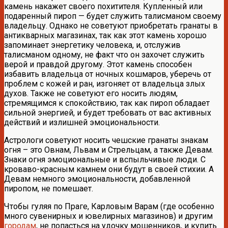
камень накажет своего похитителя. Купленный или
подаренный пироп — будет служить талисманом своему
владельцу. Однако не советуют приобретать гранаты в
антикварных магазинах, так как этот камень хорошо
запоминает энергетику человека, и, отслужив
талисманом одному, не факт что он захочет служить
верой и правдой другому. Этот камень способен
избавить владельца от ночных кошмаров, уберечь от
проблем с кожей и ран, изгоняет от владельца злых
духов. Также не советуют его носить людям,
стремящимся к спокойствию, так как пироп обладает
сильной энергией, и будет требовать от вас активных
действий и излишней эмоциональности.
Астрологи советуют носить чешские гранаты знакам
огня – это Овнам, Львам и Стрельцам, а также Девам.
Знаки огня эмоциональные и вспыльчивые люди. С
кроваво-красным камнем они будут в своей стихии. А
Девам немного эмоциональности, добавленной
пиропом, не помешает.
Чтобы гуляя по Праге, Карловым Варам (где особенно
много сувенирных и ювелирных магазинов) и другим
городам
, не попасться на удочку мошенников, и купить