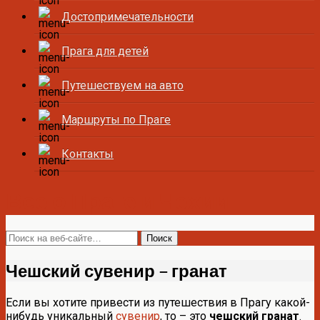
Достопримечательности
Прага для детей
Путешествуем на авто
Маршруты по Праге
Контакты
Все о Праге и Чехии
Чешский сувенир – гранат
Если вы хотите привести из путешествия в Прагу какой-
нибудь уникальный
сувенир
, то – это
чешский гранат
.