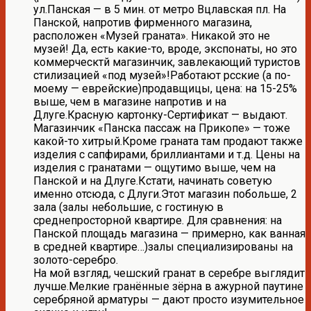
ул.Панская — в 5 мин. от метро Вцлавская пл. На
Панской, напротив фирменного магазина,
расположен «Музей граната». Никакой это не
музей! Да, есть какие-то, вроде, экспонаты, но это
коммерческтй магазинчик, завлекающий туристов
стилизацией «под музей»!Работают рсские (а по-
моему — еврейские)продавщицы, цена: на 15-25%
выше, чем в магазине напротив и на
Длуге.Красную картонку-Сертификат — выдают.
Магазинчик «Панска пассаж на Прикопе» — тоже
какой-то хитрый.Кроме граната там продают также
изделия с сапфирами, бриллиантами и т.д. Цены на
изделия с гранатами — ощутимо выше, чем на
Панской и на Длуге.Кстати, начинать советую
именно отсюда, с Длуги.Этот магазин побольше, 2
зала (залы небольшие, с гостиную в
среднепросторной квартире. Для сравнения: на
Панской площадь магазина — примерно, как ванная
в средней квартире…)залы специализированы на
золото-серебро.
На мой взгляд, чешский гранат в серебре выглядит
лучше.Мелкие гранённые зёрна в ажурной паутине
серебряной арматуры — дают просто изумительное