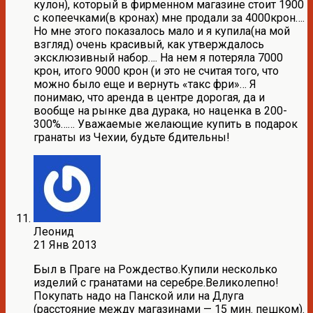
кулон), который в фирменном магазине стоит 1900
с копеечками(в кронах) мне продали за 4000крон….
Но мне этого показалось мало и я купила(на мой
взгляд) очень красивый, как утверждалось
эксклюзивный набор…. На нем я потеряла 7000
крон, итого 9000 крон (и это не считая того, что
можно было еще и вернуть «такс фри»… Я
понимаю, что аренда в центре дорогая, да и
вообще на рынке два дурака, но наценка в 200-
300%…… Уважаемые желающие купить в подарок
гранаты из Чехии, будьте бдительны!
Леонид
21 Янв 2013
Был в Праге на Рождество.Купили несколько
изделий с гранатами на серебре.Великолепно!
Покупать надо на Панской или на Длуга
(расстояние между магазинами — 15 мин. пешком).