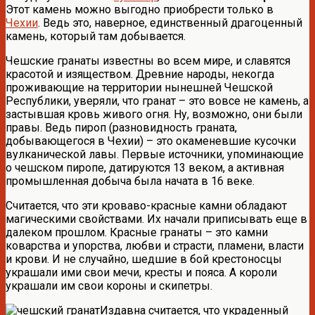
Этот камень можно выгодно приобрести только в
Чехии
. Ведь это, наверное, единственный драгоценный
камень, который там добывается.
Чешские гранаты известны во всем мире, и славятся
красотой и изяществом. Древние народы, некогда
проживающие на территории нынешней Чешской
Республики, уверяли, что гранат – это вовсе не камень, а
застывшая кровь живого огня. Ну, возможно, они были
правы. Ведь пироп (разновидность граната,
добывающегося в Чехии) – это окаменевшие кусочки
вулканической лавы. Первые источники, упоминающие
о чешском пиропе, датируются 13 веком, а активная
промышленная добыча была начата в 16 веке.
Считается, что эти кроваво-красные камни обладают
магическими свойствами. Их начали приписывать еще в
далеком прошлом. Красные гранаты – это камни
коварства и упорства, любви и страсти, пламени, власти
и крови. И не случайно, шедшие в бой крестоносцы
украшали ими свои мечи, кресты и пояса. А короли
украшали им свои короны и скипетры.
Издавна считается, что украденный