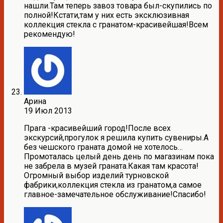
нашли.Там теперь завоз товара был-скупились по
полной!Кстати,там у них есть эксклюзивная
коллекция стекла с гранатом-красивейшая!Всем
рекомендую!
Арина
19 Июл 2013
Прага -красивейший город!После всех
экскурсий,прогулок я решила купить сувениры.А
без чешского граната домой не хотелось…
Промоталась целый день день по магазинам пока
не забрела в музей граната.Какая там красота!
Огромный выбор изделий турновской
фабрики,коллекция стекла из гранатом,а самое
главное-замечательное обслуживание!Спасибо!