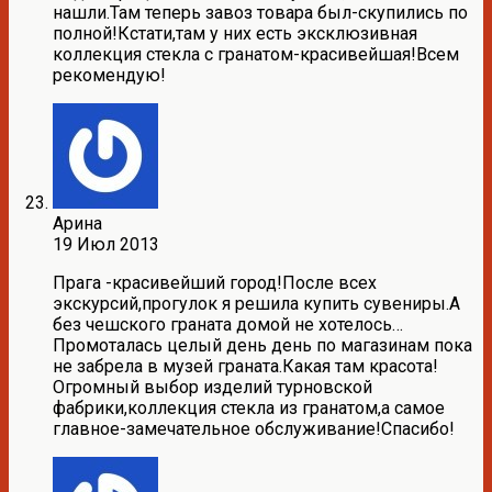
нашли.Там теперь завоз товара был-скупились по
полной!Кстати,там у них есть эксклюзивная
коллекция стекла с гранатом-красивейшая!Всем
рекомендую!
Арина
19 Июл 2013
Прага -красивейший город!После всех
экскурсий,прогулок я решила купить сувениры.А
без чешского граната домой не хотелось…
Промоталась целый день день по магазинам пока
не забрела в музей граната.Какая там красота!
Огромный выбор изделий турновской
фабрики,коллекция стекла из гранатом,а самое
главное-замечательное обслуживание!Спасибо!