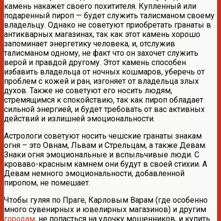
камень накажет своего похитителя. Купленный или
подаренный пироп — будет служить талисманом своему
владельцу. Однако не советуют приобретать гранаты в
антикварных магазинах, так как этот камень хорошо
запоминает энергетику человека, и, отслужив
талисманом одному, не факт что он захочет служить
верой и правдой другому. Этот камень способен
избавить владельца от ночных кошмаров, уберечь от
проблем с кожей и ран, изгоняет от владельца злых
духов. Также не советуют его носить людям,
стремящимся к спокойствию, так как пироп обладает
сильной энергией, и будет требовать от вас активных
действий и излишней эмоциональности.
Астрологи советуют носить чешские гранаты знакам
огня – это Овнам, Львам и Стрельцам, а также Девам.
Знаки огня эмоциональные и вспыльчивые люди. С
кроваво-красным камнем они будут в своей стихии. А
Девам немного эмоциональности, добавленной
пиропом, не помешает.
Чтобы гуляя по Праге, Карловым Варам (где особенно
много сувенирных и ювелирных магазинов) и другим
городам
, не попасться на удочку мошенников, и купить