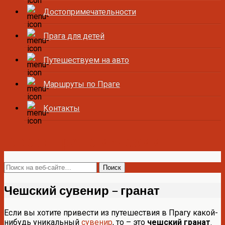
Достопримечательности
Прага для детей
Путешествуем на авто
Маршруты по Праге
Контакты
Все о Праге и Чехии
Чешский сувенир – гранат
Если вы хотите привести из путешествия в Прагу какой-
нибудь уникальный
сувенир
, то – это
чешский гранат
.