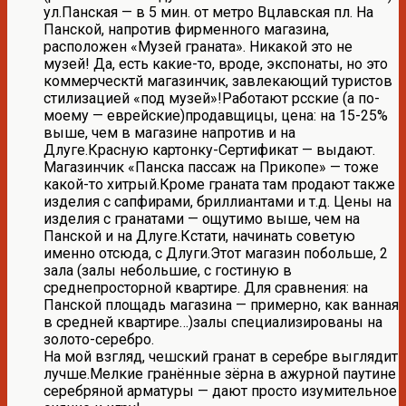
ул.Панская — в 5 мин. от метро Вцлавская пл. На
Панской, напротив фирменного магазина,
расположен «Музей граната». Никакой это не
музей! Да, есть какие-то, вроде, экспонаты, но это
коммерческтй магазинчик, завлекающий туристов
стилизацией «под музей»!Работают рсские (а по-
моему — еврейские)продавщицы, цена: на 15-25%
выше, чем в магазине напротив и на
Длуге.Красную картонку-Сертификат — выдают.
Магазинчик «Панска пассаж на Прикопе» — тоже
какой-то хитрый.Кроме граната там продают также
изделия с сапфирами, бриллиантами и т.д. Цены на
изделия с гранатами — ощутимо выше, чем на
Панской и на Длуге.Кстати, начинать советую
именно отсюда, с Длуги.Этот магазин побольше, 2
зала (залы небольшие, с гостиную в
среднепросторной квартире. Для сравнения: на
Панской площадь магазина — примерно, как ванная
в средней квартире…)залы специализированы на
золото-серебро.
На мой взгляд, чешский гранат в серебре выглядит
лучше.Мелкие гранённые зёрна в ажурной паутине
серебряной арматуры — дают просто изумительное