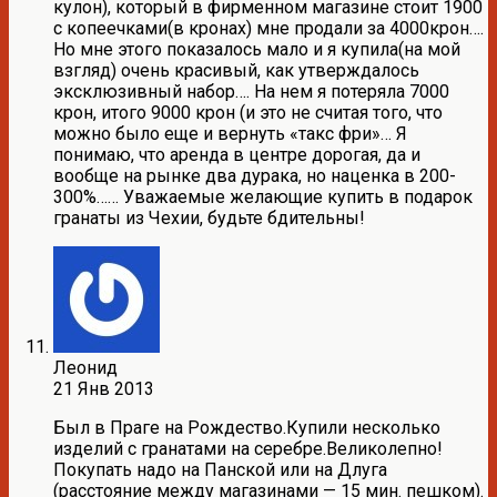
кулон), который в фирменном магазине стоит 1900
с копеечками(в кронах) мне продали за 4000крон….
Но мне этого показалось мало и я купила(на мой
взгляд) очень красивый, как утверждалось
эксклюзивный набор…. На нем я потеряла 7000
крон, итого 9000 крон (и это не считая того, что
можно было еще и вернуть «такс фри»… Я
понимаю, что аренда в центре дорогая, да и
вообще на рынке два дурака, но наценка в 200-
300%…… Уважаемые желающие купить в подарок
гранаты из Чехии, будьте бдительны!
Леонид
21 Янв 2013
Был в Праге на Рождество.Купили несколько
изделий с гранатами на серебре.Великолепно!
Покупать надо на Панской или на Длуга
(расстояние между магазинами — 15 мин. пешком).