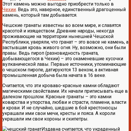
Этот камень можно выгодно приобрести только в
Чехии
. Ведь это, наверное, единственный драгоценный
камень, который там добывается.
Чешские гранаты известны во всем мире, и славятся
красотой и изяществом. Древние народы, некогда
проживающие на территории нынешней Чешской
Республики, уверяли, что гранат – это вовсе не камень, а
застывшая кровь живого огня. Ну, возможно, они были
правы. Ведь пироп (разновидность граната,
добывающегося в Чехии) – это окаменевшие кусочки
вулканической лавы. Первые источники, упоминающие
о чешском пиропе, датируются 13 веком, а активная
промышленная добыча была начата в 16 веке.
Считается, что эти кроваво-красные камни обладают
магическими свойствами. Их начали приписывать еще в
далеком прошлом. Красные гранаты – это камни
коварства и упорства, любви и страсти, пламени, власти
и крови. И не случайно, шедшие в бой крестоносцы
украшали ими свои мечи, кресты и пояса. А короли
украшали им свои короны и скипетры.
Издавна считается, что украденный