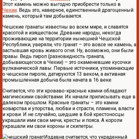
Этот камень можно выгодно приобрести только в
Чехии
. Ведь это, наверное, единственный драгоценный
камень, который там добывается.
Чешские гранаты известны во всем мире, и славятся
красотой и изяществом. Древние народы, некогда
проживающие на территории нынешней Чешской
Республики, уверяли, что гранат – это вовсе не камень, а
застывшая кровь живого огня. Ну, возможно, они были
правы. Ведь пироп (разновидность граната,
добывающегося в Чехии) – это окаменевшие кусочки
вулканической лавы. Первые источники, упоминающие
о чешском пиропе, датируются 13 веком, а активная
промышленная добыча была начата в 16 веке.
Считается, что эти кроваво-красные камни обладают
магическими свойствами. Их начали приписывать еще в
далеком прошлом. Красные гранаты – это камни
коварства и упорства, любви и страсти, пламени, власти
и крови. И не случайно, шедшие в бой крестоносцы
украшали ими свои мечи, кресты и пояса. А короли
украшали им свои короны и скипетры.
Издавна считается, что украденный