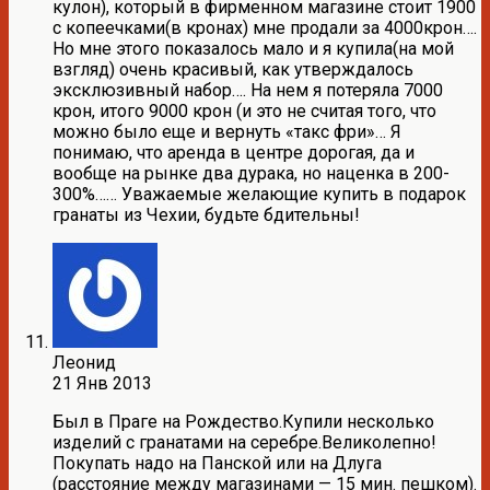
кулон), который в фирменном магазине стоит 1900
с копеечками(в кронах) мне продали за 4000крон….
Но мне этого показалось мало и я купила(на мой
взгляд) очень красивый, как утверждалось
эксклюзивный набор…. На нем я потеряла 7000
крон, итого 9000 крон (и это не считая того, что
можно было еще и вернуть «такс фри»… Я
понимаю, что аренда в центре дорогая, да и
вообще на рынке два дурака, но наценка в 200-
300%…… Уважаемые желающие купить в подарок
гранаты из Чехии, будьте бдительны!
Леонид
21 Янв 2013
Был в Праге на Рождество.Купили несколько
изделий с гранатами на серебре.Великолепно!
Покупать надо на Панской или на Длуга
(расстояние между магазинами — 15 мин. пешком).