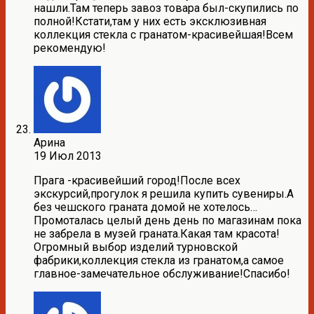
нашли.Там теперь завоз товара был-скупились по
полной!Кстати,там у них есть эксклюзивная
коллекция стекла с гранатом-красивейшая!Всем
рекомендую!
Арина
19 Июл 2013
Прага -красивейший город!После всех
экскурсий,прогулок я решила купить сувениры.А
без чешского граната домой не хотелось…
Промоталась целый день день по магазинам пока
не забрела в музей граната.Какая там красота!
Огромный выбор изделий турновской
фабрики,коллекция стекла из гранатом,а самое
главное-замечательное обслуживание!Спасибо!