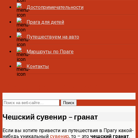
Достопримечательности
Прага для детей
Путешествуем на авто
Маршруты по Праге
Контакты
Все о Праге и Чехии
Чешский сувенир – гранат
Если вы хотите привести из путешествия в Прагу какой-
нибудь уникальный
сувенир
, то – это
чешский гранат
.