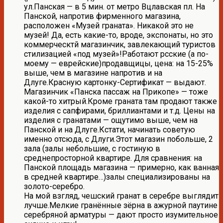
ул.Панская — в 5 мин. от метро Вцлавская пл. На
Панской, напротив фирменного магазина,
расположен «Музей граната». Никакой это не
музей! Да, есть какие-то, вроде, экспонаты, но это
коммерческтй магазинчик, завлекающий туристов
стилизацией «под музей»!Работают рсские (а по-
моему — еврейские)продавщицы, цена: на 15-25%
выше, чем в магазине напротив и на
Длуге.Красную картонку-Сертификат — выдают.
Магазинчик «Панска пассаж на Прикопе» — тоже
какой-то хитрый.Кроме граната там продают также
изделия с сапфирами, бриллиантами и т.д. Цены на
изделия с гранатами — ощутимо выше, чем на
Панской и на Длуге.Кстати, начинать советую
именно отсюда, с Длуги.Этот магазин побольше, 2
зала (залы небольшие, с гостиную в
среднепросторной квартире. Для сравнения: на
Панской площадь магазина — примерно, как ванная
в средней квартире…)залы специализированы на
золото-серебро.
На мой взгляд, чешский гранат в серебре выглядит
лучше.Мелкие гранённые зёрна в ажурной паутине
серебряной арматуры — дают просто изумительное