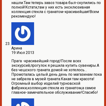
нашли.Там теперь завоз товара был-скупились по
полной!Кстати,там у них есть эксклюзивная
коллекция стекла с гранатом-красивейшая!Всем
рекомендую!
Арина
19 Июл 2013
Прага -красивейший город!После всех
экскурсий,прогулок я решила купить сувениры.А
без чешского граната домой не хотелось…
Промоталась целый день день по магазинам пока
не забрела в музей граната.Какая там красота!
Огромный выбор изделий турновской
фабрики,коллекция стекла из гранатом,а самое
главное-замечательное обслуживание!Спасибо!