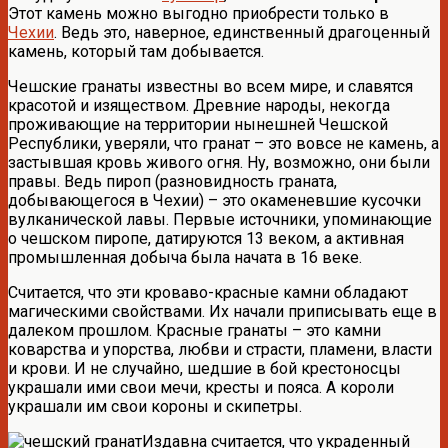
Этот камень можно выгодно приобрести только в
Чехии
. Ведь это, наверное, единственный драгоценный
камень, который там добывается.
Чешские гранаты известны во всем мире, и славятся
красотой и изяществом. Древние народы, некогда
проживающие на территории нынешней Чешской
Республики, уверяли, что гранат – это вовсе не камень, а
застывшая кровь живого огня. Ну, возможно, они были
правы. Ведь пироп (разновидность граната,
добывающегося в Чехии) – это окаменевшие кусочки
вулканической лавы. Первые источники, упоминающие
о чешском пиропе, датируются 13 веком, а активная
промышленная добыча была начата в 16 веке.
Считается, что эти кроваво-красные камни обладают
магическими свойствами. Их начали приписывать еще в
далеком прошлом. Красные гранаты – это камни
коварства и упорства, любви и страсти, пламени, власти
и крови. И не случайно, шедшие в бой крестоносцы
украшали ими свои мечи, кресты и пояса. А короли
украшали им свои короны и скипетры.
Издавна считается, что украденный