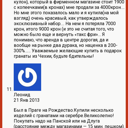
кулон), который в фирменном магазине стоит 1900
с копеечками(в кронах) мне продали за 4000крон….
Но мне этого показалось мало и я купила(на мой
взгляд) очень красивый, как утверждалось
эксклюзивный набор…. На нем я потеряла 7000
крон, итого 9000 крон (и это не считая того, что
можно было еще и вернуть «такс фри»… Я
понимаю, что аренда в центре дорогая, да и
вообще на рынке два дурака, но наценка в 200-
300%…… Уважаемые желающие купить в подарок
гранаты из Чехии, будьте бдительны!
Леонид
21 Янв 2013
Был в Праге на Рождество.Купили несколько
изделий с гранатами на серебре.Великолепно!
Покупать надо на Панской или на Длуга
(расстояние между магазинами — 15 мин. пешком).