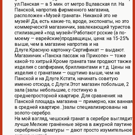
ул.Панская — в 5 мин. от метро Вцлавская пл. На
Панской, напротив фирменного магазина,
расположен «Музей граната». Никакой это не
музей! Да, есть какие-то, вроде, экспонаты, но это
коммерческтй магазинчик, завлекающий туристов
стилизацией «под музей»!Работают рсские (а по-
моему — еврейские)продавщицы, цена: на 15-25%
выше, чем в магазине напротив и на
Длуге.Красную картонку-Сертификат — выдают.
Магазинчик «Панска пассаж на Прикопе» — тоже
какой-то хитрый.Кроме граната там продают также
изделия с сапфирами, бриллиантами и т.д. Цены на
изделия с гранатами — ощутимо выше, чем на
Панской и на Длуге.Кстати, начинать советую
именно отсюда, с Длуги.Этот магазин побольше, 2
зала (залы небольшие, с гостиную в
среднепросторной квартире. Для сравнения: на
Панской площадь магазина — примерно, как ванная
в средней квартире…)залы специализированы на
золото-серебро.
На мой взгляд, чешский гранат в серебре выглядит
лучше.Мелкие гранённые зёрна в ажурной паутине
серебряной арматуры — дают просто изумительное