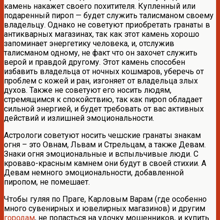
камень накажет своего похитителя. Купленный или
подаренный пироп — будет служить талисманом своему
владельцу. Однако не советуют приобретать гранаты в
антикварных магазинах, так как этот камень хорошо
запоминает энергетику человека, и, отслужив
талисманом одному, не факт что он захочет служить
верой и правдой другому. Этот камень способен
избавить владельца от ночных кошмаров, уберечь от
проблем с кожей и ран, изгоняет от владельца злых
духов. Также не советуют его носить людям,
стремящимся к спокойствию, так как пироп обладает
сильной энергией, и будет требовать от вас активных
действий и излишней эмоциональности.
Астрологи советуют носить чешские гранаты знакам
огня – это Овнам, Львам и Стрельцам, а также Девам.
Знаки огня эмоциональные и вспыльчивые люди. С
кроваво-красным камнем они будут в своей стихии. А
Девам немного эмоциональности, добавленной
пиропом, не помешает.
Чтобы гуляя по Праге, Карловым Варам (где особенно
много сувенирных и ювелирных магазинов) и другим
городам
, не попасться на удочку мошенников, и купить