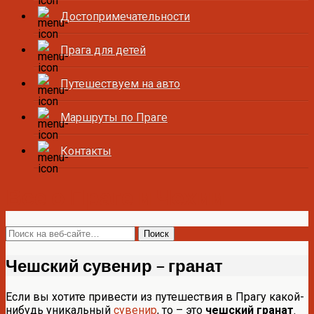
Достопримечательности
Прага для детей
Путешествуем на авто
Маршруты по Праге
Контакты
Все о Праге и Чехии
Чешский сувенир – гранат
Если вы хотите привести из путешествия в Прагу какой-
нибудь уникальный
сувенир
, то – это
чешский гранат
.