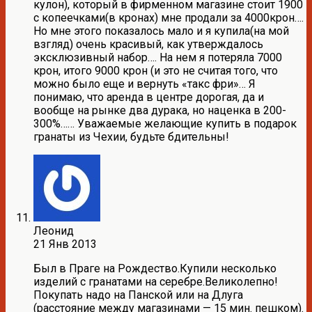
кулон), который в фирменном магазине стоит 1900
с копеечками(в кронах) мне продали за 4000крон….
Но мне этого показалось мало и я купила(на мой
взгляд) очень красивый, как утверждалось
эксклюзивный набор…. На нем я потеряла 7000
крон, итого 9000 крон (и это не считая того, что
можно было еще и вернуть «такс фри»… Я
понимаю, что аренда в центре дорогая, да и
вообще на рынке два дурака, но наценка в 200-
300%…… Уважаемые желающие купить в подарок
гранаты из Чехии, будьте бдительны!
Леонид
21 Янв 2013
Был в Праге на Рождество.Купили несколько
изделий с гранатами на серебре.Великолепно!
Покупать надо на Панской или на Длуга
(расстояние между магазинами — 15 мин. пешком).