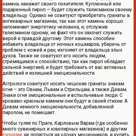
камень накажет своего похитителя. Купленный или
подаренный пироп — будет служить талисманом своему
владельцу. Однако не советуют приобретать гранаты в
антикварных магазинах, так как этот камень хорошо
запоминает энергетику человека, и, отслужив
талисманом одному, не факт что он захочет служить
верой и правдой другому. Этот камень способен
избавить владельца от ночных кошмаров, уберечь от
проблем с кожей и ран, изгоняет от владельца злых
духов. Также не советуют его носить людям,
стремящимся к спокойствию, так как пироп обладает
сильной энергией, и будет требовать от вас активных
действий и излишней эмоциональности.
Астрологи советуют носить чешские гранаты знакам
огня – это Овнам, Львам и Стрельцам, а также Девам.
Знаки огня эмоциональные и вспыльчивые люди. С
кроваво-красным камнем они будут в своей стихии. А
Девам немного эмоциональности, добавленной
пиропом, не помешает.
Чтобы гуляя по Праге, Карловым Варам (где особенно
много сувенирных и ювелирных магазинов) и другим
городам
, не попасться на удочку мошенников, и купить