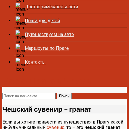
Достопримечательности
Прага для детей
Путешествуем на авто
Маршруты по Праге
Контакты
Все о Праге и Чехии
Чешский сувенир – гранат
Если вы хотите привести из путешествия в Прагу какой-
нибудь уникальный
сувенир
, то – это
чешский гранат
.