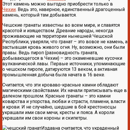
Этот камень можно выгодно приобрести только в
Чехии
. Ведь это, наверное, единственный драгоценный
камень, который там добывается.
Чешские гранаты известны во всем мире, и славятся
красотой и изяществом. Древние народы, некогда
проживающие на территории нынешней Чешской
Республики, уверяли, что гранат – это вовсе не камень, а
застывшая кровь живого огня. Ну, возможно, они были
правы. Ведь пироп (разновидность граната,
добывающегося в Чехии) – это окаменевшие кусочки
вулканической лавы. Первые источники, упоминающие
о чешском пиропе, датируются 13 веком, а активная
промышленная добыча была начата в 16 веке.
Считается, что эти кроваво-красные камни обладают
магическими свойствами. Их начали приписывать еще в
далеком прошлом. Красные гранаты – это камни
коварства и упорства, любви и страсти, пламени, власти
и крови. И не случайно, шедшие в бой крестоносцы
украшали ими свои мечи, кресты и пояса. А короли
украшали им свои короны и скипетры.
Издавна считается, что украденный