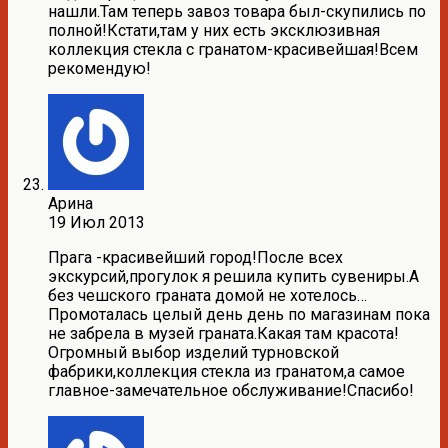
нашли.Там теперь завоз товара был-скупились по
полной!Кстати,там у них есть эксклюзивная
коллекция стекла с гранатом-красивейшая!Всем
рекомендую!
Арина
19 Июл 2013
Прага -красивейший город!После всех
экскурсий,прогулок я решила купить сувениры.А
без чешского граната домой не хотелось…
Промоталась целый день день по магазинам пока
не забрела в музей граната.Какая там красота!
Огромный выбор изделий турновской
фабрики,коллекция стекла из гранатом,а самое
главное-замечательное обслуживание!Спасибо!