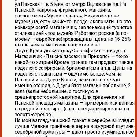
ул.Панская — в 5 мин. от метро Вцлавская пл. На
Панской, напротив фирменного магазина,
расположен «Музей граната». Никакой это не
музей! Да, есть какие-то, вроде, экспонаты, но это
коммерческтй магазинчик, завлекающий туристов
стилизацией «под музей»!Работают рсские (а по-
моему — еврейские)продавщицы, цена: на 15-25%
выше, чем в магазине напротив и на
Длуге.Красную картонку-Сертификат — выдают.
Магазинчик «Панска пассаж на Прикопе» — тоже
какой-то хитрый.Кроме граната там продают также
изделия с сапфирами, бриллиантами и т.д. Цены на
изделия с гранатами — ощутимо выше, чем на
Панской и на Длуге.Кстати, начинать советую
именно отсюда, с Длуги.Этот магазин побольше, 2
зала (залы небольшие, с гостиную в
среднепросторной квартире. Для сравнения: на
Панской площадь магазина — примерно, как ванная
в средней квартире…)залы специализированы на
золото-серебро.
На мой взгляд, чешский гранат в серебре выглядит
лучше.Мелкие гранённые зёрна в ажурной паутине
серебряной арматуры — дают просто изумительное