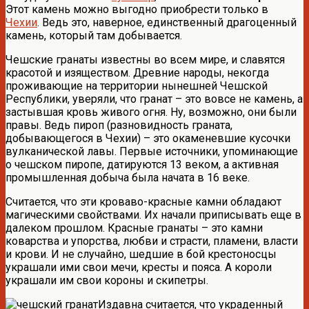
Этот камень можно выгодно приобрести только в
Чехии
. Ведь это, наверное, единственный драгоценный
камень, который там добывается.
Чешские гранаты известны во всем мире, и славятся
красотой и изяществом. Древние народы, некогда
проживающие на территории нынешней Чешской
Республики, уверяли, что гранат – это вовсе не камень, а
застывшая кровь живого огня. Ну, возможно, они были
правы. Ведь пироп (разновидность граната,
добывающегося в Чехии) – это окаменевшие кусочки
вулканической лавы. Первые источники, упоминающие
о чешском пиропе, датируются 13 веком, а активная
промышленная добыча была начата в 16 веке.
Считается, что эти кроваво-красные камни обладают
магическими свойствами. Их начали приписывать еще в
далеком прошлом. Красные гранаты – это камни
коварства и упорства, любви и страсти, пламени, власти
и крови. И не случайно, шедшие в бой крестоносцы
украшали ими свои мечи, кресты и пояса. А короли
украшали им свои короны и скипетры.
Издавна считается, что украденный