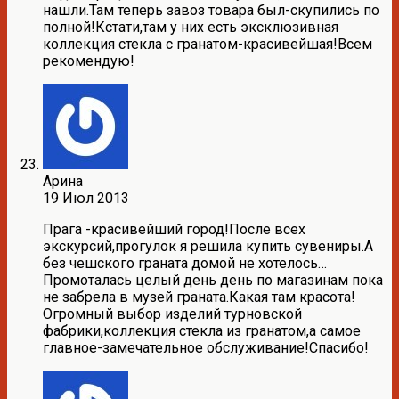
нашли.Там теперь завоз товара был-скупились по
полной!Кстати,там у них есть эксклюзивная
коллекция стекла с гранатом-красивейшая!Всем
рекомендую!
Арина
19 Июл 2013
Прага -красивейший город!После всех
экскурсий,прогулок я решила купить сувениры.А
без чешского граната домой не хотелось…
Промоталась целый день день по магазинам пока
не забрела в музей граната.Какая там красота!
Огромный выбор изделий турновской
фабрики,коллекция стекла из гранатом,а самое
главное-замечательное обслуживание!Спасибо!