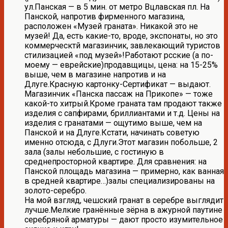
ул.Панская — в 5 мин. от метро Вцлавская пл. На
Панской, напротив фирменного магазина,
расположен «Музей граната». Никакой это не
музей! Да, есть какие-то, вроде, экспонаты, но это
коммерческтй магазинчик, завлекающий туристов
стилизацией «под музей»!Работают рсские (а по-
моему — еврейские)продавщицы, цена: на 15-25%
выше, чем в магазине напротив и на
Длуге.Красную картонку-Сертификат — выдают.
Магазинчик «Панска пассаж на Прикопе» — тоже
какой-то хитрый.Кроме граната там продают также
изделия с сапфирами, бриллиантами и т.д. Цены на
изделия с гранатами — ощутимо выше, чем на
Панской и на Длуге.Кстати, начинать советую
именно отсюда, с Длуги.Этот магазин побольше, 2
зала (залы небольшие, с гостиную в
среднепросторной квартире. Для сравнения: на
Панской площадь магазина — примерно, как ванная
в средней квартире…)залы специализированы на
золото-серебро.
На мой взгляд, чешский гранат в серебре выглядит
лучше.Мелкие гранённые зёрна в ажурной паутине
серебряной арматуры — дают просто изумительное