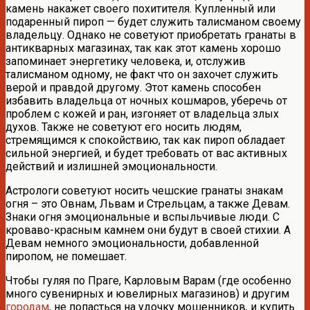
камень накажет своего похитителя. Купленный или
подаренный пироп — будет служить талисманом своему
владельцу. Однако не советуют приобретать гранаты в
антикварных магазинах, так как этот камень хорошо
запоминает энергетику человека, и, отслужив
талисманом одному, не факт что он захочет служить
верой и правдой другому. Этот камень способен
избавить владельца от ночных кошмаров, уберечь от
проблем с кожей и ран, изгоняет от владельца злых
духов. Также не советуют его носить людям,
стремящимся к спокойствию, так как пироп обладает
сильной энергией, и будет требовать от вас активных
действий и излишней эмоциональности.
Астрологи советуют носить чешские гранаты знакам
огня – это Овнам, Львам и Стрельцам, а также Девам.
Знаки огня эмоциональные и вспыльчивые люди. С
кроваво-красным камнем они будут в своей стихии. А
Девам немного эмоциональности, добавленной
пиропом, не помешает.
Чтобы гуляя по Праге, Карловым Варам (где особенно
много сувенирных и ювелирных магазинов) и другим
городам
, не попасться на удочку мошенников, и купить