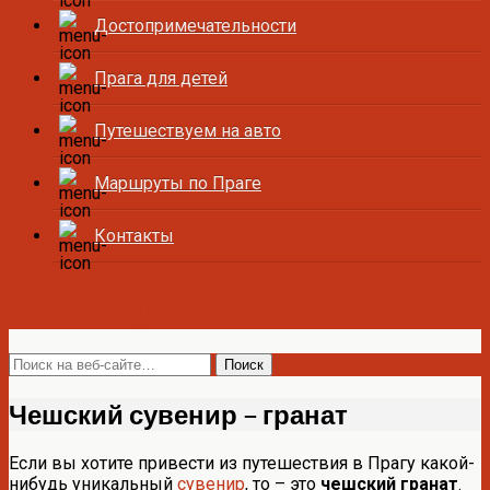
Достопримечательности
Прага для детей
Путешествуем на авто
Маршруты по Праге
Контакты
Все о Праге и Чехии
Чешский сувенир – гранат
Если вы хотите привести из путешествия в Прагу какой-
нибудь уникальный
сувенир
, то – это
чешский гранат
.