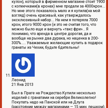
кулон), который в фирменном магазине стоит 1900
с копеечками(в кронах) мне продали за 4000крон….
Но мне этого показалось мало и я купила(на мой
взгляд) очень красивый, как утверждалось
эксклюзивный набор…. На нем я потеряла 7000
крон, итого 9000 крон (и это не считая того, что
можно было еще и вернуть «такс фри»… Я
понимаю, что аренда в центре дорогая, да и
вообще на рынке два дурака, но наценка в 200-
300%…… Уважаемые желающие купить в подарок
гранаты из Чехии, будьте бдительны!
Леонид
21 Янв 2013
Был в Праге на Рождество.Купили несколько
изделий с гранатами на серебре.Великолепно!
Покупать надо на Панской или на Длуга
(расстояние между магазинами — 15 мин. пешком).