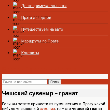
Достопримечательности
Прага для детей
Путешествуем на авто
Маршруты по Праге
Контакты
Все о Праге и Чехии
Чешский сувенир – гранат
Если вы хотите привести из путешествия в Прагу какой-
нибудь уникальный
сувенир
, то – это
чешский гранат
.