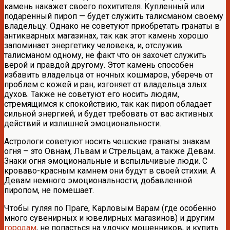
камень накажет своего похитителя. Купленный или
подаренный пироп — будет служить талисманом своему
владельцу. Однако не советуют приобретать гранаты в
антикварных магазинах, так как этот камень хорошо
запоминает энергетику человека, и, отслужив
талисманом одному, не факт что он захочет служить
верой и правдой другому. Этот камень способен
избавить владельца от ночных кошмаров, уберечь от
проблем с кожей и ран, изгоняет от владельца злых
духов. Также не советуют его носить людям,
стремящимся к спокойствию, так как пироп обладает
сильной энергией, и будет требовать от вас активных
действий и излишней эмоциональности.
Астрологи советуют носить чешские гранаты знакам
огня – это Овнам, Львам и Стрельцам, а также Девам.
Знаки огня эмоциональные и вспыльчивые люди. С
кроваво-красным камнем они будут в своей стихии. А
Девам немного эмоциональности, добавленной
пиропом, не помешает.
Чтобы гуляя по Праге, Карловым Варам (где особенно
много сувенирных и ювелирных магазинов) и другим
городам
, не попасться на удочку мошенников, и купить