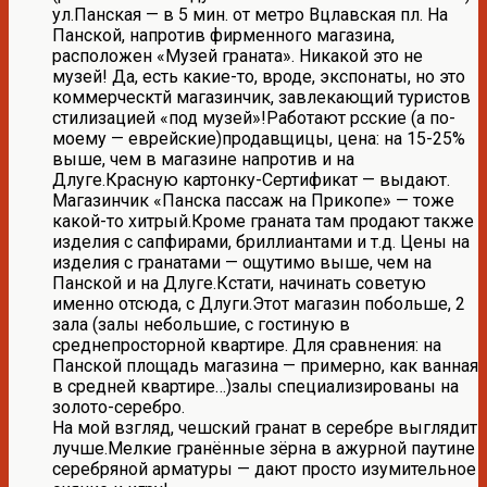
ул.Панская — в 5 мин. от метро Вцлавская пл. На
Панской, напротив фирменного магазина,
расположен «Музей граната». Никакой это не
музей! Да, есть какие-то, вроде, экспонаты, но это
коммерческтй магазинчик, завлекающий туристов
стилизацией «под музей»!Работают рсские (а по-
моему — еврейские)продавщицы, цена: на 15-25%
выше, чем в магазине напротив и на
Длуге.Красную картонку-Сертификат — выдают.
Магазинчик «Панска пассаж на Прикопе» — тоже
какой-то хитрый.Кроме граната там продают также
изделия с сапфирами, бриллиантами и т.д. Цены на
изделия с гранатами — ощутимо выше, чем на
Панской и на Длуге.Кстати, начинать советую
именно отсюда, с Длуги.Этот магазин побольше, 2
зала (залы небольшие, с гостиную в
среднепросторной квартире. Для сравнения: на
Панской площадь магазина — примерно, как ванная
в средней квартире…)залы специализированы на
золото-серебро.
На мой взгляд, чешский гранат в серебре выглядит
лучше.Мелкие гранённые зёрна в ажурной паутине
серебряной арматуры — дают просто изумительное