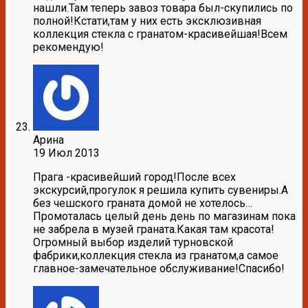
нашли.Там теперь завоз товара был-скупились по
полной!Кстати,там у них есть эксклюзивная
коллекция стекла с гранатом-красивейшая!Всем
рекомендую!
Арина
19 Июл 2013
Прага -красивейший город!После всех
экскурсий,прогулок я решила купить сувениры.А
без чешского граната домой не хотелось…
Промоталась целый день день по магазинам пока
не забрела в музей граната.Какая там красота!
Огромный выбор изделий турновской
фабрики,коллекция стекла из гранатом,а самое
главное-замечательное обслуживание!Спасибо!