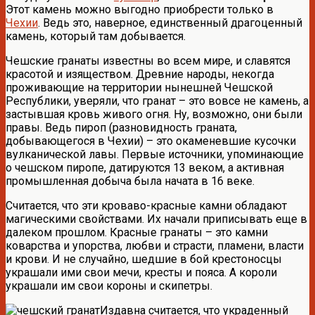
Этот камень можно выгодно приобрести только в
Чехии
. Ведь это, наверное, единственный драгоценный
камень, который там добывается.
Чешские гранаты известны во всем мире, и славятся
красотой и изяществом. Древние народы, некогда
проживающие на территории нынешней Чешской
Республики, уверяли, что гранат – это вовсе не камень, а
застывшая кровь живого огня. Ну, возможно, они были
правы. Ведь пироп (разновидность граната,
добывающегося в Чехии) – это окаменевшие кусочки
вулканической лавы. Первые источники, упоминающие
о чешском пиропе, датируются 13 веком, а активная
промышленная добыча была начата в 16 веке.
Считается, что эти кроваво-красные камни обладают
магическими свойствами. Их начали приписывать еще в
далеком прошлом. Красные гранаты – это камни
коварства и упорства, любви и страсти, пламени, власти
и крови. И не случайно, шедшие в бой крестоносцы
украшали ими свои мечи, кресты и пояса. А короли
украшали им свои короны и скипетры.
Издавна считается, что украденный