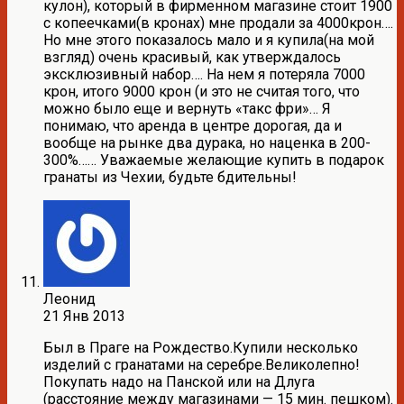
кулон), который в фирменном магазине стоит 1900
с копеечками(в кронах) мне продали за 4000крон….
Но мне этого показалось мало и я купила(на мой
взгляд) очень красивый, как утверждалось
эксклюзивный набор…. На нем я потеряла 7000
крон, итого 9000 крон (и это не считая того, что
можно было еще и вернуть «такс фри»… Я
понимаю, что аренда в центре дорогая, да и
вообще на рынке два дурака, но наценка в 200-
300%…… Уважаемые желающие купить в подарок
гранаты из Чехии, будьте бдительны!
Леонид
21 Янв 2013
Был в Праге на Рождество.Купили несколько
изделий с гранатами на серебре.Великолепно!
Покупать надо на Панской или на Длуга
(расстояние между магазинами — 15 мин. пешком).