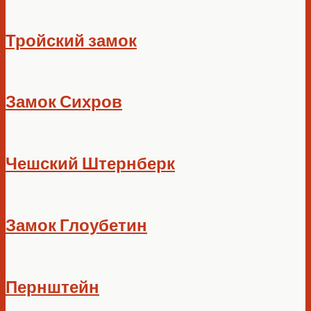
Тройский замок
Замок Сихров
Чешский Штернберк
Замок Глоубетин
Пернштейн