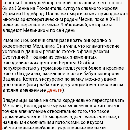
короны. Последней королевой, сосланной в его стены,
была Жанна из Рожмитала, супруга славного короля
Иржи из Подебрад. После ее смерти замок принадлежал
многим аристократическим родам Чехии, пока в XVIII
веке не перешел к семье Лобковичей, которые и
владеют Мельником по сей день.
Именно Лобковичи стали развивать виноделие в
окрестностях Мельника. Они учли, что климатические
условия в данном регионе схожи с французской
Бургундией – одним из самых знаменитых
винодельческих центров Европы. Особой
популярностью у гурманов пользуется белое и красное
вино «Людмила», названное в честь бабушки короля
Вацлава. Кстати, экскурсию по замку можно удачно
дополнить (или разбавить дегустацией местных вин за
вполне вменяемые
деньги
).
Владельцы замка не стали кардинально перестраивать
Мельник, благодаря чему мы можем составить очень
точное впечатление относительно того, что такое
«дамский» замок. Помещения здесь очень светлые, с
изящными сводчатыми потолками, со вкусом
обставленные мебелью, украшенные милыми