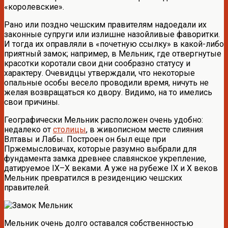
«королевские».
Рано или поздно чешским правителям надоедали их
законные супруги или излишне назойливые фаворитки.
И тогда их оправляли в «почетную ссылку» в какой-либо
приятный замок; например, в Мельник, где отвергнутые
красотки коротали свои дни сообразно статусу и
характеру. Очевидцы утверждали, что некоторые
опальные особы весело проводили время, ничуть не
желая возвращаться ко двору. Видимо, на то имелись
свои причины.
Географически Мельник расположен очень удобно:
недалеко от
столицы
, в живописном месте слияния
Влтавы и Лабы. Построен он был еще при
Пржемысловичах, которые разумно выбрали для
фундамента замка древнее славянское укрепление,
датируемое IX–X веками. А уже на рубеже IX и X веков
Мельник превратился в резиденцию чешских
правителей.
Мельник очень долго оставался собственностью