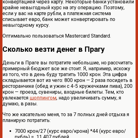
конвертацией через карту. Некоторые банки установили
крайне невыгодный курс на эту операцию. Поэтому,
если у вас на карте рубли, а платежная система
списывает евро, банк может конвертировать по
невыгодному курсу.
Оптимально пользоваться Mastercard Standard.
Сколько везти денег в Прагу
Деньги в Праге вы потратите небольшие, но рассчитать
примерный бюджет все же стоит. Я, например, исхожу
из того, что в день буду тратить 1000 крон. Эта цифра
складывается вот из чего: 800 крон — 2 раза посидеть в
ресторанчике (обед и ужин с 4-5 кружечками пива), 200
крон — проезд, сувениры, входные билеты. Тем, кто
увлекается
шоппингом
, надо увеличивать сумму, я
думаю, в разы.
Что же касательно меня, то за 7 полных дней отдыха я
планирую потратить:
7000 крон/27 (курс евро/крона) *44 (курс евро/
рубль) = 11 407 рублей.