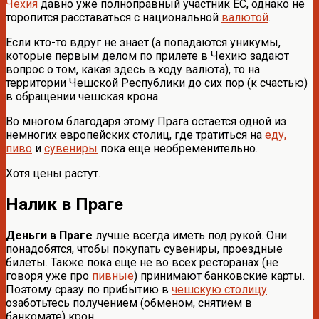
Чехия
давно уже полноправный участник ЕС, однако не
торопится расставаться с национальной
валютой
.
Если кто-то вдруг не знает (а попадаются уникумы,
которые первым делом по прилете в Чехию задают
вопрос о том, какая здесь в ходу валюта), то на
территории Чешской Республики до сих пор (к счастью)
в обращении чешская крона.
Во многом благодаря этому Прага остается одной из
немногих европейских столиц, где тратиться на
еду,
пиво
и
сувениры
пока еще необременительно.
Хотя цены растут.
Налик в Праге
Деньги в Праге
лучше всегда иметь под рукой. Они
понадобятся, чтобы покупать сувениры, проездные
билеты. Также пока еще не во всех ресторанах (не
говоря уже про
пивные
) принимают банковские карты.
Поэтому сразу по прибытию в
чешскую столицу
озаботьтесь получением (обменом, снятием в
банкомате) крон.