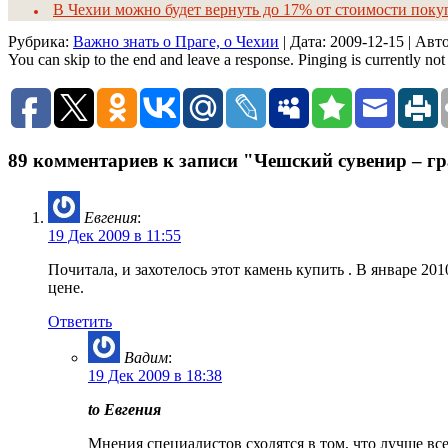
В Чехии можно будет вернуть до 17% от стоимости покуп
Рубрика:
Важно знать о Праге, о Чехии
| Дата:
2009-12-15
| Авт
You can skip to the end and leave a response. Pinging is currently not
89 комментариев к записи "Чешский сувенир – г
Евгения
:
19 Дек 2009 в 11:55
Почитала, и захотелось этот камень купить . В январе 201
цене.
Ответить
Вадим
:
19 Дек 2009 в 18:38
to Евгения
Мнения специалистов сходятся в том, что лучше всег