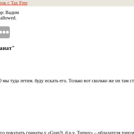
ок с Tax Free
ор: Вадим
 allowed.
ранат"
0 мы туда летим. буду искать его. Только вот сколько же он там 
о покупать гранаты у «Gran?t, d.u.v. Turnov» – обладателя торг