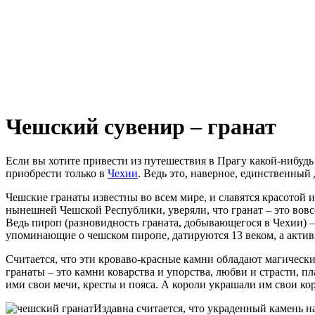
Чешский сувенир – гранат
Если вы хотите привести из путешествия в Прагу какой-нибуд
приобрести только в
Чехии
. Ведь это, наверное, единственный
Чешские гранаты известны во всем мире, и славятся красотой
нынешней Чешской Республики, уверяли, что гранат – это вовс
Ведь пироп (разновидность граната, добывающегося в Чехии) 
упоминающие о чешском пиропе, датируются 13 веком, а актив
Считается, что эти кроваво-красные камни обладают магическ
гранаты – это камни коварства и упорства, любви и страсти, п
ими свои мечи, кресты и пояса. А короли украшали им свои ко
Издавна считается, что украденный камень 