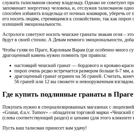
служить талисманом своему владельцу. Однако не советуют при
запоминает энергетику человека, и, отслужив талисманом одном
способен избавить владельца от ночных кошмаров, уберечь от п
его носить людям, стремящимся к спокойствию, так как пироп о
излишней эмоциональности.
Астрологи советуют носить чешские гранаты знакам огня – эт
будут в своей стихии. А Девам немного эмоциональности, доб
Чтобы гуляя по Праге, Карловым Варам (где особенно много 
драгоценный камень нужно помнить три правила:
настоящий чешский гранат — бордового и кроваво-красно
пироп очень редко встречается размером больше 6-7 мм, а 
драгоценный гранат огранен на 56 граней. Считать, конеч
56 граней или 12 вы сможете и невооруженным взглядом.
Где купить подлинные гранаты в Праге
Покупать нужно в специализированных магазинах с лицензией и
«Granat, d.u.v. Turnov» – обладателя торговой марки «Чешский 
(слева соответствующий раздел) и ценами (для этого кликните 
Пусть ваш талисман принесет вам удачу!