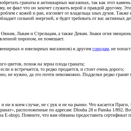
обретать гранаты в антикварных магазинах, так как этот камен
у, не факт что он захочет служить верой и правдой другому. Эт
роблем с кожей и ран, изгоняет от владельца злых духов. Также 
бладает сильной энергией, и будет требовать от вас активных д
о Овнам, Львам и Стрельцам, а также Девам. Знаки огня эмоци
авленной пиропом, не помешает.
сувенирных и ювелирных магазинов) и другим
городам
, не попас
го цветов, похож на зерна плода граната;
если и встречается, то редко продается, и стоит очень дорого;
но, не нужно, да это почти невозможно. Подделки редко гранят бо
 ни в коем случае, не с рук и не на рынке. Что касается Праги
гранат», расположенные по адресам: Dlouha 28 и Panska 1/892. В
на E-shop). Помните, что вам обязаны предоставить сертификат 