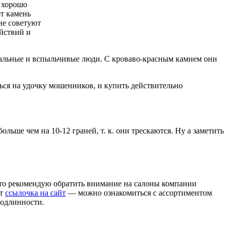
ь хорошо
от камень
не советуют
ействий и
ональные и вспыльчивые люди. С кроваво-красным камнем они
ться на удочку мошенников, и купить действительно
льше чем на 10-12 граней, т. к. они трескаются. Ну а заметить
, то рекомендую обратить внимание на салоны компании
от
ссылочка на сайт
— можно ознакомиться с ассортиментом
подлинности.