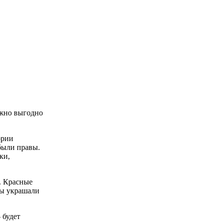
ожно выгодно
ории
 были правы.
ки,
. Красные
цы украшали
 будет