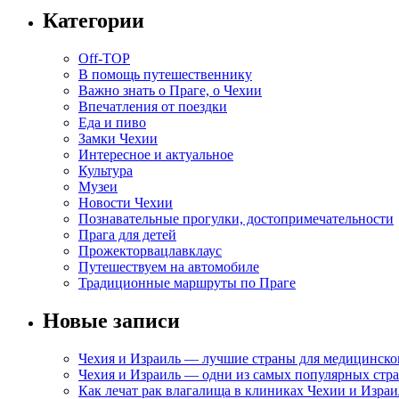
Категории
Off-TOP
В помощь путешественнику
Важно знать о Праге, о Чехии
Впечатления от поездки
Еда и пиво
Замки Чехии
Интересное и актуальное
Культура
Музеи
Новости Чехии
Познавательные прогулки, достопримечательности
Прага для детей
Прожекторвацлавклаус
Путешествуем на автомобиле
Традиционные маршруты по Праге
Новые записи
Чехия и Израиль — лучшие страны для медицинско
Чехия и Израиль — одни из самых популярных стра
Как лечат рак влагалища в клиниках Чехии и Израи