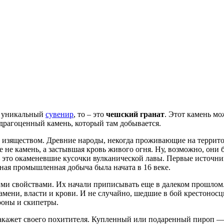
ь уникальный
сувенир
, то – это
чешский гранат
. Этот камень м
 драгоценный камень, который там добывается.
 и изяществом. Древние народы, некогда проживающие на террит
е не камень, а застывшая кровь живого огня. Ну, возможно, они
– это окаменевшие кусочки вулканической лавы. Первые источни
ная промышленная добыча была начата в 16 веке.
ими свойствами. Их начали приписывать еще в далеком прошлом
ламени, власти и крови. И не случайно, шедшие в бой крестонос
роны и скипетры.
накажет своего похитителя. Купленный или подаренный пироп —