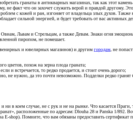
обретать гранаты в антикварных магазинах, так как этот камен
у, не факт что он захочет служить верой и правдой другому. Эт
роблем с кожей и ран, изгоняет от владельца злых духов. Также 
бладает сильной энергией, и будет требовать от вас активных д
о Овнам, Львам и Стрельцам, а также Девам. Знаки огня эмоци
авленной пиропом, не помешает.
сувенирных и ювелирных магазинов) и другим
городам
, не попас
го цветов, похож на зерна плода граната;
если и встречается, то редко продается, и стоит очень дорого;
но, не нужно, да это почти невозможно. Подделки редко гранят бо
 ни в коем случае, не с рук и не на рынке. Что касается Праги
гранат», расположенные по адресам: Dlouha 28 и Panska 1/892. В
на E-shop). Помните, что вам обязаны предоставить сертификат 