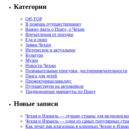
Категории
Off-TOP
В помощь путешественнику
Важно знать о Праге, о Чехии
Впечатления от поездки
Еда и пиво
Замки Чехии
Интересное и актуальное
Культура
Музеи
Новости Чехии
Познавательные прогулки, достопримечательности
Прага для детей
Прожекторвацлавклаус
Путешествуем на автомобиле
Традиционные маршруты по Праге
Новые записи
Чехия и Израиль — лучшие страны для медицинско
Чехия и Израиль — одни из самых популярных стра
Как лечат рак влагалища в клиниках Чехии и Израи