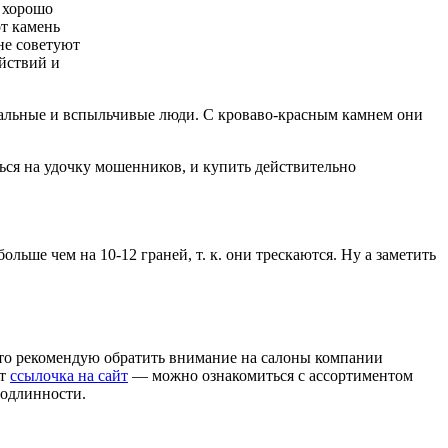
ь хорошо
от камень
не советуют
ействий и
ональные и вспыльчивые люди. С кроваво-красным камнем они
ться на удочку мошенников, и купить действительно
льше чем на 10-12 граней, т. к. они трескаются. Ну а заметить
, то рекомендую обратить внимание на салоны компании
от
ссылочка на сайт
— можно ознакомиться с ассортиментом
подлинности.