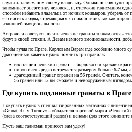
служить талисманом своему владельцу. Однако не советуют при
запоминает энергетику человека, и, отслужив талисманом одном
способен избавить владельца от ночных кошмаров, уберечь от п
его носить людям, стремящимся к спокойствию, так как пироп о
излишней эмоциональности.
Астрологи советуют носить чешские гранаты знакам огня – эт
будут в своей стихии. А Девам немного эмоциональности, доб
Чтобы гуляя по Праге, Карловым Варам (где особенно много 
драгоценный камень нужно помнить три правила:
настоящий чешский гранат — бордового и кроваво-красно
пироп очень редко встречается размером больше 6-7 мм, а 
драгоценный гранат огранен на 56 граней. Считать, конеч
56 граней или 12 вы сможете и невооруженным взглядом.
Где купить подлинные гранаты в Праге
Покупать нужно в специализированных магазинах с лицензией и
«Granat, d.u.v. Turnov» – обладателя торговой марки «Чешский 
(слева соответствующий раздел) и ценами (для этого кликните 
Пусть ваш талисман принесет вам удачу!