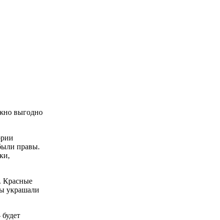
ожно выгодно
ории
 были правы.
ки,
. Красные
цы украшали
 будет