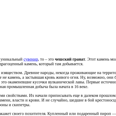
ь уникальный
сувенир
, то – это
чешский гранат
. Этот камень м
 драгоценный камень, который там добывается.
 и изяществом. Древние народы, некогда проживающие на террит
е не камень, а застывшая кровь живого огня. Ну, возможно, они
– это окаменевшие кусочки вулканической лавы. Первые источни
ная промышленная добыча была начата в 16 веке.
ими свойствами. Их начали приписывать еще в далеком прошлом
ламени, власти и крови. И не случайно, шедшие в бой крестонос
роны и скипетры.
накажет своего похитителя. Купленный или подаренный пироп —