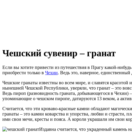
Чешский сувенир – гранат
Если вы хотите привести из путешествия в Прагу какой-нибуд
приобрести только в
Чехии
. Ведь это, наверное, единственный
Чешские гранаты известны во всем мире, и славятся красотой
нынешней Чешской Республики, уверяли, что гранат – это вовс
Ведь пироп (разновидность граната, добывающегося в Чехии) 
упоминающие о чешском пиропе, датируются 13 веком, а актив
Считается, что эти кроваво-красные камни обладают магическ
гранаты – это камни коварства и упорства, любви и страсти, п
ими свои мечи, кресты и пояса. А короли украшали им свои ко
Издавна считается, что украденный камень 