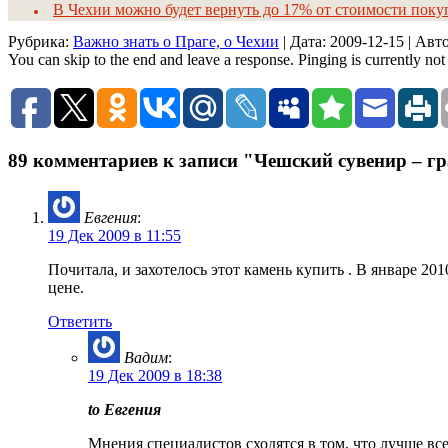
В Чехии можно будет вернуть до 17% от стоимости покуп
Рубрика:
Важно знать о Праге, о Чехии
| Дата:
2009-12-15
| Авт
You can skip to the end and leave a response. Pinging is currently not
89 комментариев к записи "Чешский сувенир – г
Евгения
:
19 Дек 2009 в 11:55
Почитала, и захотелось этот камень купить . В январе 201
цене.
Ответить
Вадим
:
19 Дек 2009 в 18:38
to Евгения
Мнения специалистов сходятся в том, что лучше всег