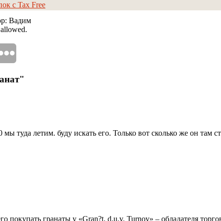
ок с Tax Free
ор: Вадим
 allowed.
ранат"
0 мы туда летим. буду искать его. Только вот сколько же он там 
о покупать гранаты у «Gran?t, d.u.v. Turnov» – обладателя торг