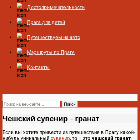
Достопримечательности
Прага для детей
Путешествуем на авто
Маршруты по Праге
Контакты
Все о Праге и Чехии
Чешский сувенир – гранат
Если вы хотите привести из путешествия в Прагу какой-
нибудь уникальный
сувенир
, то – это
чешский гранат
.