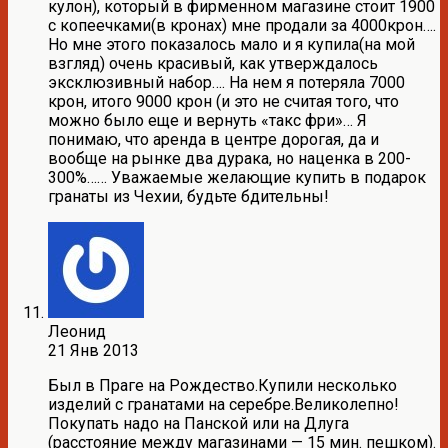
кулон), который в фирменном магазине стоит 1900
с копеечками(в кронах) мне продали за 4000крон….
Но мне этого показалось мало и я купила(на мой
взгляд) очень красивый, как утверждалось
эксклюзивный набор…. На нем я потеряла 7000
крон, итого 9000 крон (и это не считая того, что
можно было еще и вернуть «такс фри»… Я
понимаю, что аренда в центре дорогая, да и
вообще на рынке два дурака, но наценка в 200-
300%…… Уважаемые желающие купить в подарок
гранаты из Чехии, будьте бдительны!
Леонид
21 Янв 2013
Был в Праге на Рождество.Купили несколько
изделий с гранатами на серебре.Великолепно!
Покупать надо на Панской или на Длуга
(расстояние между магазинами — 15 мин. пешком).