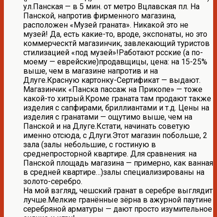
ул.Панская — в 5 мин. от метро Вцлавская пл. На
Панской, напротив фирменного магазина,
расположен «Музей граната». Никакой это не
музей! Да, есть какие-то, вроде, экспонаты, но это
коммерческтй магазинчик, завлекающий туристов
стилизацией «под музей»!Работают рсские (а по-
моему — еврейские)продавщицы, цена: на 15-25%
выше, чем в магазине напротив и на
Длуге.Красную картонку-Сертификат — выдают.
Магазинчик «Панска пассаж на Прикопе» — тоже
какой-то хитрый.Кроме граната там продают также
изделия с сапфирами, бриллиантами и т.д. Цены на
изделия с гранатами — ощутимо выше, чем на
Панской и на Длуге.Кстати, начинать советую
именно отсюда, с Длуги.Этот магазин побольше, 2
зала (залы небольшие, с гостиную в
среднепросторной квартире. Для сравнения: на
Панской площадь магазина — примерно, как ванная
в средней квартире…)залы специализированы на
золото-серебро.
На мой взгляд, чешский гранат в серебре выглядит
лучше.Мелкие гранённые зёрна в ажурной паутине
серебряной арматуры — дают просто изумительное