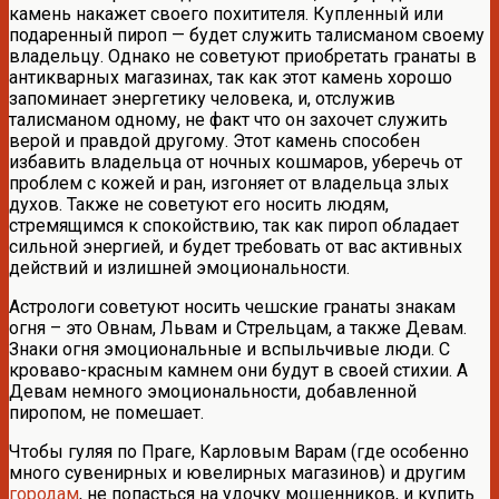
камень накажет своего похитителя. Купленный или
подаренный пироп — будет служить талисманом своему
владельцу. Однако не советуют приобретать гранаты в
антикварных магазинах, так как этот камень хорошо
запоминает энергетику человека, и, отслужив
талисманом одному, не факт что он захочет служить
верой и правдой другому. Этот камень способен
избавить владельца от ночных кошмаров, уберечь от
проблем с кожей и ран, изгоняет от владельца злых
духов. Также не советуют его носить людям,
стремящимся к спокойствию, так как пироп обладает
сильной энергией, и будет требовать от вас активных
действий и излишней эмоциональности.
Астрологи советуют носить чешские гранаты знакам
огня – это Овнам, Львам и Стрельцам, а также Девам.
Знаки огня эмоциональные и вспыльчивые люди. С
кроваво-красным камнем они будут в своей стихии. А
Девам немного эмоциональности, добавленной
пиропом, не помешает.
Чтобы гуляя по Праге, Карловым Варам (где особенно
много сувенирных и ювелирных магазинов) и другим
городам
, не попасться на удочку мошенников, и купить