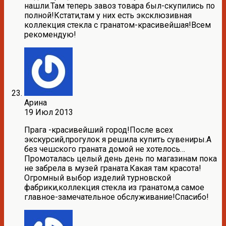
нашли.Там теперь завоз товара был-скупились по
полной!Кстати,там у них есть эксклюзивная
коллекция стекла с гранатом-красивейшая!Всем
рекомендую!
Арина
19 Июл 2013
Прага -красивейший город!После всех
экскурсий,прогулок я решила купить сувениры.А
без чешского граната домой не хотелось…
Промоталась целый день день по магазинам пока
не забрела в музей граната.Какая там красота!
Огромный выбор изделий турновской
фабрики,коллекция стекла из гранатом,а самое
главное-замечательное обслуживание!Спасибо!