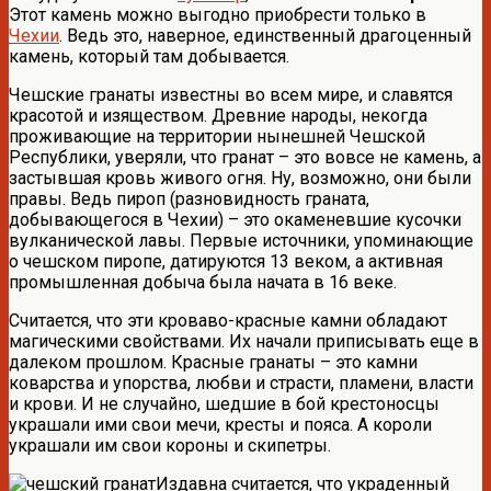
Этот камень можно выгодно приобрести только в
Чехии
. Ведь это, наверное, единственный драгоценный
камень, который там добывается.
Чешские гранаты известны во всем мире, и славятся
красотой и изяществом. Древние народы, некогда
проживающие на территории нынешней Чешской
Республики, уверяли, что гранат – это вовсе не камень, а
застывшая кровь живого огня. Ну, возможно, они были
правы. Ведь пироп (разновидность граната,
добывающегося в Чехии) – это окаменевшие кусочки
вулканической лавы. Первые источники, упоминающие
о чешском пиропе, датируются 13 веком, а активная
промышленная добыча была начата в 16 веке.
Считается, что эти кроваво-красные камни обладают
магическими свойствами. Их начали приписывать еще в
далеком прошлом. Красные гранаты – это камни
коварства и упорства, любви и страсти, пламени, власти
и крови. И не случайно, шедшие в бой крестоносцы
украшали ими свои мечи, кресты и пояса. А короли
украшали им свои короны и скипетры.
Издавна считается, что украденный