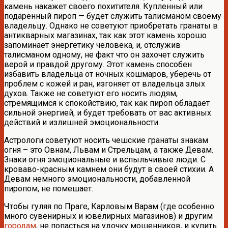
камень накажет своего похитителя. Купленный или
подаренный пироп — будет служить талисманом своему
владельцу. Однако не советуют приобретать гранаты в
антикварных магазинах, так как этот камень хорошо
запоминает энергетику человека, и, отслужив
талисманом одному, не факт что он захочет служить
верой и правдой другому. Этот камень способен
избавить владельца от ночных кошмаров, уберечь от
проблем с кожей и ран, изгоняет от владельца злых
духов. Также не советуют его носить людям,
стремящимся к спокойствию, так как пироп обладает
сильной энергией, и будет требовать от вас активных
действий и излишней эмоциональности.
Астрологи советуют носить чешские гранаты знакам
огня – это Овнам, Львам и Стрельцам, а также Девам.
Знаки огня эмоциональные и вспыльчивые люди. С
кроваво-красным камнем они будут в своей стихии. А
Девам немного эмоциональности, добавленной
пиропом, не помешает.
Чтобы гуляя по Праге, Карловым Варам (где особенно
много сувенирных и ювелирных магазинов) и другим
городам
, не попасться на удочку мошенников, и купить