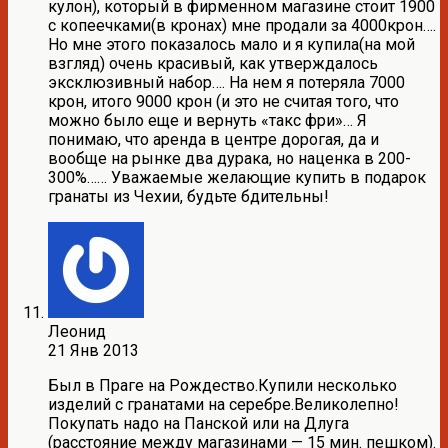
кулон), который в фирменном магазине стоит 1900
с копеечками(в кронах) мне продали за 4000крон….
Но мне этого показалось мало и я купила(на мой
взгляд) очень красивый, как утверждалось
эксклюзивный набор…. На нем я потеряла 7000
крон, итого 9000 крон (и это не считая того, что
можно было еще и вернуть «такс фри»… Я
понимаю, что аренда в центре дорогая, да и
вообще на рынке два дурака, но наценка в 200-
300%…… Уважаемые желающие купить в подарок
гранаты из Чехии, будьте бдительны!
Леонид
21 Янв 2013
Был в Праге на Рождество.Купили несколько
изделий с гранатами на серебре.Великолепно!
Покупать надо на Панской или на Длуга
(расстояние между магазинами — 15 мин. пешком).