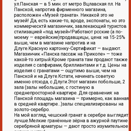
ул.Панская — в 5 мин. от метро Вцлавская пл. На
Панской, напротив фирменного магазина,
расположен «Музей граната». Никакой это не
музей! Да, есть какие-то, вроде, экспонаты, но это
коммерческтй магазинчик, завлекающий туристов
стилизацией «под музей»!Работают рсские (а по-
моему — еврейские)продавщицы, цена: на 15-25%
выше, чем в магазине напротив и на
Длуге.Красную картонку-Сертификат — выдают.
Магазинчик «Панска пассаж на Прикопе» — тоже
какой-то хитрый.Кроме граната там продают также
изделия с сапфирами, бриллиантами и т.д. Цены на
изделия с гранатами — ощутимо выше, чем на
Панской и на Длуге.Кстати, начинать советую
именно отсюда, с Длуги.Этот магазин побольше, 2
зала (залы небольшие, с гостиную в
среднепросторной квартире. Для сравнения: на
Панской площадь магазина — примерно, как ванная
в средней квартире…)залы специализированы на
золото-серебро.
На мой взгляд, чешский гранат в серебре выглядит
лучше.Мелкие гранённые зёрна в ажурной паутине
серебряной арматуры — дают просто изумительное