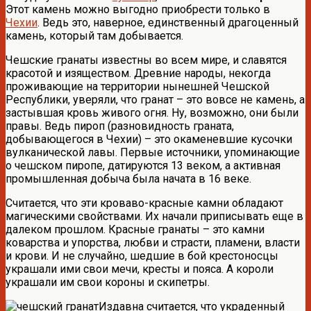
Этот камень можно выгодно приобрести только в
Чехии
. Ведь это, наверное, единственный драгоценный
камень, который там добывается.
Чешские гранаты известны во всем мире, и славятся
красотой и изяществом. Древние народы, некогда
проживающие на территории нынешней Чешской
Республики, уверяли, что гранат – это вовсе не камень, а
застывшая кровь живого огня. Ну, возможно, они были
правы. Ведь пироп (разновидность граната,
добывающегося в Чехии) – это окаменевшие кусочки
вулканической лавы. Первые источники, упоминающие
о чешском пиропе, датируются 13 веком, а активная
промышленная добыча была начата в 16 веке.
Считается, что эти кроваво-красные камни обладают
магическими свойствами. Их начали приписывать еще в
далеком прошлом. Красные гранаты – это камни
коварства и упорства, любви и страсти, пламени, власти
и крови. И не случайно, шедшие в бой крестоносцы
украшали ими свои мечи, кресты и пояса. А короли
украшали им свои короны и скипетры.
Издавна считается, что украденный