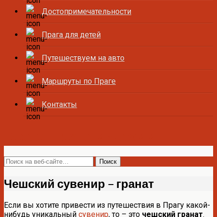
Достопримечательности
Прага для детей
Путешествуем на авто
Маршруты по Праге
Контакты
Все о Праге и Чехии
Чешский сувенир – гранат
Если вы хотите привести из путешествия в Прагу какой-
нибудь уникальный
сувенир
, то – это
чешский гранат
.