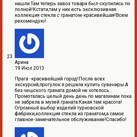
нашли.Там теперь завоз товара был-скупились по
полной!Кстати,там у них есть эксклюзивная
коллекция стекла с гранатом-красивейшая!Всем
рекомендую!
Арина
19 Июл 2013
Прага -красивейший город!После всех
экскурсий,прогулок я решила купить сувениры.А
без чешского граната домой не хотелось…
Промоталась целый день день по магазинам пока
не забрела в музей граната.Какая там красота!
Огромный выбор изделий турновской
фабрики,коллекция стекла из гранатом,а самое
главное-замечательное обслуживание!Спасибо!