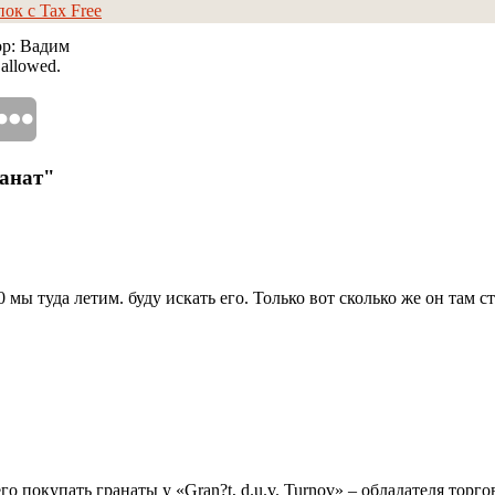
ок с Tax Free
ор: Вадим
 allowed.
ранат"
0 мы туда летим. буду искать его. Только вот сколько же он там 
о покупать гранаты у «Gran?t, d.u.v. Turnov» – обладателя торг