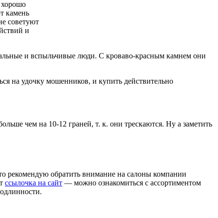
ь хорошо
от камень
не советуют
ействий и
ональные и вспыльчивые люди. С кроваво-красным камнем они
ться на удочку мошенников, и купить действительно
льше чем на 10-12 граней, т. к. они трескаются. Ну а заметить
, то рекомендую обратить внимание на салоны компании
от
ссылочка на сайт
— можно ознакомиться с ассортиментом
подлинности.