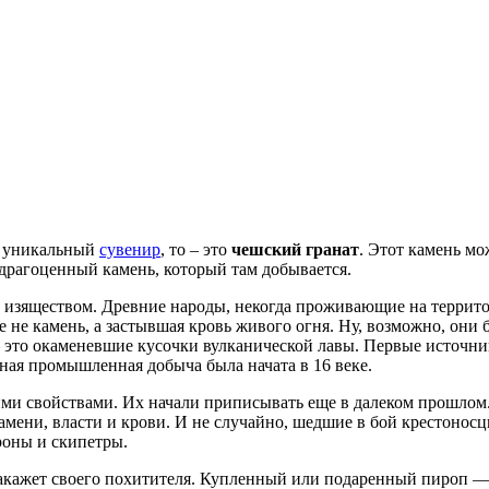
ь уникальный
сувенир
, то – это
чешский гранат
. Этот камень м
 драгоценный камень, который там добывается.
 и изяществом. Древние народы, некогда проживающие на террит
е не камень, а застывшая кровь живого огня. Ну, возможно, они
– это окаменевшие кусочки вулканической лавы. Первые источни
ная промышленная добыча была начата в 16 веке.
ими свойствами. Их начали приписывать еще в далеком прошлом
ламени, власти и крови. И не случайно, шедшие в бой крестонос
роны и скипетры.
накажет своего похитителя. Купленный или подаренный пироп —