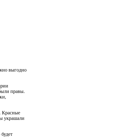
ожно выгодно
ории
 были правы.
ки,
. Красные
цы украшали
 будет