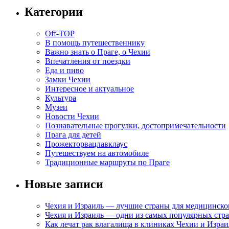
Категории
Off-TOP
В помощь путешественнику
Важно знать о Праге, о Чехии
Впечатления от поездки
Еда и пиво
Замки Чехии
Интересное и актуальное
Культура
Музеи
Новости Чехии
Познавательные прогулки, достопримечательности
Прага для детей
Прожекторвацлавклаус
Путешествуем на автомобиле
Традиционные маршруты по Праге
Новые записи
Чехия и Израиль — лучшие страны для медицинско
Чехия и Израиль — одни из самых популярных стра
Как лечат рак влагалища в клиниках Чехии и Израи