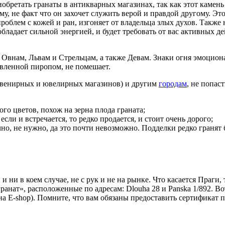
обретать гранаты в антикварных магазинах, так как этот камен
у, не факт что он захочет служить верой и правдой другому. Эт
роблем с кожей и ран, изгоняет от владельца злых духов. Также 
бладает сильной энергией, и будет требовать от вас активных д
о Овнам, Львам и Стрельцам, а также Девам. Знаки огня эмоци
авленной пиропом, не помешает.
сувенирных и ювелирных магазинов) и другим
городам
, не попас
го цветов, похож на зерна плода граната;
если и встречается, то редко продается, и стоит очень дорого;
но, не нужно, да это почти невозможно. Подделки редко гранят бо
 ни в коем случае, не с рук и не на рынке. Что касается Праги
гранат», расположенные по адресам: Dlouha 28 и Panska 1/892. В
на E-shop). Помните, что вам обязаны предоставить сертификат 