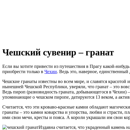
Чешский сувенир – гранат
Если вы хотите привести из путешествия в Прагу какой-нибуд
приобрести только в
Чехии
. Ведь это, наверное, единственный
Чешские гранаты известны во всем мире, и славятся красотой
нынешней Чешской Республики, уверяли, что гранат – это вовс
Ведь пироп (разновидность граната, добывающегося в Чехии) 
упоминающие о чешском пиропе, датируются 13 веком, а актив
Считается, что эти кроваво-красные камни обладают магическ
гранаты – это камни коварства и упорства, любви и страсти, п
ими свои мечи, кресты и пояса. А короли украшали им свои ко
Издавна считается, что украденный камень 