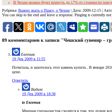
В Чехии можно будет вернуть до 17% от стоимости покуп
Рубрика:
Важно знать о Праге, о Чехии
| Дата:
2009-12-15
| Авт
You can skip to the end and leave a response. Pinging is currently not
89 комментариев к записи "Чешский сувенир – г
Евгения
:
19 Дек 2009 в 11:55
Почитала, и захотелось этот камень купить . В январе 201
цене.
Ответить
Вадим
:
19 Дек 2009 в 18:38
to Евгения
Мнения специалистов сходятся в том, что лучше всег