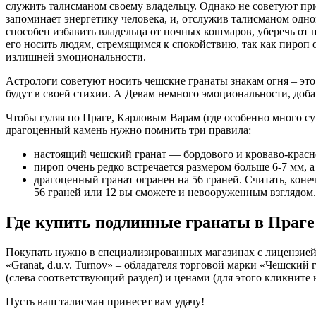
служить талисманом своему владельцу. Однако не советуют при
запоминает энергетику человека, и, отслужив талисманом одном
способен избавить владельца от ночных кошмаров, уберечь от п
его носить людям, стремящимся к спокойствию, так как пироп о
излишней эмоциональности.
Астрологи советуют носить чешские гранаты знакам огня – эт
будут в своей стихии. А Девам немного эмоциональности, доб
Чтобы гуляя по Праге, Карловым Варам (где особенно много 
драгоценный камень нужно помнить три правила:
настоящий чешский гранат — бордового и кроваво-красно
пироп очень редко встречается размером больше 6-7 мм, а 
драгоценный гранат огранен на 56 граней. Считать, конеч
56 граней или 12 вы сможете и невооруженным взглядом.
Где купить подлинные гранаты в Праге
Покупать нужно в специализированных магазинах с лицензией и
«Granat, d.u.v. Turnov» – обладателя торговой марки «Чешский 
(слева соответствующий раздел) и ценами (для этого кликните 
Пусть ваш талисман принесет вам удачу!