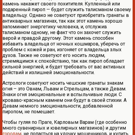
камень накажет своего похитителя. Купленный или
подаренный пироп — будет служить талисманом своему
владельцу. Однако не советуют приобретать гранаты в
антикварных магазинах, так как этот камень хорошо
запоминает энергетику человека, и, отслужив
талисманом одному, не факт что он захочет служить
верой и правдой другому. Этот камень способен
избавить владельца от ночных кошмаров, уберечь от
проблем с кожей и ран, изгоняет от владельца злых
духов. Также не советуют его носить людям,
стремящимся к спокойствию, так как пироп обладает
сильной энергией, и будет требовать от вас активных
действий и излишней эмоциональности.
Астрологи советуют носить чешские гранаты знакам
огня – это Овнам, Львам и Стрельцам, а также Девам.
Знаки огня эмоциональные и вспыльчивые люди. С
кроваво-красным камнем они будут в своей стихии. А
Девам немного эмоциональности, добавленной
пиропом, не помешает.
Чтобы гуляя по Праге, Карловым Варам (где особенно
много сувенирных и ювелирных магазинов) и другим
городам
, не попасться на удочку мошенников, и купить