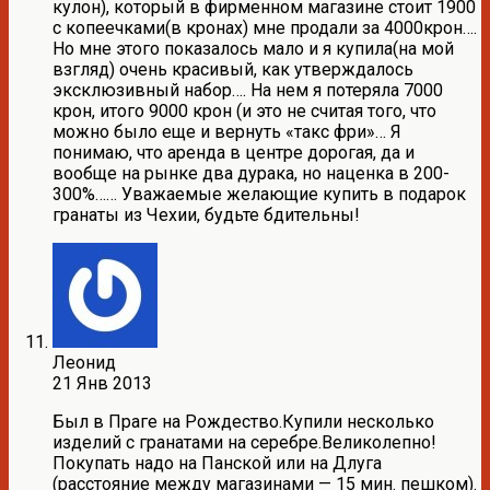
кулон), который в фирменном магазине стоит 1900
с копеечками(в кронах) мне продали за 4000крон….
Но мне этого показалось мало и я купила(на мой
взгляд) очень красивый, как утверждалось
эксклюзивный набор…. На нем я потеряла 7000
крон, итого 9000 крон (и это не считая того, что
можно было еще и вернуть «такс фри»… Я
понимаю, что аренда в центре дорогая, да и
вообще на рынке два дурака, но наценка в 200-
300%…… Уважаемые желающие купить в подарок
гранаты из Чехии, будьте бдительны!
Леонид
21 Янв 2013
Был в Праге на Рождество.Купили несколько
изделий с гранатами на серебре.Великолепно!
Покупать надо на Панской или на Длуга
(расстояние между магазинами — 15 мин. пешком).