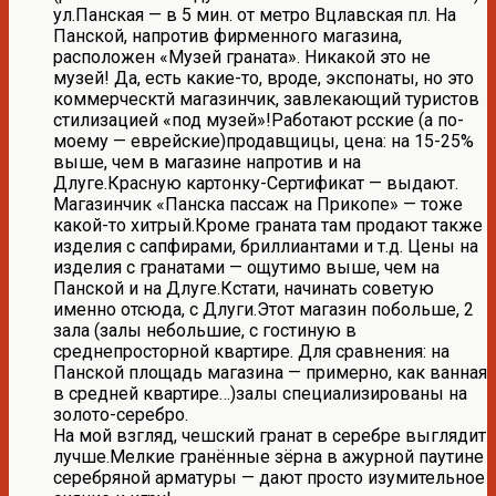
ул.Панская — в 5 мин. от метро Вцлавская пл. На
Панской, напротив фирменного магазина,
расположен «Музей граната». Никакой это не
музей! Да, есть какие-то, вроде, экспонаты, но это
коммерческтй магазинчик, завлекающий туристов
стилизацией «под музей»!Работают рсские (а по-
моему — еврейские)продавщицы, цена: на 15-25%
выше, чем в магазине напротив и на
Длуге.Красную картонку-Сертификат — выдают.
Магазинчик «Панска пассаж на Прикопе» — тоже
какой-то хитрый.Кроме граната там продают также
изделия с сапфирами, бриллиантами и т.д. Цены на
изделия с гранатами — ощутимо выше, чем на
Панской и на Длуге.Кстати, начинать советую
именно отсюда, с Длуги.Этот магазин побольше, 2
зала (залы небольшие, с гостиную в
среднепросторной квартире. Для сравнения: на
Панской площадь магазина — примерно, как ванная
в средней квартире…)залы специализированы на
золото-серебро.
На мой взгляд, чешский гранат в серебре выглядит
лучше.Мелкие гранённые зёрна в ажурной паутине
серебряной арматуры — дают просто изумительное