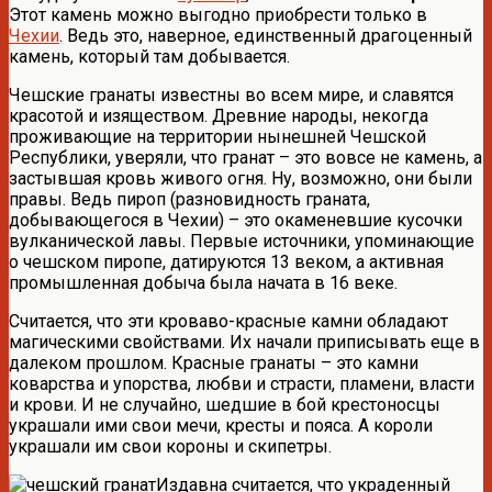
Этот камень можно выгодно приобрести только в
Чехии
. Ведь это, наверное, единственный драгоценный
камень, который там добывается.
Чешские гранаты известны во всем мире, и славятся
красотой и изяществом. Древние народы, некогда
проживающие на территории нынешней Чешской
Республики, уверяли, что гранат – это вовсе не камень, а
застывшая кровь живого огня. Ну, возможно, они были
правы. Ведь пироп (разновидность граната,
добывающегося в Чехии) – это окаменевшие кусочки
вулканической лавы. Первые источники, упоминающие
о чешском пиропе, датируются 13 веком, а активная
промышленная добыча была начата в 16 веке.
Считается, что эти кроваво-красные камни обладают
магическими свойствами. Их начали приписывать еще в
далеком прошлом. Красные гранаты – это камни
коварства и упорства, любви и страсти, пламени, власти
и крови. И не случайно, шедшие в бой крестоносцы
украшали ими свои мечи, кресты и пояса. А короли
украшали им свои короны и скипетры.
Издавна считается, что украденный