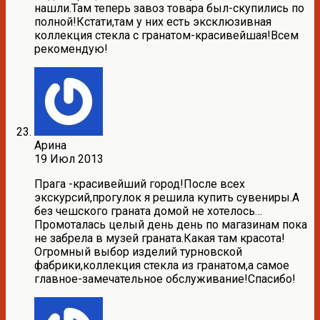
нашли.Там теперь завоз товара был-скупились по
полной!Кстати,там у них есть эксклюзивная
коллекция стекла с гранатом-красивейшая!Всем
рекомендую!
Арина
19 Июл 2013
Прага -красивейший город!После всех
экскурсий,прогулок я решила купить сувениры.А
без чешского граната домой не хотелось…
Промоталась целый день день по магазинам пока
не забрела в музей граната.Какая там красота!
Огромный выбор изделий турновской
фабрики,коллекция стекла из гранатом,а самое
главное-замечательное обслуживание!Спасибо!