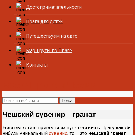
Достопримечательности
Прага для детей
Путешествуем на авто
Маршруты по Праге
Контакты
Все о Праге и Чехии
Чешский сувенир – гранат
Если вы хотите привести из путешествия в Прагу какой-
нибудь уникальный
сувенир
, то – это
чешский гранат
.