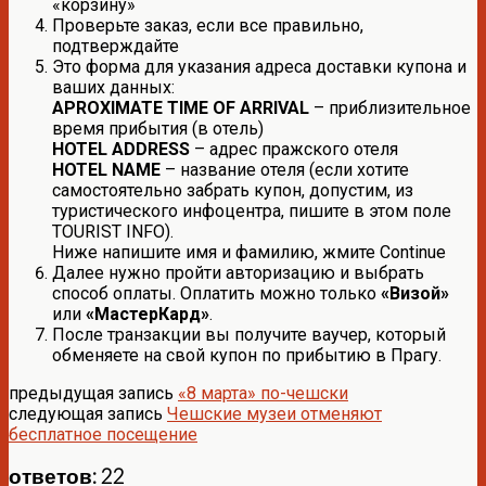
«корзину»
Проверьте заказ, если все правильно,
подтверждайте
Это форма для указания адреса доставки купона и
ваших данных:
APROXIMATE TIME OF ARRIVAL
– приблизительное
время прибытия (в отель)
HOTEL ADDRESS
– адрес пражского отеля
HOTEL NAME
– название отеля (если хотите
самостоятельно забрать купон, допустим, из
туристического инфоцентра, пишите в этом поле
TOURIST INFO).
Ниже напишите имя и фамилию, жмите Continue
Далее нужно пройти авторизацию и выбрать
способ оплаты. Оплатить можно только
«Визой»
или
«МастерКард»
.
После транзакции вы получите ваучер, который
обменяете на свой купон по прибытию в Прагу.
предыдущая запись
«8 марта» по-чешски
следующая запись
Чешские музеи отменяют
бесплатное посещение
ответов: 22