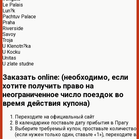
Le Palais
Lun?k
Pachtuv Palace
Praha
Riverside
Savoy
Troja
U Klenotn?ka
U Kocku
Unitas
U zlate studne
Заказать online: (необходимо, если
хотите получить право на
неограниченное число поездок во
время действия купона)
Переходите на официальный сайт
В календарике поставьте дату прибытия в Прагу
Выберите требуемый купон, проставьте количество
(если нужен только один, ставьте «1»), переходите в