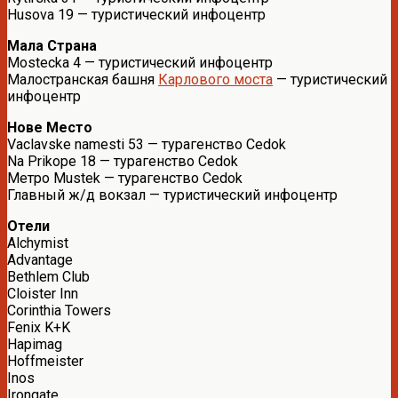
Husova 19 — туристический инфоцентр
Мала Страна
Mostecka 4 — туристический инфоцентр
Малостранская башня
Карлового моста
— туристический
инфоцентр
Нове Место
Vaclavske namesti 53 — турагенство Cedok
Na Prikope 18 — турагенство Cedok
Метро Mustek — турагенство Cedok
Главный ж/д вокзал — туристический инфоцентр
Отели
Alchymist
Advantage
Bethlem Club
Cloister Inn
Corinthia Towers
Fenix K+K
Hapimag
Hoffmeister
Inos
Irongate