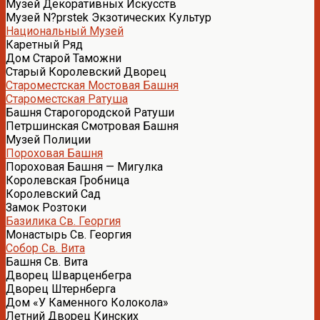
Музей Декоративных Искусств
Музей N?prstek Экзотических Культур
Национальный Музей
Каретный Ряд
Дом Старой Таможни
Старый Королевский Дворец
Староместская Мостовая Башня
Староместская Ратуша
Башня Старогородской Ратуши
Петршинская Смотровая Башня
Музей Полиции
Пороховая Башня
Пороховая Башня — Мигулка
Королевская Гробница
Королевский Сад
Замок Розтоки
Базилика Св. Георгия
Монастырь Св. Георгия
Собор Св. Вита
Башня Св. Вита
Дворец Шварценбегра
Дворец Штернберга
Дом «У Каменного Колокола»
Летний Дворец Кинских