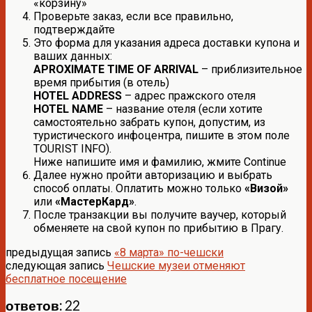
«корзину»
Проверьте заказ, если все правильно,
подтверждайте
Это форма для указания адреса доставки купона и
ваших данных:
APROXIMATE TIME OF ARRIVAL
– приблизительное
время прибытия (в отель)
HOTEL ADDRESS
– адрес пражского отеля
HOTEL NAME
– название отеля (если хотите
самостоятельно забрать купон, допустим, из
туристического инфоцентра, пишите в этом поле
TOURIST INFO).
Ниже напишите имя и фамилию, жмите Continue
Далее нужно пройти авторизацию и выбрать
способ оплаты. Оплатить можно только
«Визой»
или
«МастерКард»
.
После транзакции вы получите ваучер, который
обменяете на свой купон по прибытию в Прагу.
предыдущая запись
«8 марта» по-чешски
следующая запись
Чешские музеи отменяют
бесплатное посещение
ответов: 22