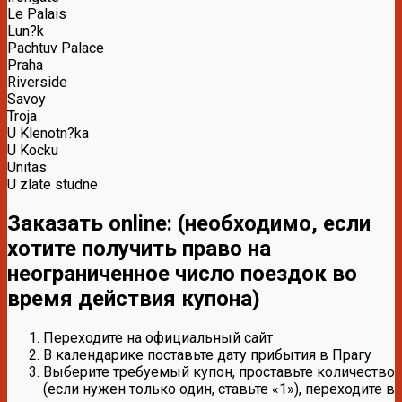
Le Palais
Lun?k
Pachtuv Palace
Praha
Riverside
Savoy
Troja
U Klenotn?ka
U Kocku
Unitas
U zlate studne
Заказать online: (необходимо, если
хотите получить право на
неограниченное число поездок во
время действия купона)
Переходите на официальный сайт
В календарике поставьте дату прибытия в Прагу
Выберите требуемый купон, проставьте количество
(если нужен только один, ставьте «1»), переходите в