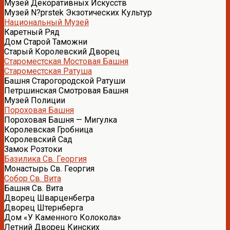
Музей Декоративных Искусств
Музей N?prstek Экзотических Культур
Национальный Музей
Каретный Ряд
Дом Старой Таможни
Старый Королевский Дворец
Староместская Мостовая Башня
Староместская Ратуша
Башня Старогородской Ратуши
Петршинская Смотровая Башня
Музей Полиции
Пороховая Башня
Пороховая Башня — Мигулка
Королевская Гробница
Королевский Сад
Замок Розтоки
Базилика Св. Георгия
Монастырь Св. Георгия
Собор Св. Вита
Башня Св. Вита
Дворец Шварценбегра
Дворец Штернберга
Дом «У Каменного Колокола»
Летний Дворец Кинских