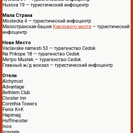
Husova 19 — туристический инфоцентр
Мала Страна
Mostecka 4 — туристический инфоцентр
Малостранская башня
Карлового моста
— туристический
инфоцентр
Нове Место
Vaclavske namesti 53 — турагенство Cedok
Na Prikope 18 — турагенство Cedok
Метро Mustek — турагенство Cedok
Главный ж/д вокзал — туристический инфоцентр
Отели
Alchymist
Advantage
Bethlem Club
Cloister Inn
Corinthia Towers
Fenix K+K
Hapimag
Hoffmeister
Inos
Irongate