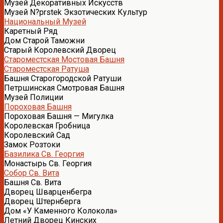
Музей Декоративных Искусств
Музей N?prstek Экзотических Культур
Национальный Музей
Каретный Ряд
Дом Старой Таможни
Старый Королевский Дворец
Староместская Мостовая Башня
Староместская Ратуша
Башня Старогородской Ратуши
Петршинская Смотровая Башня
Музей Полиции
Пороховая Башня
Пороховая Башня — Мигулка
Королевская Гробница
Королевский Сад
Замок Розтоки
Базилика Св. Георгия
Монастырь Св. Георгия
Собор Св. Вита
Башня Св. Вита
Дворец Шварценбегра
Дворец Штернберга
Дом «У Каменного Колокола»
Летний Дворец Кинских