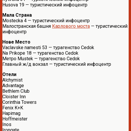
Husova 19 — туристический инфоцентр
Мала Страна
Mostecka 4 — туристический инфоцентр
Малостранская башня
Карлового моста
— туристический
инфоцентр
Нове Место
Vaclavske namesti 53 — турагенство Cedok
Na Prikope 18 — турагенство Cedok
Метро Mustek — турагенство Cedok
Главный ж/д вокзал — туристический инфоцентр
Отели
Alchymist
Advantage
Bethlem Club
Cloister Inn
Corinthia Towers
Fenix K+K
Hapimag
Hoffmeister
Inos
Irongate