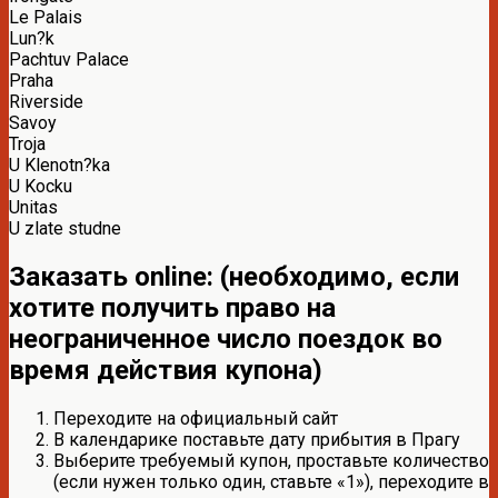
Le Palais
Lun?k
Pachtuv Palace
Praha
Riverside
Savoy
Troja
U Klenotn?ka
U Kocku
Unitas
U zlate studne
Заказать online: (необходимо, если
хотите получить право на
неограниченное число поездок во
время действия купона)
Переходите на официальный сайт
В календарике поставьте дату прибытия в Прагу
Выберите требуемый купон, проставьте количество
(если нужен только один, ставьте «1»), переходите в