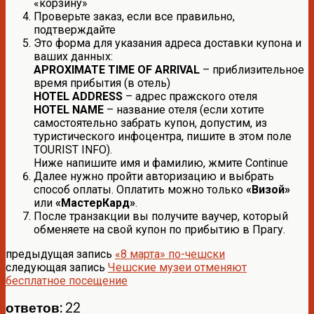
«корзину»
Проверьте заказ, если все правильно,
подтверждайте
Это форма для указания адреса доставки купона и
ваших данных:
APROXIMATE TIME OF ARRIVAL
– приблизительное
время прибытия (в отель)
HOTEL ADDRESS
– адрес пражского отеля
HOTEL NAME
– название отеля (если хотите
самостоятельно забрать купон, допустим, из
туристического инфоцентра, пишите в этом поле
TOURIST INFO).
Ниже напишите имя и фамилию, жмите Continue
Далее нужно пройти авторизацию и выбрать
способ оплаты. Оплатить можно только
«Визой»
или
«МастерКард»
.
После транзакции вы получите ваучер, который
обменяете на свой купон по прибытию в Прагу.
предыдущая запись
«8 марта» по-чешски
следующая запись
Чешские музеи отменяют
бесплатное посещение
ответов: 22