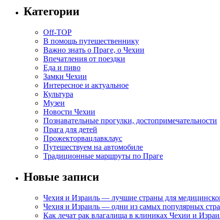
Категории
Off-TOP
В помощь путешественнику
Важно знать о Праге, о Чехии
Впечатления от поездки
Еда и пиво
Замки Чехии
Интересное и актуальное
Культура
Музеи
Новости Чехии
Познавательные прогулки, достопримечательности
Прага для детей
Прожекторвацлавклаус
Путешествуем на автомобиле
Традиционные маршруты по Праге
Новые записи
Чехия и Израиль — лучшие страны для медицинско
Чехия и Израиль — одни из самых популярных стра
Как лечат рак влагалища в клиниках Чехии и Израи