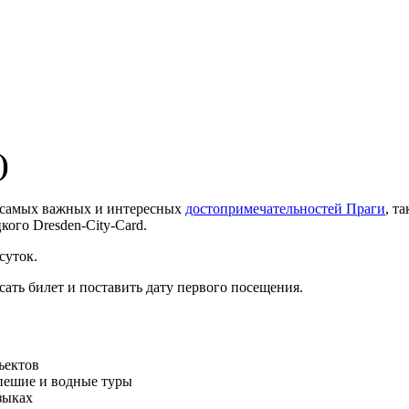
)
р самых важных и интересных
достопримечательностей Праги
, та
ого Dresden-City-Card.
суток.
сать билет и поставить дату первого посещения.
ъектов
 пешие и водные туры
зыках