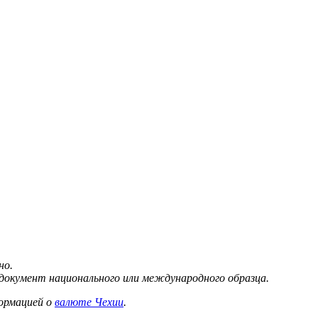
но.
окумент национального или международного образца.
ормацией о
валюте Чехии
.