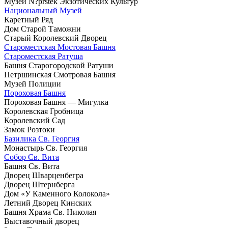
Музей N?prstek Экзотических Культур
Национальный Музей
Каретный Ряд
Дом Старой Таможни
Старый Королевский Дворец
Староместская Мостовая Башня
Староместская Ратуша
Башня Старогородской Ратуши
Петршинская Смотровая Башня
Музей Полиции
Пороховая Башня
Пороховая Башня — Мигулка
Королевская Гробница
Королевский Сад
Замок Розтоки
Базилика Св. Георгия
Монастырь Св. Георгия
Собор Св. Вита
Башня Св. Вита
Дворец Шварценбегра
Дворец Штернберга
Дом «У Каменного Колокола»
Летний Дворец Кинских
Башня Храма Св. Николая
Выставочный дворец