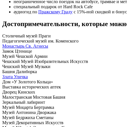
неограниченное число поездок на автобусе, трамвае и мет
специальный подарок от Hard Rock Cafe
аудиогид по
Пражскому Граду
с 15%-ной скидкой и бонус 
Достопримечательности, которые можно
Столичный музей Праги
Педагогический музей им. Коменского
Монастырь Св. Агнесы
Замок Цтенице
Музей Чешской Армии
Чешский Музей Изобразительных Искусств
Чешский Музей Музыки
Башня Далиборка
Злата Уличка
Дом «У Золотого Кольца»
Выставка исторических аптек
Дворец Кинских
Малостранская Мостовая Башня
Зеркальный лабиринт
Музей Моцарта Бертрамка
Музей Антонина Дворжака
Музей Бедржиха Сметаны
Музей Декоративных Искусств