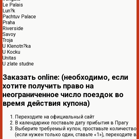
Le Palais
Lun?k
Pachtuv Palace
Praha
Riverside
Savoy
Troja
U Klenotn?ka
U Kocku
Unitas
U zlate studne
Заказать online: (необходимо, если
хотите получить право на
неограниченное число поездок во
время действия купона)
Переходите на официальный сайт
В календарике поставьте дату прибытия в Прагу
Выберите требуемый купон, проставьте количество
(если нужен только один, ставьте «1»), переходите в