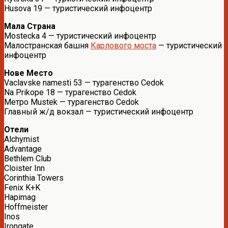
Husova 19 — туристический инфоцентр
Мала Страна
Mostecka 4 — туристический инфоцентр
Малостранская башня
Карлового моста
— туристический
инфоцентр
Нове Место
Vaclavske namesti 53 — турагенство Cedok
Na Prikope 18 — турагенство Cedok
Метро Mustek — турагенство Cedok
Главный ж/д вокзал — туристический инфоцентр
Отели
Alchymist
Advantage
Bethlem Club
Cloister Inn
Corinthia Towers
Fenix K+K
Hapimag
Hoffmeister
Inos
Irongate