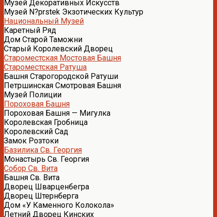
Музей Декоративных Искусств
Музей N?prstek Экзотических Культур
Национальный Музей
Каретный Ряд
Дом Старой Таможни
Старый Королевский Дворец
Староместская Мостовая Башня
Староместская Ратуша
Башня Старогородской Ратуши
Петршинская Смотровая Башня
Музей Полиции
Пороховая Башня
Пороховая Башня — Мигулка
Королевская Гробница
Королевский Сад
Замок Розтоки
Базилика Св. Георгия
Монастырь Св. Георгия
Собор Св. Вита
Башня Св. Вита
Дворец Шварценбегра
Дворец Штернберга
Дом «У Каменного Колокола»
Летний Дворец Кинских