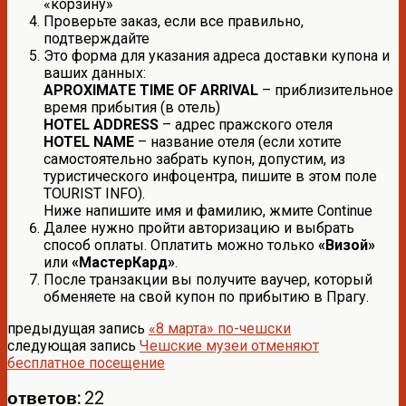
«корзину»
Проверьте заказ, если все правильно,
подтверждайте
Это форма для указания адреса доставки купона и
ваших данных:
APROXIMATE TIME OF ARRIVAL
– приблизительное
время прибытия (в отель)
HOTEL ADDRESS
– адрес пражского отеля
HOTEL NAME
– название отеля (если хотите
самостоятельно забрать купон, допустим, из
туристического инфоцентра, пишите в этом поле
TOURIST INFO).
Ниже напишите имя и фамилию, жмите Continue
Далее нужно пройти авторизацию и выбрать
способ оплаты. Оплатить можно только
«Визой»
или
«МастерКард»
.
После транзакции вы получите ваучер, который
обменяете на свой купон по прибытию в Прагу.
предыдущая запись
«8 марта» по-чешски
следующая запись
Чешские музеи отменяют
бесплатное посещение
ответов: 22