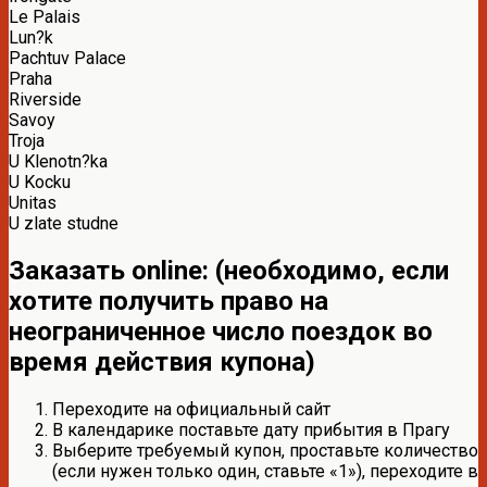
Le Palais
Lun?k
Pachtuv Palace
Praha
Riverside
Savoy
Troja
U Klenotn?ka
U Kocku
Unitas
U zlate studne
Заказать online: (необходимо, если
хотите получить право на
неограниченное число поездок во
время действия купона)
Переходите на официальный сайт
В календарике поставьте дату прибытия в Прагу
Выберите требуемый купон, проставьте количество
(если нужен только один, ставьте «1»), переходите в