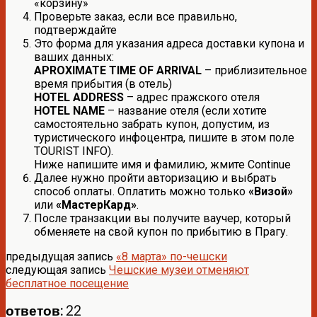
«корзину»
Проверьте заказ, если все правильно,
подтверждайте
Это форма для указания адреса доставки купона и
ваших данных:
APROXIMATE TIME OF ARRIVAL
– приблизительное
время прибытия (в отель)
HOTEL ADDRESS
– адрес пражского отеля
HOTEL NAME
– название отеля (если хотите
самостоятельно забрать купон, допустим, из
туристического инфоцентра, пишите в этом поле
TOURIST INFO).
Ниже напишите имя и фамилию, жмите Continue
Далее нужно пройти авторизацию и выбрать
способ оплаты. Оплатить можно только
«Визой»
или
«МастерКард»
.
После транзакции вы получите ваучер, который
обменяете на свой купон по прибытию в Прагу.
предыдущая запись
«8 марта» по-чешски
следующая запись
Чешские музеи отменяют
бесплатное посещение
ответов: 22