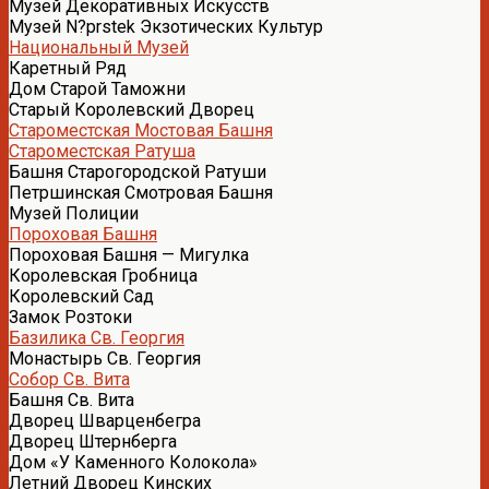
Музей Декоративных Искусств
Музей N?prstek Экзотических Культур
Национальный Музей
Каретный Ряд
Дом Старой Таможни
Старый Королевский Дворец
Староместская Мостовая Башня
Староместская Ратуша
Башня Старогородской Ратуши
Петршинская Смотровая Башня
Музей Полиции
Пороховая Башня
Пороховая Башня — Мигулка
Королевская Гробница
Королевский Сад
Замок Розтоки
Базилика Св. Георгия
Монастырь Св. Георгия
Собор Св. Вита
Башня Св. Вита
Дворец Шварценбегра
Дворец Штернберга
Дом «У Каменного Колокола»
Летний Дворец Кинских