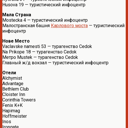
Husova 19 — туристический инфоцентр
Мала Страна
Mostecka 4 — туристический инфоцентр
Малостранская башня
Карлового моста
— туристический
инфоцентр
Нове Место
Vaclavske namesti 53 — турагенство Cedok
Na Prikope 18 — турагенство Cedok
Метро Mustek — турагенство Cedok
Главный ж/д вокзал — туристический инфоцентр
Отели
Alchymist
Advantage
Bethlem Club
Cloister Inn
Corinthia Towers
Fenix K+K
Hapimag
Hoffmeister
Inos
Irongate