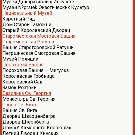
Музей Декоративных Искусств
Музей N?prstek Экзотических Культур
Национальный Музей
Каретный Ряд
Дом Старой Таможни
Старый Королевский Дворец
Староместская Мостовая Башня
Староместская Ратуша
Башня Старогородской Ратуши
Петршинская Смотровая Башня
Музей Полиции
Пороховая Башня
Пороховая Башня — Мигулка
Королевская Гробница
Королевский Сад
Замок Розтоки
Базилика Св. Георгия
Монастырь Св. Георгия
Собор Св. Вита
Башня Св. Вита
Дворец Шварценбегра
Дворец Штернберга
Дом «У Каменного Колокола»
Летний Дворец Кинских