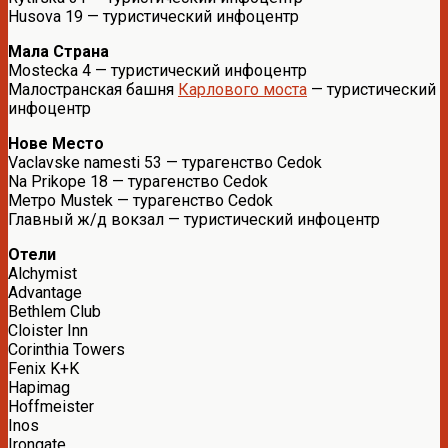
Husova 19 — туристический инфоцентр
Мала Страна
Mostecka 4 — туристический инфоцентр
Малостранская башня
Карлового моста
— туристический
инфоцентр
Нове Место
Vaclavske namesti 53 — турагенство Cedok
Na Prikope 18 — турагенство Cedok
Метро Mustek — турагенство Cedok
Главный ж/д вокзал — туристический инфоцентр
Отели
Alchymist
Advantage
Bethlem Club
Cloister Inn
Corinthia Towers
Fenix K+K
Hapimag
Hoffmeister
Inos
Irongate