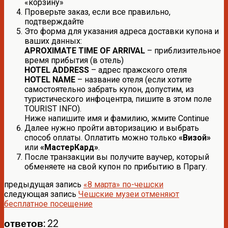
«корзину»
Проверьте заказ, если все правильно,
подтверждайте
Это форма для указания адреса доставки купона и
ваших данных:
APROXIMATE TIME OF ARRIVAL
– приблизительное
время прибытия (в отель)
HOTEL ADDRESS
– адрес пражского отеля
HOTEL NAME
– название отеля (если хотите
самостоятельно забрать купон, допустим, из
туристического инфоцентра, пишите в этом поле
TOURIST INFO).
Ниже напишите имя и фамилию, жмите Continue
Далее нужно пройти авторизацию и выбрать
способ оплаты. Оплатить можно только
«Визой»
или
«МастерКард»
.
После транзакции вы получите ваучер, который
обменяете на свой купон по прибытию в Прагу.
предыдущая запись
«8 марта» по-чешски
следующая запись
Чешские музеи отменяют
бесплатное посещение
ответов: 22