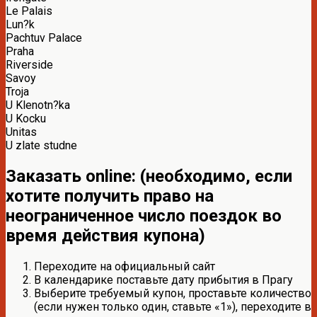
Le Palais
Lun?k
Pachtuv Palace
Praha
Riverside
Savoy
Troja
U Klenotn?ka
U Kocku
Unitas
U zlate studne
Заказать online: (необходимо, если
хотите получить право на
неограниченное число поездок во
время действия купона)
Переходите на официальный сайт
В календарике поставьте дату прибытия в Прагу
Выберите требуемый купон, проставьте количество
(если нужен только один, ставьте «1»), переходите в