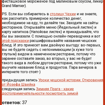
фисташковое мороженое под малиновым соусом, ликер
Grand Marnier).
P.S. Если вы собираетесь в
столицу Чехии
и не знаете,
как рассчитать примерное количество денег,
необходимое на еду, то делайте так. Заходите на сайты
ресторанов. Открывайте меню (Йедельный листек) и
карту напитков (Напойове листек) и прикидывайте, что
бы вы заказали. С помощью онлайн-переводчика и вот
этой подсказки
расшифровывайте названия чешских
блюд. И это принесет вам двойную выгоду: во-первых,
вы не будете сидеть с непонимающим (а хуже того
глупым) видом в намеченном ресторане, потому что
заранее составите заказ, во вторых, у вас не будет
такого вида в любом другом ресторане, потому что уже
выучите название блюд и продуктов. Пара вечеров в
интернете того стоят-)
предыдущая запись
Уроки чешской истории. Откровения
от Йозефа Швейка
следующая запись
Зимняя Прага - какие
достопримечательности посмотреть зимой
ответов: 37