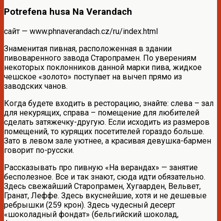
Potrefena husa Na Verandach
сайт — www.phnaverandach.cz/ru/index.html
Знаменитая пивная, расположенная в здании
пивоваренного завода Старопрамен. По уверениям
некоторых поклонников данной марки пива, жидкое
чешское «золото» поступает на вычеп прямо из
заводских чанов.
Когда будете входить в ресторацию, знайте: слева – зал
для некурящих, справа – помещение для любителей
сделать затяжечку-другую. Если исходить из размеров
помещений, то курящих посетителей гораздо больше.
Зато в левом зале уютнее, а красивая девушка-бармен
говорит по-русски.
Рассказывать про пивную «На верандах» — занятие
бесполезное. Все и так знают, сюда идти обязательно.
Здесь свежайший Старопрамен, Хугаарден, Вельвет,
Гранат, Леффе. Здесь вкуснейшие, хотя и не дешевые
ребрышки (259 крон). Здесь чудесный десерт
«шоколадный фондат» (бельгийский шоколад,