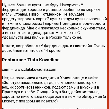
Ну, все, больше пугать не буду. Накормят «У
Фердинанда» хорошо и дешево, особенно по меркам
Малы Страны. Пиво – отменное. Не забудьте
продегустировать сорт «7 пуль» (седум кули), сваренный
в память о выстрелах Гаврилы Принципа в эрц-герцога
Фердинанда. Мне он показался несколько скучноватым,
а вот светлая «единадцатка» — самое то. С
удовольствием пил бы в России только ее.
Кстати, попробовал «У Фердинанда» и глинтвейн. Очень
достойный напиток за 44 кроны.
Restaurace Zlatа Kovadlina
сайт — www.zlatakovadlina.com
Нет, не поленился я съездить в Холешовице и найти
«Золотую наковальню», где, по мнению некоторых
наших соотечественников, подают самый вкусный в
Праге суп в хлебе. Овощной суп был, действительно,
хорош, но ничего выдающегося я в нем не обнаружил (а
может, с поваром не повезло).