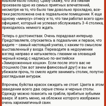
языком было плохо). Сразу скажу, что эта пивная
произвела одно из самых приятных впечатлений,
несмотря на то, что было там довольно прохладно, все-
таки расположена она в подвальном помещении. К еще
одному «минусу» отнесу и то, что там работал всего один
официант, который не успевал обслуживать 3-4 столика,
приходилось немного ждать.
Теперь о достоинствах. Очень порадовал интерьер.
Представляете, спускаетесь в подвальчик и первое, что
видите – самый настоящий унитаз, с каким-то смыслом
выставленный у входа. Переводите в недоумении
взгляд направо и натыкаетесь глазами на зловещий
черный комод с надписью по-английски
«Замороженные кошки». Если после этого вас не
стошнило (так вот зачем фаянсовый друг) и вы не
убежали прочь, то смело идите занимать столик, попутно
разглядывая антураж.
Впрочем, буйства красок ожидать не стоит. Цвета в этом
заведении всего два: серые стены и черные столы.
Одежду можно повесить на грабли, прибитые зубьями
вверх. И взять меню, на обложке которого изображен
очень харизматичный свин.