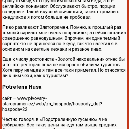
Сразу отмечу, что с русским языком там беда, а по-
английски понимают. Обслуживают быстро, порции
солидные. Такой вкусной свичковой, таких огромных
кнедликов я потом больше не пробовал.
Пиво разливают Златопрамен. Помню, в прошлый раз
темный вариант мне очень понравился, а сейчас оставил
совершенно равнодушным. Впрочем, ни один темный
сорт что-то не пришелся по вкусу, так что налегал я в
основном на светлые лежаки и резаное пиво.
Еще к числу достоинств «Золотой наковальни» отнес бы
и то, что ресторан пока не испорчен обилием туристов.
Хотя пару немцев я там все-таки приметил. Но относятся
ли к ним чехи, как к туристам?..
Potrefena Husa
сайт — www.pivovary-
staropramen.cz/web/zn_hospody/hospody_det?
hospoda=22
Честно говоря, в «Подстреленную гусыню» я не
собирался. Все-таки, цены на еду там выше средних.