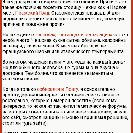
Я неоднократно говорил о том, что
пивные Праги
– это
такая же причина посетить столицу Чехии как и Карлов
мост,
Пражский Град
, Староместская площадь. А для
подлинных ценителей пенного напитка – это, пожалуй,
причина и поважнее прочих.
Но не ждите в
господах, гостинцах и рестарациях
чего-то
необычного. Чешская кухня сытна, обильна, калорийна,
но навряд ли изыскана. В местных блюдах нет
французского шарма или итальянского темперамента.
Во многом, чешская кухня – это «еда на каждый день».
Но для обычного человека, не гурмана она вкусна и
достойна. Тем более, что запивается знаменитым
чешским пивом.
Когда я только
собирался в Прагу
, я основательно
проштудировал интернет и составил список пивных
ресторанов, которые намерен посетить (если кому
интересно, то искал их так: читал тематические форумы,
на которых советовали в то или иное заведение, искал
его сайт, смотрел на цены и меню и принимал решение,
стоит ли туда зайти).