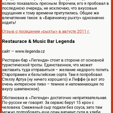
колено показалось пресным. Впрочем, его я пробовал в
последнюю очередь; не исключаю, что вкусовые
ощущения к тому времени притупились. Общее же
впечатление такое: в «Барачничку рыхту» однозначно
ходить!
Отзыв о посещении «рыхты» в августе 2011 г.
Restaurace & Music Bar Legenda
сайт — www.ilegenda.cz
Ресторан-бар «Легенда» стоит в стороне от основной
туристической тропы. Единственное, что может
заставить туда отправиться – желание недорого попить
Старопрамен и бельгийские сорта. Там я попробовал
Стеллу Артуа (ну ничего хорошего) и Леффе (а вот это
очень интересное пиво – темное и напоминающее по
вкусу шампанское).
Обстановка в «Легенде» достаточно непритязательная.
По-русски не говорят. За сервис берут 15 крон с
человека. Смаженый сыр подали без соуса, зато там
можно попробовать еще один вариант супа в хлебе