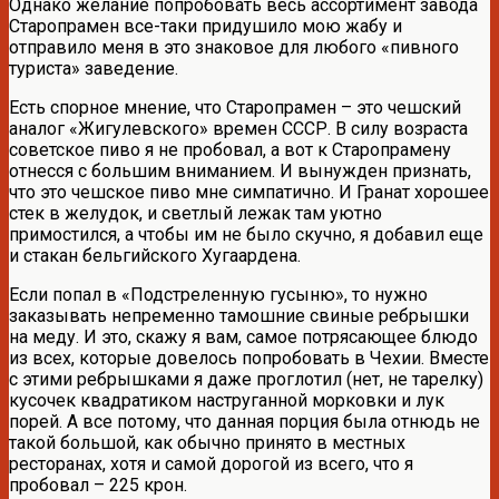
Однако желание попробовать весь ассортимент завода
Старопрамен все-таки придушило мою жабу и
отправило меня в это знаковое для любого «пивного
туриста» заведение.
Есть спорное мнение, что Старопрамен – это чешский
аналог «Жигулевского» времен СССР. В силу возраста
советское пиво я не пробовал, а вот к Старопрамену
отнесся с большим вниманием. И вынужден признать,
что это чешское пиво мне симпатично. И Гранат хорошее
стек в желудок, и светлый лежак там уютно
примостился, а чтобы им не было скучно, я добавил еще
и стакан бельгийского Хугаардена.
Если попал в «Подстреленную гусыню», то нужно
заказывать непременно тамошние свиные ребрышки
на меду. И это, скажу я вам, самое потрясающее блюдо
из всех, которые довелось попробовать в Чехии. Вместе
с этими ребрышками я даже проглотил (нет, не тарелку)
кусочек квадратиком наструганной морковки и лук
порей. А все потому, что данная порция была отнюдь не
такой большой, как обычно принято в местных
ресторанах, хотя и самой дорогой из всего, что я
пробовал – 225 крон.