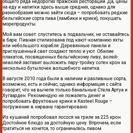
общего ряда недорогих пражских рестораций. Да, цены
на еду и напитки здесь выше средних, однако для
разнообразия можно зайти сюда – попробовать редкие
бельгийские сорта пива (ламбики и крики), покушать
морепродукты.
Мой вам совет: спуститесь в подвальчик, не оставайтесь
в баре. Пивная стилизована под кают-компанию яхты
или небольшого корабля. Деревянные панели и
приглушенный свет создают тепло и уют. Обилие
плакатов, посвященных бельгийскому пиву, волей-
неволей заставит выложить пару-тройку сотен крон за
несколько бутылочек волшебного напитка.
В августе 2010 года были в наличии и разливные сорта,
возможно, есть и сейчас, однако информация с сайта
говорит, что на вычепе только банальные Стела Артуа и
Хугаарден. Рекомендую не пожалеть денег и
попробовать фруктовые крики и Kasteel Rouge –
погружение в нирвану гарантировано.
Из кушаний попробовал лосося на гриле за 225 крон.
Достойное блюдо за достойную цену. Впрочем, если
тратиться не хочется, то ограничьтесь пивом.