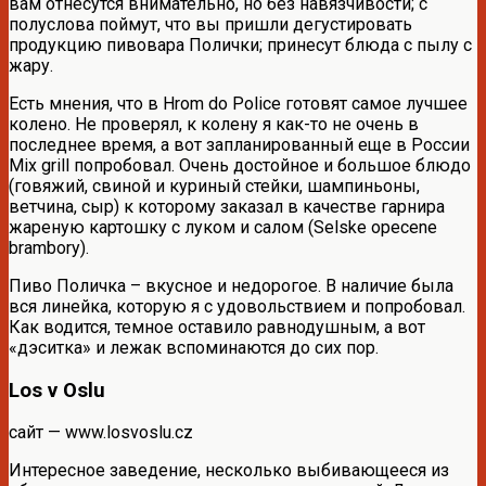
вам отнесутся внимательно, но без навязчивости; с
полуслова поймут, что вы пришли дегустировать
продукцию пивовара Полички; принесут блюда с пылу с
жару.
Есть мнения, что в Hrom do Police готовят самое лучшее
колено. Не проверял, к колену я как-то не очень в
последнее время, а вот запланированный еще в России
Mix grill попробовал. Очень достойное и большое блюдо
(говяжий, свиной и куриный стейки, шампиньоны,
ветчина, сыр) к которому заказал в качестве гарнира
жареную картошку с луком и салом (Selske opecene
brambory).
Пиво Поличка – вкусное и недорогое. В наличие была
вся линейка, которую я с удовольствием и попробовал.
Как водится, темное оставило равнодушным, а вот
«дэситка» и лежак вспоминаются до сих пор.
Los v Oslu
сайт — www.losvoslu.cz
Интересное заведение, несколько выбивающееся из