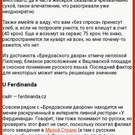
многовато, да и часть жебирок оказалась чрезвычайно
сухой, такое впечатление, что разогревали уже
неоднократно.
Также имейте в виду, что вам «без спроса» принесут
хлеб, и, если не попросите унести, то его впишут в счет
(40 крон). Еще и возьмут за сервис 75 крон. Не знаю,
распространяется ли куверт на всех, но мне почему-то
кажется, что нет.
Из достоинств «Бредовского двора» отмечу неплохой
Пилснер, близкое расположение к Вацлавской площади
и сносное понимание русского языка. Последний фактор
для некоторых может иметь решающее значение.
U Ferdinanda
сайт — ferdinanda.cz
Совсем рядом с «Бредовским двором» находится не
менее раскрученный в интернете
пивной ресторан
«У
Фердинанда». Говорят, там тоже понимают по-русски, но
проверить этот факт не смог, поскольку посетил филиал
этого заведения в
Малой Стране
(а там с русским