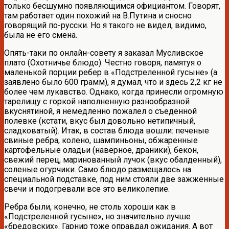
только бесшумно появляющимся официантом. Говорят,
там работает один похожий на В.Путина и сносно
говорящий по-русски. Но я такого не видел, видимо,
была не его смена.
Опять-таки по онлайн-совету я заказал Мусливское
плато (Охотничье блюдо). Честно говоря, памятуя о
маленькой порции ребер в «Подстреленной гусыне» (а
заявлено было 600 грамм), я думал, что и здесь 2,2 кг не
более чем лукавство. Однако, когда принесли огромную
тарелищу с горкой наполненную разнообразной
вкуснятиной, я немедленно пожалел о съеденной
полевке (кстати, вкус был довольно нетипичный,
сладковатый). Итак, в состав блюда вошли: печеные
свиные ребра, колено, шампиньоны, обжаренные
картофельные оладьи (наверное, драники), бекон,
свежий перец, маринованный лучок (вкус обалденный),
соленые огурчики. Само блюдо размещалось на
специальной подставке, под ним стояли две зажженные
свечи и подогревали все это великолепие.
Ребра были, конечно, не столь хороши как в
«Подстреленной гусыне», но значительно лучше
«бредовских». Гарнир тоже оправдал ожидания. А вот