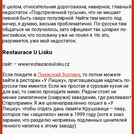
В целом, относительная дороговизна, наверное, главный
недостаток «Подстреленной гусыни», что не мешает
пивной быть сверх популярной. Найти там место под
вечер, я думаю, весьма проблематично. По-русски там
общаться не получилось, зато официант так шпарил по-
английски, что половину уже не понял я. Но это,
разумеется, уже мой недостаток.
Restaurace U Lisku
сайт — www.restauraceulisku.cz
Если поедете в
Пражский Зоопарк
, то потом можете
зайти в ресторан «У Лишку», приглашающая надпись по-
русски там имеется. Если же простая и суровая кухня не
для вас, то смело проходите мимо. Рядом стоит не
менее симпатичное (снаружи) заведение, где разливают
Старопрамен. Я же целенаправленно пошел в «У
Лишку», чтобы отдать дань памяти Крушовице – пиву,
которое так «зацепило» меня в 1999 году (хотя и знал
заранее, что разделю неприязнь подлинных ценителей
пенного напитка к этому заводу).