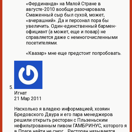
«Фердинанда» на Малой Стране в
августе-2010 вообще разочаровала.
Смаженный сыр был сухой, может,
«вчерашний». Да и персонал пора бы
увеличить. Один-единственный бармен-
официант (а может, еще и повар) не
справляется даже с немногочисленными
посетителями.
«Квазар» мне еще предстоит попробовать.
Игнат
21 Мар 2011
Насколько я владею информацией, хозяин
Бредовского Двура и его пара менеджеров
решили открыть ресторан с Пльзеньским
нефильтрованным пивом ГАМБРИНУС, которого я
в Праге найти не смог… Ресторан называется