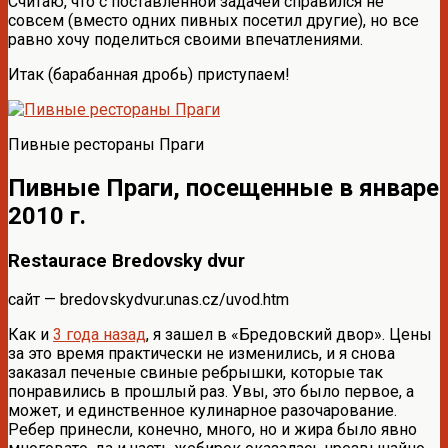
Считаю, что с поставленной задачей справился не
совсем (вместо одних пивных посетил другие), но все
равно хочу поделиться своими впечатлениями.
Итак (барабанная дробь) приступаем!
Пивные рестораны Праги
Пивные Праги, посещенные в январе
2010 г.
Restaurace Bredovsky dvur
сайт — bredovskydvur.unas.cz/uvod.htm
Как и
3 года назад
, я зашел в «Бредовский двор». Цены
за это время практически не изменились, и я снова
заказал печеные свиные ребрышки, которые так
понравились в прошлый раз. Увы, это было первое, а
может, и единственное кулинарное разочарование.
Ребер принесли, конечно, много, но и жира было явно