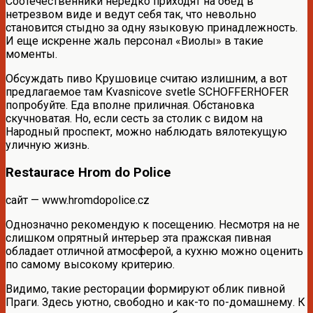
Соотечественники нередко приходят на обед в
нетрезвом виде и ведут себя так, что невольно
становится стыдно за одну языковую принадлежность.
И еще искренне жаль персонал «Виолы» в такие
моменты.
Обсуждать пиво Крушовице считаю излишним, а вот
предлагаемое там Kvasnicove svetle SCHOFFERHOFER
попробуйте. Еда вполне приличная. Обстановка
скучноватая. Но, если сесть за столик с видом на
Народный проспект, можно наблюдать вялотекущую
уличную жизнь.
Restaurace Hrom do Police
сайт — www.hromdopolice.cz
Однозначно рекомендую к посещению. Несмотря на не
слишком опрятный интерьер эта пражская пивная
обладает отличной атмосферой, а кухню можно оценить
по самому высокому критерию.
Видимо, такие ресторации формируют облик пивной
Праги. Здесь уютно, свободно и как-то по-домашнему. К