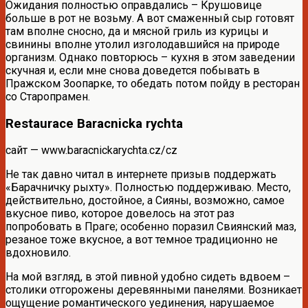
Ожидания полностью оправдались – Крушовице
больше в рот не возьму. А вот смаженный сыр готовят
там вполне сносно, да и мясной гриль из курицы и
свинины вполне утолил изголодавшийся на природе
организм. Однако повторюсь – кухня в этом заведении
скучная и, если мне снова доведется побывать в
Пражском Зоопарке, то обедать потом пойду в ресторан
со Старопрамен.
Restaurace Baracnicka rychta
сайт — www.baracnickarychta.cz/cz
Не так давно читал в интернете призыв поддержать
«Барачничку рыхту». Полностью поддерживаю. Место,
действительно, достойное, а Сияны, возможно, самое
вкусное пиво, которое довелось на этот раз
попробовать в Праге; особенно поразил Свиянский маз,
резаное тоже вкусное, а вот темное традиционно не
вдохновило.
На мой взгляд, в этой пивной удобно сидеть вдвоем –
столики отгорожены деревянными панелями. Возникает
ощущение романтического уединения, нарушаемое