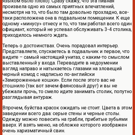
языком было плохо). Сразу скажу, что эта пивная
произвела одно из самых приятных впечатлений,
несмотря на то, что было там довольно прохладно, все-
таки расположена она в подвальном помещении. К еще
одному «минусу» отнесу и то, что там работал всего один
официант, который не успевал обслуживать 3-4 столика,
приходилось немного ждать.
Теперь о достоинствах. Очень порадовал интерьер.
Представляете, спускаетесь в подвальчик и первое, что
видите – самый настоящий унитаз, с каким-то смыслом
выставленный у входа. Переводите в недоумении
взгляд направо и натыкаетесь глазами на зловещий
черный комод с надписью по-английски
«Замороженные кошки». Если после этого вас не
стошнило (так вот зачем фаянсовый друг) и вы не
убежали прочь, то смело идите занимать столик, попутно
разглядывая антураж.
Впрочем, буйства красок ожидать не стоит. Цвета в этом
заведении всего два: серые стены и черные столы.
Одежду можно повесить на грабли, прибитые зубьями
вверх. И взять меню, на обложке которого изображен
очень харизматичный свин.