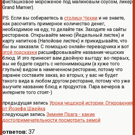
фисташковое мороженое под малиновым соусом, ликер
Grand Marnier).
P.S. Если вы собираетесь в
столицу Чехии
и не знаете,
как рассчитать примерное количество денег,
необходимое на еду, то делайте так. Заходите на сайты
ресторанов. Открывайте меню (Йедельный листек) и
карту напитков (Напойове листек) и прикидывайте, что
бы вы заказали. С помощью онлайн-переводчика и вот
этой подсказки
расшифровывайте названия чешских
блюд. И это принесет вам двойную выгоду: во-первых,
вы не будете сидеть с непонимающим (а хуже того
глупым) видом в намеченном ресторане, потому что
заранее составите заказ, во вторых, у вас не будет
такого вида в любом другом ресторане, потому что уже
выучите название блюд и продуктов. Пара вечеров в
интернете того стоят-)
предыдущая запись
Уроки чешской истории. Откровения
от Йозефа Швейка
следующая запись
Зимняя Прага - какие
достопримечательности посмотреть зимой
ответов: 37