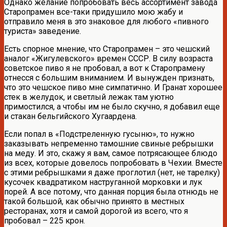
Однако желание попробовать весь ассортимент завода
Старопрамен все-таки придушило мою жабу и
отправило меня в это знаковое для любого «пивного
туриста» заведение.
Есть спорное мнение, что Старопрамен – это чешский
аналог «Жигулевского» времен СССР. В силу возраста
советское пиво я не пробовал, а вот к Старопрамену
отнесся с большим вниманием. И вынужден признать,
что это чешское пиво мне симпатично. И Гранат хорошее
стек в желудок, и светлый лежак там уютно
примостился, а чтобы им не было скучно, я добавил еще
и стакан бельгийского Хугаардена.
Если попал в «Подстреленную гусыню», то нужно
заказывать непременно тамошние свиные ребрышки
на меду. И это, скажу я вам, самое потрясающее блюдо
из всех, которые довелось попробовать в Чехии. Вместе
с этими ребрышками я даже проглотил (нет, не тарелку)
кусочек квадратиком наструганной морковки и лук
порей. А все потому, что данная порция была отнюдь не
такой большой, как обычно принято в местных
ресторанах, хотя и самой дорогой из всего, что я
пробовал – 225 крон.