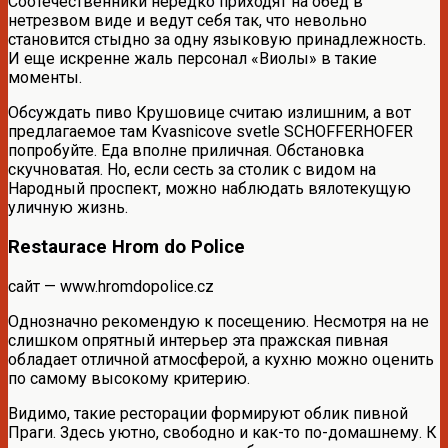
Соотечественники нередко приходят на обед в
нетрезвом виде и ведут себя так, что невольно
становится стыдно за одну языковую принадлежность.
И еще искренне жаль персонал «Виолы» в такие
моменты.
Обсуждать пиво Крушовице считаю излишним, а вот
предлагаемое там Kvasnicove svetle SCHOFFERHOFER
попробуйте. Еда вполне приличная. Обстановка
скучноватая. Но, если сесть за столик с видом на
Народный проспект, можно наблюдать вялотекущую
уличную жизнь.
Restaurace Hrom do Police
сайт — www.hromdopolice.cz
Однозначно рекомендую к посещению. Несмотря на не
слишком опрятный интерьер эта пражская пивная
обладает отличной атмосферой, а кухню можно оценить
по самому высокому критерию.
Видимо, такие ресторации формируют облик пивной
Праги. Здесь уютно, свободно и как-то по-домашнему. К