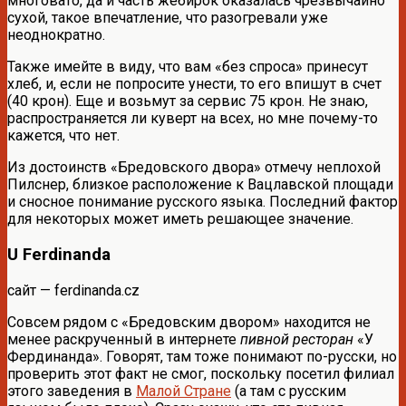
многовато, да и часть жебирок оказалась чрезвычайно
сухой, такое впечатление, что разогревали уже
неоднократно.
Также имейте в виду, что вам «без спроса» принесут
хлеб, и, если не попросите унести, то его впишут в счет
(40 крон). Еще и возьмут за сервис 75 крон. Не знаю,
распространяется ли куверт на всех, но мне почему-то
кажется, что нет.
Из достоинств «Бредовского двора» отмечу неплохой
Пилснер, близкое расположение к Вацлавской площади
и сносное понимание русского языка. Последний фактор
для некоторых может иметь решающее значение.
U Ferdinanda
сайт — ferdinanda.cz
Совсем рядом с «Бредовским двором» находится не
менее раскрученный в интернете
пивной ресторан
«У
Фердинанда». Говорят, там тоже понимают по-русски, но
проверить этот факт не смог, поскольку посетил филиал
этого заведения в
Малой Стране
(а там с русским