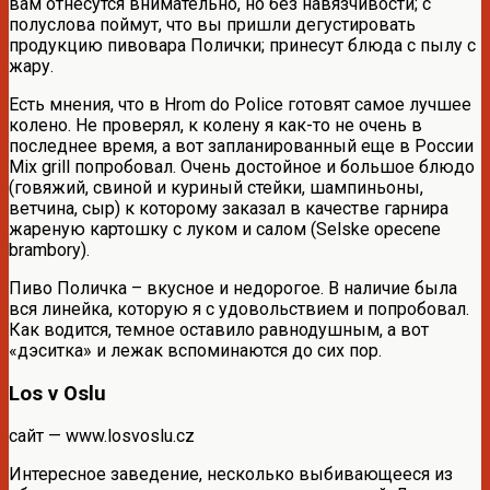
вам отнесутся внимательно, но без навязчивости; с
полуслова поймут, что вы пришли дегустировать
продукцию пивовара Полички; принесут блюда с пылу с
жару.
Есть мнения, что в Hrom do Police готовят самое лучшее
колено. Не проверял, к колену я как-то не очень в
последнее время, а вот запланированный еще в России
Mix grill попробовал. Очень достойное и большое блюдо
(говяжий, свиной и куриный стейки, шампиньоны,
ветчина, сыр) к которому заказал в качестве гарнира
жареную картошку с луком и салом (Selske opecene
brambory).
Пиво Поличка – вкусное и недорогое. В наличие была
вся линейка, которую я с удовольствием и попробовал.
Как водится, темное оставило равнодушным, а вот
«дэситка» и лежак вспоминаются до сих пор.
Los v Oslu
сайт — www.losvoslu.cz
Интересное заведение, несколько выбивающееся из