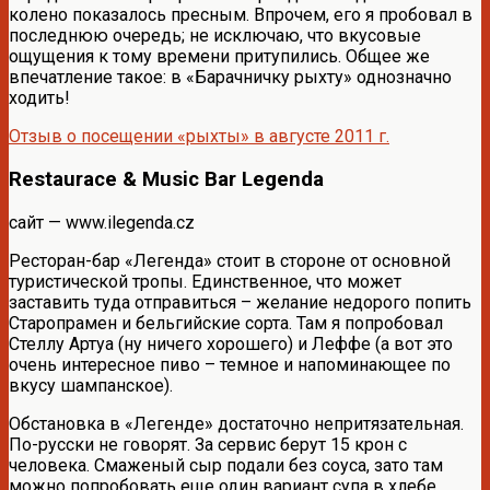
колено показалось пресным. Впрочем, его я пробовал в
последнюю очередь; не исключаю, что вкусовые
ощущения к тому времени притупились. Общее же
впечатление такое: в «Барачничку рыхту» однозначно
ходить!
Отзыв о посещении «рыхты» в августе 2011 г.
Restaurace & Music Bar Legenda
сайт — www.ilegenda.cz
Ресторан-бар «Легенда» стоит в стороне от основной
туристической тропы. Единственное, что может
заставить туда отправиться – желание недорого попить
Старопрамен и бельгийские сорта. Там я попробовал
Стеллу Артуа (ну ничего хорошего) и Леффе (а вот это
очень интересное пиво – темное и напоминающее по
вкусу шампанское).
Обстановка в «Легенде» достаточно непритязательная.
По-русски не говорят. За сервис берут 15 крон с
человека. Смаженый сыр подали без соуса, зато там
можно попробовать еще один вариант супа в хлебе