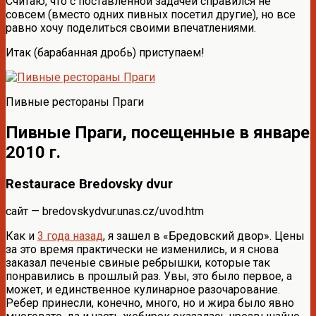
Считаю, что с поставленной задачей справился не
совсем (вместо одних пивных посетил другие), но все
равно хочу поделиться своими впечатлениями.
Итак (барабанная дробь) приступаем!
Пивные рестораны Праги
Пивные Праги, посещенные в январе
2010 г.
Restaurace Bredovsky dvur
сайт — bredovskydvur.unas.cz/uvod.htm
Как и
3 года назад
, я зашел в «Бредовский двор». Цены
за это время практически не изменились, и я снова
заказал печеные свиные ребрышки, которые так
понравились в прошлый раз. Увы, это было первое, а
может, и единственное кулинарное разочарование.
Ребер принесли, конечно, много, но и жира было явно