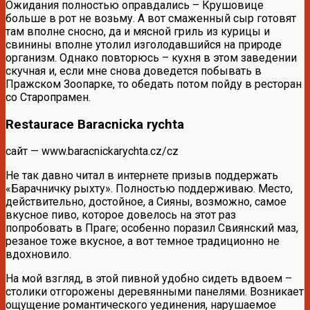
Ожидания полностью оправдались – Крушовице
больше в рот не возьму. А вот смаженный сыр готовят
там вполне сносно, да и мясной гриль из курицы и
свинины вполне утолил изголодавшийся на природе
организм. Однако повторюсь – кухня в этом заведении
скучная и, если мне снова доведется побывать в
Пражском Зоопарке, то обедать потом пойду в ресторан
со Старопрамен.
Restaurace Baracnicka rychta
сайт — www.baracnickarychta.cz/cz
Не так давно читал в интернете призыв поддержать
«Барачничку рыхту». Полностью поддерживаю. Место,
действительно, достойное, а Сияны, возможно, самое
вкусное пиво, которое довелось на этот раз
попробовать в Праге; особенно поразил Свиянский маз,
резаное тоже вкусное, а вот темное традиционно не
вдохновило.
На мой взгляд, в этой пивной удобно сидеть вдвоем –
столики отгорожены деревянными панелями. Возникает
ощущение романтического уединения, нарушаемое