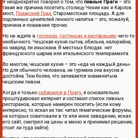
Я неоднократно говорил о том, что
пивные Праги
– это
такая же причина посетить столицу Чехии как и Карлов
мост,
Пражский Град
, Староместская площадь. А для
подлинных ценителей пенного напитка – это, пожалуй,
причина и поважнее прочих.
Но не ждите в
господах, гостинцах и рестарациях
чего-то
необычного. Чешская кухня сытна, обильна, калорийна,
но навряд ли изыскана. В местных блюдах нет
французского шарма или итальянского темперамента.
Во многом, чешская кухня – это «еда на каждый день».
Но для обычного человека, не гурмана она вкусна и
достойна. Тем более, что запивается знаменитым
чешским пивом.
Когда я только
собирался в Прагу
, я основательно
проштудировал интернет и составил список пивных
ресторанов, которые намерен посетить (если кому
интересно, то искал их так: читал тематические форумы,
на которых советовали в то или иное заведение, искал
его сайт, смотрел на цены и меню и принимал решение,
стоит ли туда зайти).