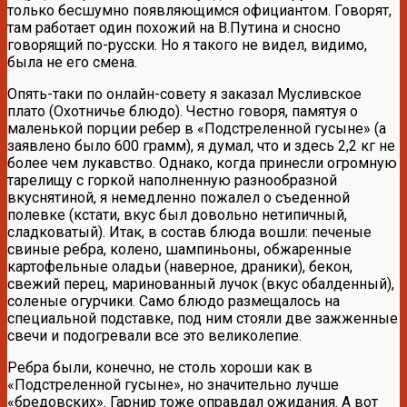
только бесшумно появляющимся официантом. Говорят,
там работает один похожий на В.Путина и сносно
говорящий по-русски. Но я такого не видел, видимо,
была не его смена.
Опять-таки по онлайн-совету я заказал Мусливское
плато (Охотничье блюдо). Честно говоря, памятуя о
маленькой порции ребер в «Подстреленной гусыне» (а
заявлено было 600 грамм), я думал, что и здесь 2,2 кг не
более чем лукавство. Однако, когда принесли огромную
тарелищу с горкой наполненную разнообразной
вкуснятиной, я немедленно пожалел о съеденной
полевке (кстати, вкус был довольно нетипичный,
сладковатый). Итак, в состав блюда вошли: печеные
свиные ребра, колено, шампиньоны, обжаренные
картофельные оладьи (наверное, драники), бекон,
свежий перец, маринованный лучок (вкус обалденный),
соленые огурчики. Само блюдо размещалось на
специальной подставке, под ним стояли две зажженные
свечи и подогревали все это великолепие.
Ребра были, конечно, не столь хороши как в
«Подстреленной гусыне», но значительно лучше
«бредовских». Гарнир тоже оправдал ожидания. А вот