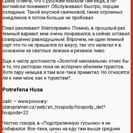
Сразу отмечу, что с русским языком там беда, а по-
английски понимают. Обслуживают быстро, порции
солидные. Такой вкусной свичковой, таких огромных
кнедликов я потом больше не пробовал.
Пиво разливают Златопрамен. Помню, в прошлый раз
темный вариант мне очень понравился, а сейчас оставил
совершенно равнодушным. Впрочем, ни один темный
сорт что-то не пришелся по вкусу, так что налегал я в
основном на светлые лежаки и резаное пиво.
Еще к числу достоинств «Золотой наковальни» отнес бы
и то, что ресторан пока не испорчен обилием туристов.
Хотя пару немцев я там все-таки приметил. Но относятся
ли к ним чехи, как к туристам?..
Potrefena Husa
сайт — www.pivovary-
staropramen.cz/web/zn_hospody/hospody_det?
hospoda=22
Честно говоря, в «Подстреленную гусыню» я не
собирался. Все-таки, цены на еду там выше средних.