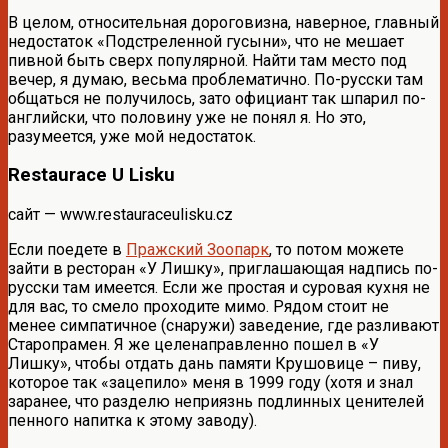
В целом, относительная дороговизна, наверное, главный
недостаток «Подстреленной гусыни», что не мешает
пивной быть сверх популярной. Найти там место под
вечер, я думаю, весьма проблематично. По-русски там
общаться не получилось, зато официант так шпарил по-
английски, что половину уже не понял я. Но это,
разумеется, уже мой недостаток.
Restaurace U Lisku
сайт — www.restauraceulisku.cz
Если поедете в
Пражский Зоопарк
, то потом можете
зайти в ресторан «У Лишку», приглашающая надпись по-
русски там имеется. Если же простая и суровая кухня не
для вас, то смело проходите мимо. Рядом стоит не
менее симпатичное (снаружи) заведение, где разливают
Старопрамен. Я же целенаправленно пошел в «У
Лишку», чтобы отдать дань памяти Крушовице – пиву,
которое так «зацепило» меня в 1999 году (хотя и знал
заранее, что разделю неприязнь подлинных ценителей
пенного напитка к этому заводу).