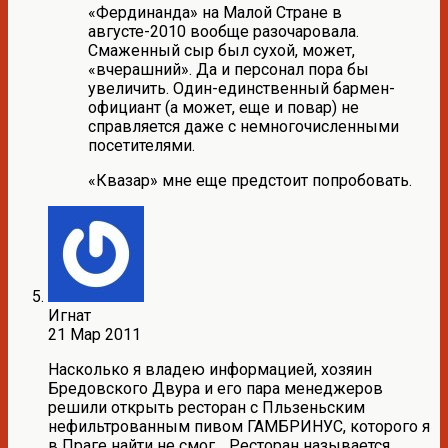
«Фердинанда» на Малой Стране в
августе-2010 вообще разочаровала.
Смаженный сыр был сухой, может,
«вчерашний». Да и персонал пора бы
увеличить. Один-единственный бармен-
официант (а может, еще и повар) не
справляется даже с немногочисленными
посетителями.
«Квазар» мне еще предстоит попробовать.
Игнат
21 Мар 2011
Насколько я владею информацией, хозяин
Бредовского Двура и его пара менеджеров
решили открыть ресторан с Пльзеньским
нефильтрованным пивом ГАМБРИНУС, которого я
в Праге найти не смог… Ресторан называется