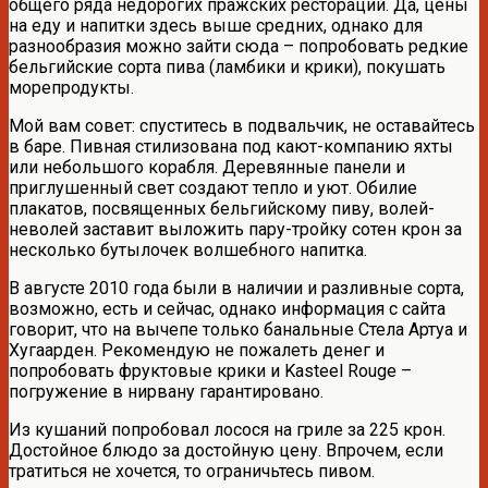
общего ряда недорогих пражских рестораций. Да, цены
на еду и напитки здесь выше средних, однако для
разнообразия можно зайти сюда – попробовать редкие
бельгийские сорта пива (ламбики и крики), покушать
морепродукты.
Мой вам совет: спуститесь в подвальчик, не оставайтесь
в баре. Пивная стилизована под кают-компанию яхты
или небольшого корабля. Деревянные панели и
приглушенный свет создают тепло и уют. Обилие
плакатов, посвященных бельгийскому пиву, волей-
неволей заставит выложить пару-тройку сотен крон за
несколько бутылочек волшебного напитка.
В августе 2010 года были в наличии и разливные сорта,
возможно, есть и сейчас, однако информация с сайта
говорит, что на вычепе только банальные Стела Артуа и
Хугаарден. Рекомендую не пожалеть денег и
попробовать фруктовые крики и Kasteel Rouge –
погружение в нирвану гарантировано.
Из кушаний попробовал лосося на гриле за 225 крон.
Достойное блюдо за достойную цену. Впрочем, если
тратиться не хочется, то ограничьтесь пивом.