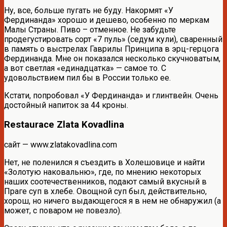
Ну, все, больше пугать не буду. Накормят «У
Фердинанда» хорошо и дешево, особенно по меркам
Малы Страны. Пиво – отменное. Не забудьте
продегустировать сорт «7 пуль» (седум кули), сваренный
в память о выстрелах Гаврилы Принципа в эрц-герцога
Фердинанда. Мне он показался несколько скучноватым,
а вот светлая «единадцатка» — самое то. С
удовольствием пил бы в России только ее.
Кстати, попробовал «У Фердинанда» и глинтвейн. Очень
достойный напиток за 44 кроны.
Restaurace Zlatа Kovadlina
сайт — www.zlatakovadlina.com
Нет, не поленился я съездить в Холешовице и найти
«Золотую наковальню», где, по мнению некоторых
наших соотечественников, подают самый вкусный в
Праге суп в хлебе. Овощной суп был, действительно,
хорош, но ничего выдающегося я в нем не обнаружил (а
может, с поваром не повезло).