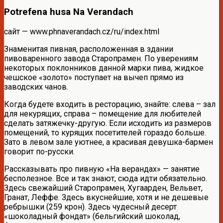
Potrefena husa Na Verandach
сайт — www.phnaverandach.cz/ru/index.html
Знаменитая пивная, расположенная в здании
пивоваренного завода Старопрамен. По уверениям
некоторых поклонников данной марки пива, жидкое
чешское «золото» поступает на вычеп прямо из
заводских чанов.
Когда будете входить в ресторацию, знайте: слева – зал
для некурящих, справа – помещение для любителей
сделать затяжечку-другую. Если исходить из размеров
помещений, то курящих посетителей гораздо больше.
Зато в левом зале уютнее, а красивая девушка-бармен
говорит по-русски.
Рассказывать про пивную «На верандах» — занятие
бесполезное. Все и так знают, сюда идти обязательно.
Здесь свежайший Старопрамен, Хугаарден, Вельвет,
Гранат, Леффе. Здесь вкуснейшие, хотя и не дешевые
ребрышки (259 крон). Здесь чудесный десерт
«шоколадный фондат» (бельгийский шоколад,