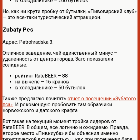
в холодильнике – 200 бутылок
Но, как ни крути пробку от бутылки, «Пивоварский клуб»
— это все-таки туристический аттракцион.
Zubaty Pes
Адрес: Petrohradska 3.
Отличное заведение, чей единственный минус –
удаленность от центра города. Зато показатели
солидные:
рейтинг RateBEER – 88
на вычепе – 16 кранов
в холодильнике – 50 бутылок
Также предлагаю почитать
отчет о посещении «Зубатого
пса»
. И рекомендую пробовать там образчики
норвежского и датского крафта.
Вот такая на текущий момент тройка лидеров от
RateBEER. В общем, все логично и ожидаемо. Правда,
второе место «Пивклуба» я бы объяснил именно
туристической активностью — как при посещении бара,