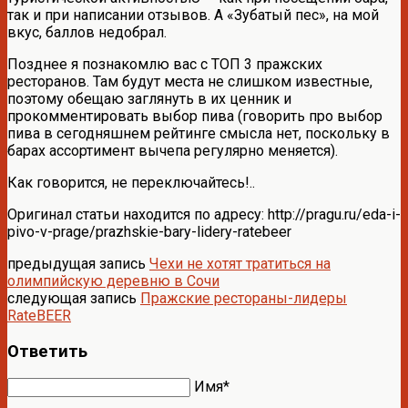
так и при написании отзывов. А «Зубатый пес», на мой
вкус, баллов недобрал.
Позднее я познакомлю вас с ТОП 3 пражских
ресторанов. Там будут места не слишком известные,
поэтому обещаю заглянуть в их ценник и
прокомментировать выбор пива (говорить про выбор
пива в сегодняшнем рейтинге смысла нет, поскольку в
барах ассортимент вычепа регулярно меняется).
Как говорится, не переключайтесь!..
Оригинал статьи находится по адресу: http://pragu.ru/eda-i-
pivo-v-prage/prazhskie-bary-lidery-ratebeer
предыдущая запись
Чехи не хотят тратиться на
олимпийскую деревню в Сочи
следующая запись
Пражские рестораны-лидеры
RateBEER
Ответить
Имя*