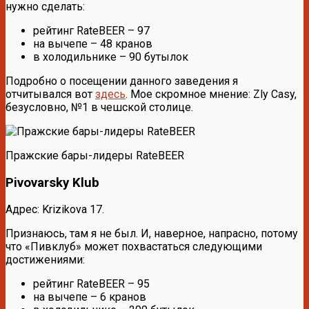
нужно сделать:
рейтинг RateBEER – 97
на вычепе – 48 кранов
в холодильнике – 90 бутылок
Подробно о посещении данного заведения я
отчитывался вот
здесь
. Мое скромное мнение: Zly Casy,
безусловно, №1 в чешской столице.
Пражские бары-лидеры RateBEER
Pivovarsky Klub
Адрес: Krizikova 17.
Признаюсь, там я не был. И, наверное, напрасно, потому
что «Пивклуб» может похвастаться следующими
достижениями:
рейтинг RateBEER – 95
на вычепе – 6 кранов