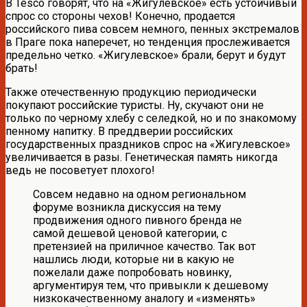
В Tesco говорят, что на «Жигулевское» есть устойчивый
спрос со стороны чехов! Конечно, продается
российского пива совсем немного, пенных экстремалов
в Праге пока наперечет, но тенденция прослеживается
предельно четко. «Жигулевское» брали, берут и будут
брать!
Также отечественную продукцию периодически
покупают российские туристы. Ну, скучают они не
только по черному хлебу с селедкой, но и по знакомому
пенному напитку. В преддверии российских
государственных праздников спрос на «Жигулевское»
увеличивается в разы. Генетическая память никогда
ведь не посоветует плохого!
Совсем недавно на одном региональном
форуме возникла дискуссия на тему
продвижения одного пивного бренда не
самой дешевой ценовой категории, с
претензией на приличное качество. Так вот
нашлись люди, которые ни в какую не
пожелали даже попробовать новинку,
аргументируя тем, что привыкли к дешевому
низкокачественному аналогу и «изменять»