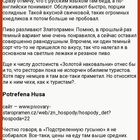
Сразу отмечу, что с русским языком там беда, а по-
английски понимают. Обслуживают быстро, порции
солидные. Такой вкусной свичковой, таких огромных
кнедликов я потом больше не пробовал.
Пиво разливают Златопрамен. Помню, в прошлый раз
темный вариант мне очень понравился, а сейчас оставил
совершенно равнодушным. Впрочем, ни один темный
сорт что-то не пришелся по вкусу, так что налегал я в
основном на светлые лежаки и резаное пиво.
Еще к числу достоинств «Золотой наковальни» отнес бы
и то, что ресторан пока не испорчен обилием туристов.
Хотя пару немцев я там все-таки приметил. Но относятся
ли к ним чехи, как к туристам?..
Potrefena Husa
сайт — www.pivovary-
staropramen.cz/web/zn_hospody/hospody_det?
hospoda=22
Честно говоря, в «Подстреленную гусыню» я не
собирался. Все-таки, цены на еду там выше средних.