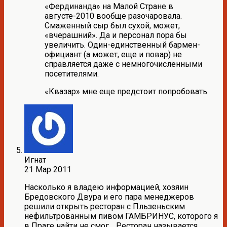
«Фердинанда» на Малой Стране в
августе-2010 вообще разочаровала.
Смаженный сыр был сухой, может,
«вчерашний». Да и персонал пора бы
увеличить. Один-единственный бармен-
официант (а может, еще и повар) не
справляется даже с немногочисленными
посетителями.
«Квазар» мне еще предстоит попробовать.
Игнат
21 Мар 2011
Насколько я владею информацией, хозяин
Бредовского Двура и его пара менеджеров
решили открыть ресторан с Пльзеньским
нефильтрованным пивом ГАМБРИНУС, которого я
в Праге найти не смог… Ресторан называется