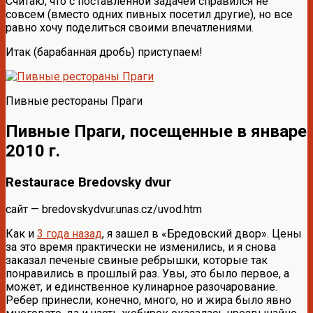
Считаю, что с поставленной задачей справился не
совсем (вместо одних пивных посетил другие), но все
равно хочу поделиться своими впечатлениями.
Итак (барабанная дробь) приступаем!
Пивные рестораны Праги
Пивные Праги, посещенные в январе
2010 г.
Restaurace Bredovsky dvur
сайт — bredovskydvur.unas.cz/uvod.htm
Как и
3 года назад
, я зашел в «Бредовский двор». Цены
за это время практически не изменились, и я снова
заказал печеные свиные ребрышки, которые так
понравились в прошлый раз. Увы, это было первое, а
может, и единственное кулинарное разочарование.
Ребер принесли, конечно, много, но и жира было явно