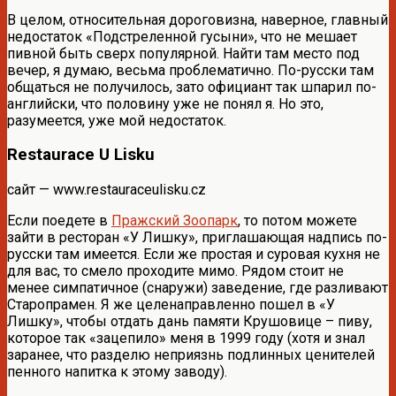
В целом, относительная дороговизна, наверное, главный
недостаток «Подстреленной гусыни», что не мешает
пивной быть сверх популярной. Найти там место под
вечер, я думаю, весьма проблематично. По-русски там
общаться не получилось, зато официант так шпарил по-
английски, что половину уже не понял я. Но это,
разумеется, уже мой недостаток.
Restaurace U Lisku
сайт — www.restauraceulisku.cz
Если поедете в
Пражский Зоопарк
, то потом можете
зайти в ресторан «У Лишку», приглашающая надпись по-
русски там имеется. Если же простая и суровая кухня не
для вас, то смело проходите мимо. Рядом стоит не
менее симпатичное (снаружи) заведение, где разливают
Старопрамен. Я же целенаправленно пошел в «У
Лишку», чтобы отдать дань памяти Крушовице – пиву,
которое так «зацепило» меня в 1999 году (хотя и знал
заранее, что разделю неприязнь подлинных ценителей
пенного напитка к этому заводу).