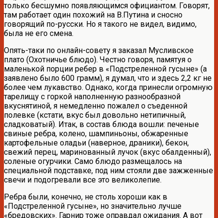
только бесшумно появляющимся официантом. Говорят,
там работает один похожий на В.Путина и сносно
говорящий по-русски. Но я такого не видел, видимо,
была не его смена.
Опять-таки по онлайн-совету я заказал Мусливское
плато (Охотничье блюдо). Честно говоря, памятуя о
маленькой порции ребер в «Подстреленной гусыне» (а
заявлено было 600 грамм), я думал, что и здесь 2,2 кг не
более чем лукавство. Однако, когда принесли огромную
тарелищу с горкой наполненную разнообразной
вкуснятиной, я немедленно пожалел о съеденной
полевке (кстати, вкус был довольно нетипичный,
сладковатый). Итак, в состав блюда вошли: печеные
свиные ребра, колено, шампиньоны, обжаренные
картофельные оладьи (наверное, драники), бекон,
свежий перец, маринованный лучок (вкус обалденный),
соленые огурчики. Само блюдо размещалось на
специальной подставке, под ним стояли две зажженные
свечи и подогревали все это великолепие.
Ребра были, конечно, не столь хороши как в
«Подстреленной гусыне», но значительно лучше
«бредовских». Гарнир тоже оправдал ожидания. А вот