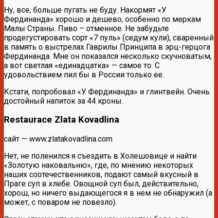
Ну, все, больше пугать не буду. Накормят «У
Фердинанда» хорошо и дешево, особенно по меркам
Малы Страны. Пиво – отменное. Не забудьте
продегустировать сорт «7 пуль» (седум кули), сваренный
в память о выстрелах Гаврилы Принципа в эрц-герцога
Фердинанда. Мне он показался несколько скучноватым,
а вот светлая «единадцатка» — самое то. С
удовольствием пил бы в России только ее.
Кстати, попробовал «У Фердинанда» и глинтвейн. Очень
достойный напиток за 44 кроны.
Restaurace Zlatа Kovadlina
сайт — www.zlatakovadlina.com
Нет, не поленился я съездить в Холешовице и найти
«Золотую наковальню», где, по мнению некоторых
наших соотечественников, подают самый вкусный в
Праге суп в хлебе. Овощной суп был, действительно,
хорош, но ничего выдающегося я в нем не обнаружил (а
может, с поваром не повезло).