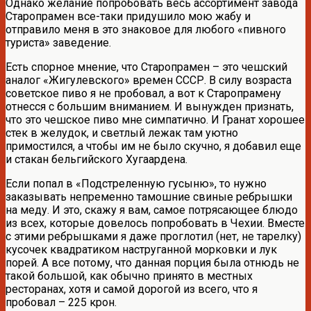
Однако желание попробовать весь ассортимент завода
Старопрамен все-таки придушило мою жабу и
отправило меня в это знаковое для любого «пивного
туриста» заведение.
Есть спорное мнение, что Старопрамен – это чешский
аналог «Жигулевского» времен СССР. В силу возраста
советское пиво я не пробовал, а вот к Старопрамену
отнесся с большим вниманием. И вынужден признать,
что это чешское пиво мне симпатично. И Гранат хорошее
стек в желудок, и светлый лежак там уютно
примостился, а чтобы им не было скучно, я добавил еще
и стакан бельгийского Хугаардена.
Если попал в «Подстреленную гусыню», то нужно
заказывать непременно тамошние свиные ребрышки
на меду. И это, скажу я вам, самое потрясающее блюдо
из всех, которые довелось попробовать в Чехии. Вместе
с этими ребрышками я даже проглотил (нет, не тарелку)
кусочек квадратиком наструганной морковки и лук
порей. А все потому, что данная порция была отнюдь не
такой большой, как обычно принято в местных
ресторанах, хотя и самой дорогой из всего, что я
пробовал – 225 крон.