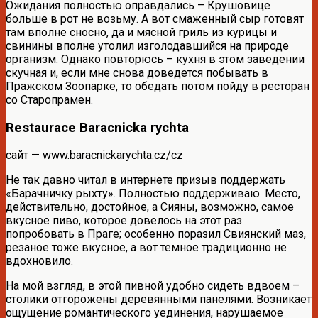
Ожидания полностью оправдались – Крушовице
больше в рот не возьму. А вот смаженный сыр готовят
там вполне сносно, да и мясной гриль из курицы и
свинины вполне утолил изголодавшийся на природе
организм. Однако повторюсь – кухня в этом заведении
скучная и, если мне снова доведется побывать в
Пражском Зоопарке, то обедать потом пойду в ресторан
со Старопрамен.
Restaurace Baracnicka rychta
сайт — www.baracnickarychta.cz/cz
Не так давно читал в интернете призыв поддержать
«Барачничку рыхту». Полностью поддерживаю. Место,
действительно, достойное, а Сияны, возможно, самое
вкусное пиво, которое довелось на этот раз
попробовать в Праге; особенно поразил Свиянский маз,
резаное тоже вкусное, а вот темное традиционно не
вдохновило.
На мой взгляд, в этой пивной удобно сидеть вдвоем –
столики отгорожены деревянными панелями. Возникает
ощущение романтического уединения, нарушаемое