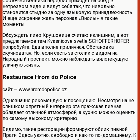
Соотечественники нередко приходят на обед в
нетрезвом виде и ведут себя так, что невольно
становится стыдно за одну языковую принадлежность.
И еще искренне жаль персонал «Виолы» в такие
моменты.
Обсуждать пиво Крушовице считаю излишним, а вот
предлагаемое там Kvasnicove svetle SCHOFFERHOFER
попробуйте. Еда вполне приличная. Обстановка
скучноватая. Но, если сесть за столик с видом на
Народный проспект, можно наблюдать вялотекущую
уличную жизнь.
Restaurace Hrom do Police
сайт — www.hromdopolice.cz
Однозначно рекомендую к посещению. Несмотря на не
слишком опрятный интерьер эта пражская пивная
обладает отличной атмосферой, а кухню можно оценить
по самому высокому критерию.
Видимо, такие ресторации формируют облик пивной
Праги. Здесь уютно, свободно и как-то по-домашнему. К