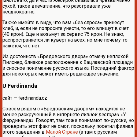
многовато, да и часть жебирок оказалась чрезвычайно
сухой, такое впечатление, что разогревали уже
неоднократно.
Также имейте в виду, что вам «без спроса» принесут
хлеб, и, если не попросите унести, то его впишут в счет
(40 крон). Еще и возьмут за сервис 75 крон. Не знаю,
распространяется ли куверт на всех, но мне почему-то
кажется, что нет.
Из достоинств «Бредовского двора» отмечу неплохой
Пилснер, близкое расположение к Вацлавской площади
и сносное понимание русского языка. Последний фактор
для некоторых может иметь решающее значение.
U Ferdinanda
сайт — ferdinanda.cz
Совсем рядом с «Бредовским двором» находится не
менее раскрученный в интернете
пивной ресторан
«У
Фердинанда». Говорят, там тоже понимают по-русски, но
проверить этот факт не смог, поскольку посетил филиал
этого заведения в
Малой Стране
(а там с русским