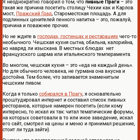
Я неоднократно говорил о том, что
пивные Праги
– это
такая же причина посетить столицу Чехии как и Карлов
мост,
Пражский Град
, Староместская площадь. А для
подлинных ценителей пенного напитка – это, пожалуй,
причина и поважнее прочих.
Но не ждите в
господах, гостинцах и рестарациях
чего-то
необычного. Чешская кухня сытна, обильна, калорийна,
но навряд ли изыскана. В местных блюдах нет
французского шарма или итальянского темперамента.
Во многом, чешская кухня – это «еда на каждый день».
Но для обычного человека, не гурмана она вкусна и
достойна. Тем более, что запивается знаменитым
чешским пивом.
Когда я только
собирался в Прагу
, я основательно
проштудировал интернет и составил список пивных
ресторанов, которые намерен посетить (если кому
интересно, то искал их так: читал тематические форумы,
на которых советовали в то или иное заведение, искал
его сайт, смотрел на цены и меню и принимал решение,
стоит ли туда зайти).