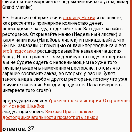
фисташковое мороженое под малиновым соусом, ликер
Grand Marnier).
P.S. Если вы собираетесь в
столицу Чехии
и не знаете,
как рассчитать примерное количество денег,
необходимое на еду, то делайте так. Заходите на сайты
ресторанов. Открывайте меню (Йедельный листек) и
карту напитков (Напойове листек) и прикидывайте, что
бы вы заказали. С помощью онлайн-переводчика и вот
этой подсказки
расшифровывайте названия чешских
блюд. И это принесет вам двойную выгоду: во-первых,
вы не будете сидеть с непонимающим (а хуже того
глупым) видом в намеченном ресторане, потому что
заранее составите заказ, во вторых, у вас не будет
такого вида в любом другом ресторане, потому что уже
выучите название блюд и продуктов. Пара вечеров в
интернете того стоят-)
предыдущая запись
Уроки чешской истории. Откровения
от Йозефа Швейка
следующая запись
Зимняя Прага - какие
достопримечательности посмотреть зимой
ответов: 37