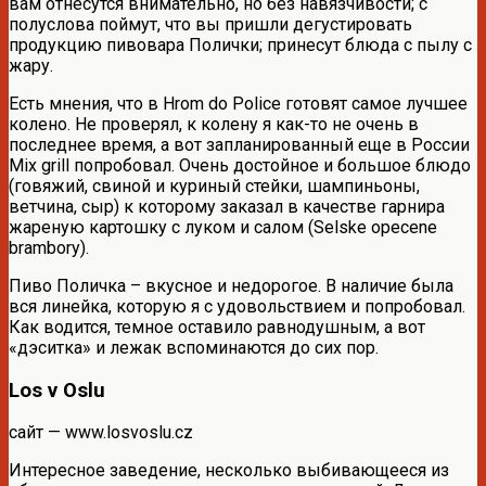
вам отнесутся внимательно, но без навязчивости; с
полуслова поймут, что вы пришли дегустировать
продукцию пивовара Полички; принесут блюда с пылу с
жару.
Есть мнения, что в Hrom do Police готовят самое лучшее
колено. Не проверял, к колену я как-то не очень в
последнее время, а вот запланированный еще в России
Mix grill попробовал. Очень достойное и большое блюдо
(говяжий, свиной и куриный стейки, шампиньоны,
ветчина, сыр) к которому заказал в качестве гарнира
жареную картошку с луком и салом (Selske opecene
brambory).
Пиво Поличка – вкусное и недорогое. В наличие была
вся линейка, которую я с удовольствием и попробовал.
Как водится, темное оставило равнодушным, а вот
«дэситка» и лежак вспоминаются до сих пор.
Los v Oslu
сайт — www.losvoslu.cz
Интересное заведение, несколько выбивающееся из