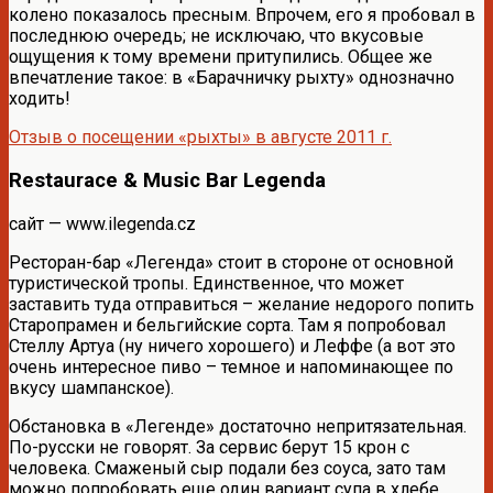
колено показалось пресным. Впрочем, его я пробовал в
последнюю очередь; не исключаю, что вкусовые
ощущения к тому времени притупились. Общее же
впечатление такое: в «Барачничку рыхту» однозначно
ходить!
Отзыв о посещении «рыхты» в августе 2011 г.
Restaurace & Music Bar Legenda
сайт — www.ilegenda.cz
Ресторан-бар «Легенда» стоит в стороне от основной
туристической тропы. Единственное, что может
заставить туда отправиться – желание недорого попить
Старопрамен и бельгийские сорта. Там я попробовал
Стеллу Артуа (ну ничего хорошего) и Леффе (а вот это
очень интересное пиво – темное и напоминающее по
вкусу шампанское).
Обстановка в «Легенде» достаточно непритязательная.
По-русски не говорят. За сервис берут 15 крон с
человека. Смаженый сыр подали без соуса, зато там
можно попробовать еще один вариант супа в хлебе