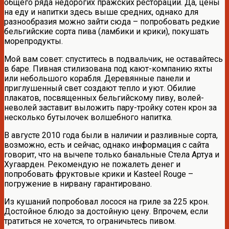
общего ряда недорогих пражских рестораций. Да, цены
на еду и напитки здесь выше средних, однако для
разнообразия можно зайти сюда – попробовать редкие
бельгийские сорта пива (ламбики и крики), покушать
морепродукты.
Мой вам совет: спуститесь в подвальчик, не оставайтесь
в баре. Пивная стилизована под кают-компанию яхты
или небольшого корабля. Деревянные панели и
приглушенный свет создают тепло и уют. Обилие
плакатов, посвященных бельгийскому пиву, волей-
неволей заставит выложить пару-тройку сотен крон за
несколько бутылочек волшебного напитка.
В августе 2010 года были в наличии и разливные сорта,
возможно, есть и сейчас, однако информация с сайта
говорит, что на вычепе только банальные Стела Артуа и
Хугаарден. Рекомендую не пожалеть денег и
попробовать фруктовые крики и Kasteel Rouge –
погружение в нирвану гарантировано.
Из кушаний попробовал лосося на гриле за 225 крон.
Достойное блюдо за достойную цену. Впрочем, если
тратиться не хочется, то ограничьтесь пивом.