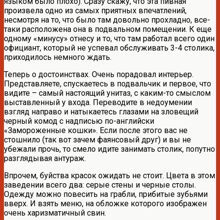
языком было плохо). Сразу скажу, что эта пивная
произвела одно из самых приятных впечатлений,
несмотря на то, что было там довольно прохладно, все-
таки расположена она в подвальном помещении. К еще
одному «минусу» отнесу и то, что там работал всего один
официант, который не успевал обслуживать 3-4 столика,
приходилось немного ждать.
Теперь о достоинствах. Очень порадовал интерьер.
Представляете, спускаетесь в подвальчик и первое, что
видите – самый настоящий унитаз, с каким-то смыслом
выставленный у входа. Переводите в недоумении
взгляд направо и натыкаетесь глазами на зловещий
черный комод с надписью по-английски
«Замороженные кошки». Если после этого вас не
стошнило (так вот зачем фаянсовый друг) и вы не
убежали прочь, то смело идите занимать столик, попутно
разглядывая антураж.
Впрочем, буйства красок ожидать не стоит. Цвета в этом
заведении всего два: серые стены и черные столы.
Одежду можно повесить на грабли, прибитые зубьями
вверх. И взять меню, на обложке которого изображен
очень харизматичный свин.