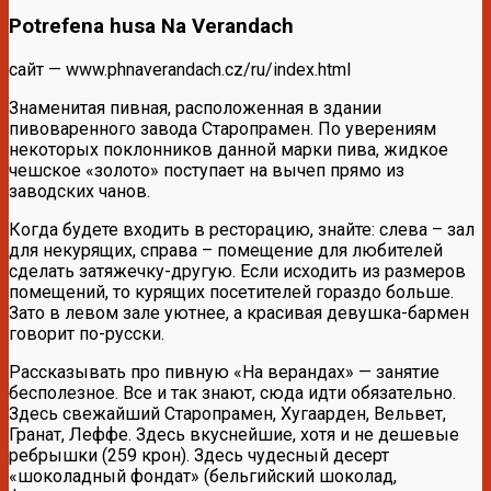
Potrefena husa Na Verandach
сайт — www.phnaverandach.cz/ru/index.html
Знаменитая пивная, расположенная в здании
пивоваренного завода Старопрамен. По уверениям
некоторых поклонников данной марки пива, жидкое
чешское «золото» поступает на вычеп прямо из
заводских чанов.
Когда будете входить в ресторацию, знайте: слева – зал
для некурящих, справа – помещение для любителей
сделать затяжечку-другую. Если исходить из размеров
помещений, то курящих посетителей гораздо больше.
Зато в левом зале уютнее, а красивая девушка-бармен
говорит по-русски.
Рассказывать про пивную «На верандах» — занятие
бесполезное. Все и так знают, сюда идти обязательно.
Здесь свежайший Старопрамен, Хугаарден, Вельвет,
Гранат, Леффе. Здесь вкуснейшие, хотя и не дешевые
ребрышки (259 крон). Здесь чудесный десерт
«шоколадный фондат» (бельгийский шоколад,