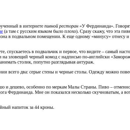
крученный в интернете
пивной ресторан
«У Фердинанда». Говорят
не
(а там с русским языком было плохо). Сразу скажу, что эта п
а она в подвальном помещении. К еще одному «минусу» отнесу и 
те, спускаетесь в подвальчик и первое, что видите – самый нас
ми на зловещий черный комод с надписью по-английски «Заморож
занимать столик, попутно разглядывая антураж.
ении всего два: серые стены и черные столы. Одежду можно пове
шо и дешево, особенно по меркам Малы Страны. Пиво – отменное.
га Фердинанда. Мне он показался несколько скучноватым, а вот
йный напиток за 44 кроны.