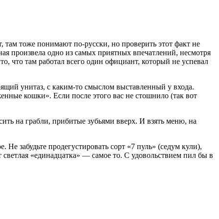
, там тоже понимают по-русски, но проверить этот факт не
ивная произвела одно из самых приятных впечатлений, несмотря
то, что там работал всего один официант, который не успевал
тоящий унитаз, с каким-то смыслом выставленный у входа.
енные кошки». Если после этого вас не стошнило (так вот
сить на грабли, прибитые зубьями вверх. И взять меню, на
 Не забудьте продегустировать сорт «7 пуль» (седум кули),
 светлая «единадцатка» — самое то. С удовольствием пил бы в