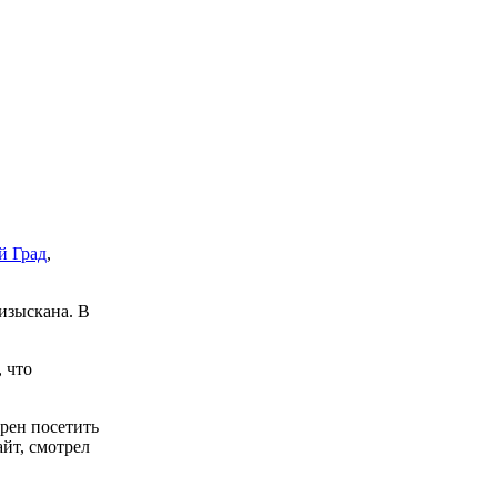
й Град
,
 изыскана. В
, что
ерен посетить
айт, смотрел