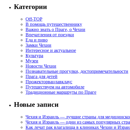
Категории
Off-TOP
В помощь путешественнику
Важно знать о Праге, о Чехии
Впечатления от поездки
Еда и пиво
Замки Чехии
Интересное и актуальное
Культура
Музеи
Новости Чехии
Познавательные прогулки, достопримечательности
Прага для детей
Прожекторвацлавклаус
Путешествуем на автомобиле
Традиционные маршруты по Праге
Новые записи
Чехия и Израиль — лучшие страны для медицинско
Чехия и Израиль — одни из самых популярных стра
Как лечат рак влагалища в клиниках Чехии и Израи