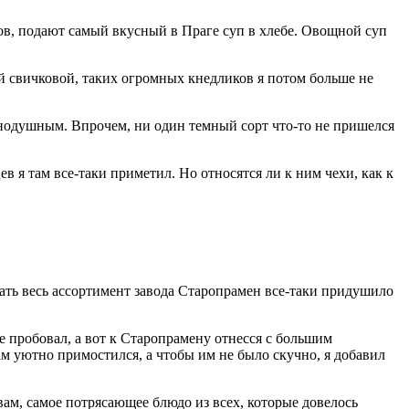
ов, подают самый вкусный в Праге суп в хлебе. Овощной суп
й свичковой, таких огромных кнедликов я потом больше не
нодушным. Впрочем, ни один темный сорт что-то не пришелся
в я там все-таки приметил. Но относятся ли к ним чехи, как к
ать весь ассортимент завода Старопрамен все-таки придушило
е пробовал, а вот к Старопрамену отнесся с большим
ам уютно примостился, а чтобы им не было скучно, я добавил
ам, самое потрясающее блюдо из всех, которые довелось