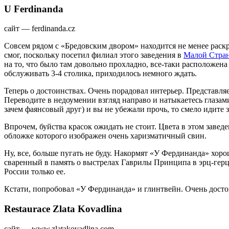
U Ferdinanda
сайт — ferdinanda.cz
Совсем рядом с «Бредовским двором» находится не менее рас
смог, поскольку посетил филиал этого заведения в
Малой Стра
на то, что было там довольно прохладно, все-таки расположен
обслуживать 3-4 столика, приходилось немного ждать.
Теперь о достоинствах. Очень порадовал интерьер. Представляе
Переводите в недоумении взгляд направо и натыкаетесь глаза
зачем фаянсовый друг) и вы не убежали прочь, то смело идите 
Впрочем, буйства красок ожидать не стоит. Цвета в этом завед
обложке которого изображен очень харизматичный свин.
Ну, все, больше пугать не буду. Накормят «У Фердинанда» хоро
сваренный в память о выстрелах Гаврилы Принципа в эрц-герцо
России только ее.
Кстати, попробовал «У Фердинанда» и глинтвейн. Очень досто
Restaurace Zlatа Kovadlina
сайт — www.zlatakovadlina.com