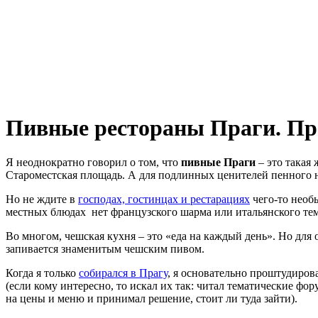
Пивные рестораны Праги. Про
Я неоднократно говорил о том, что
пивные Праги
– это такая
Староместская площадь. А для подлинных ценителей пенного н
Но не ждите в
господах, гостинцах и рестарациях
чего-то необы
местных блюдах нет французского шарма или итальянского те
Во многом, чешская кухня – это «еда на каждый день». Но для 
запивается знаменитым чешским пивом.
Когда я только
собирался в Прагу
, я основательно проштудиров
(если кому интересно, то искал их так: читал тематические фор
на цены и меню и принимал решение, стоит ли туда зайти).