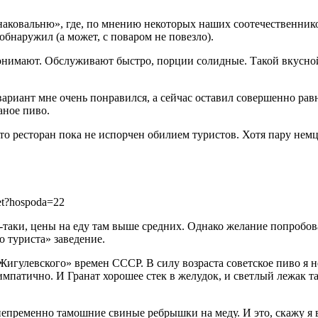
 наковальню», где, по мнению некоторых наших соотечественник
обнаружил (а может, с поваром не повезло).
 понимают. Обслуживают быстро, порции солидные. Такой вкусно
риант мне очень понравился, а сейчас оставил совершенно рав
аное пиво.
то ресторан пока не испорчен обилием туристов. Хотя пару немце
et?hospoda=22
-таки, цены на еду там выше средних. Однако желание попробов
о туриста» заведение.
Жигулевского» времен СССР. В силу возраста советское пиво я н
мпатично. И Гранат хорошее стек в желудок, и светлый лежак т
епременно тамошние свиные ребрышки на меду. И это, скажу я в