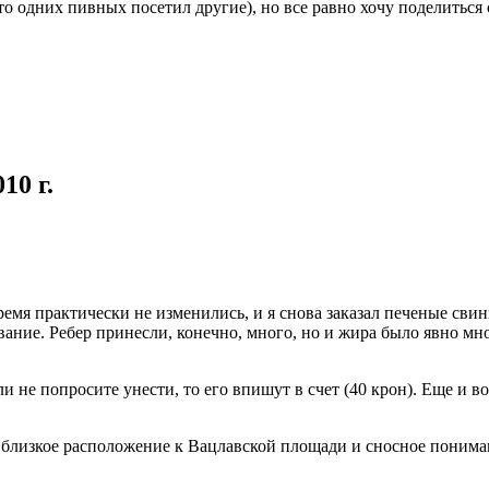
то одних пивных посетил другие), но все равно хочу поделиться
10 г.
 время практически не изменились, и я снова заказал печеные св
вание. Ребер принесли, конечно, много, но и жира было явно мно
ли не попросите унести, то его впишут в счет (40 крон). Еще и в
 близкое расположение к Вацлавской площади и сносное понима