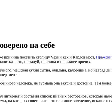
верено на себе
 же причина посетить столицу Чехии как и Карлов мост,
Пражски
апитка – это, пожалуй, причина и поважнее прочих.
чного. Чешская кухня сытна, обильна, калорийна, но навряд ли
мперамента.
обычного человека, не гурмана она вкусна и достойна. Тем более
ал интернет и составил список пивных ресторанов, которые нам
умы, на которых советовали в то или иное заведение, искал его с