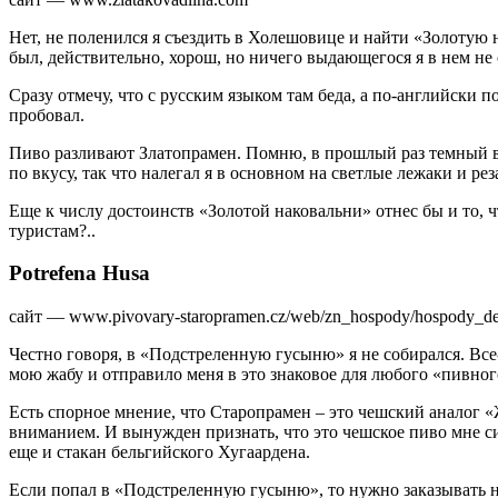
Нет, не поленился я съездить в Холешовице и найти «Золотую
был, действительно, хорош, но ничего выдающегося я в нем не 
Сразу отмечу, что с русским языком там беда, а по-английски
пробовал.
Пиво разливают Златопрамен. Помню, в прошлый раз темный ва
по вкусу, так что налегал я в основном на светлые лежаки и рез
Еще к числу достоинств «Золотой наковальни» отнес бы и то, ч
туристам?..
Potrefena Husa
сайт — www.pivovary-staropramen.cz/web/zn_hospody/hospody_d
Честно говоря, в «Подстреленную гусыню» я не собирался. Все
мою жабу и отправило меня в это знаковое для любого «пивног
Есть спорное мнение, что Старопрамен – это чешский аналог «
вниманием. И вынужден признать, что это чешское пиво мне си
еще и стакан бельгийского Хугаардена.
Если попал в «Подстреленную гусыню», то нужно заказывать н