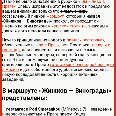
Давно не было обновлений в рубрике
«Еда и пиво в
Праге»
. Спешу исправить этот недостаток и предлагаю
вашем вниманию только что
с пылу с жару
составленный пивной
маршрут
, который я назвал
«Жижков — Винограды»
, поскольку проходит он
именно по этим районам
чешской столицы
, знаковым
для каждого ценителя пенного напитка.
Ничего принципиально нового в
пивных ресторанах
,
обозначенных на
карте Праги
, нет. Почти все
господы и
гостинцы
давно известны и включены в самые
разнообразные маршруты, не первый год гуляющие по
сети. Я ни в коем случае не претендую на
оригинальность. Просто
готовлюсь к очередной поездке
в Чехию
и для собственного удобства скомпоновал в
некую последовательность 6 хороших питейных
заведений.
В маршруте «Жижков — Винограды»
представлены:
—
restaurace Pod Smetankou
(M?nesova 7) – заведение
интересно нечастым в Праге пивом Кацов,