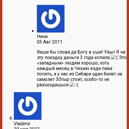
Нина
05 Авг 2011
Ваши бы слова да Богу в уши! Увы! Я на
эту поездку деньги 3 года копила
Это
«западным» людям хорошо, хоть
каждый месяц в Чехию езди пива
попить, а у нас из Сибири один билет на
самолет 30тыр стоит, особо-то не
разъездишься
Vladimir