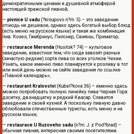
демократичными ценами и душевной атмоферой
настоящей пражской пивной;
—
pivnice U sadu
(?kroupovo n?m. 5) – это заведение
отнюдь не дешевое, однако здесь богатый выбор блюд
(есть меню на русском языке) и такая же комбинация
пив: Козел, Гамбринус, Пилснер, Свияны, Приматор;
—
restaurace Merenda
(Husitsk? 74) – культовое
заведение, известное тем, что сюда завозят разные
(зачастую редкие) сорта пива со всех уголков Чехии.
Узнать, какое именно пиво планируется к розливу в тот
или иной день можно на сайте заведения по ссылке
«Пивной календарь»;
—
restaurant Kralovstvi
(Kubel?kova 36) – именно здесь
можно попробовать полную линейку пива Черная Гора:
дэситку, двэнадцатку и редкий Квасар. Славится
заведение и своей кухней. А поскольку пивную давно
облюбовали отечественные туристы, есть меню и на
русском языке;
—
restaurace U Ruzoveho sadu
(n?m. J. z Pod?brad) –
обычная пивная, интересная своими посетителями.