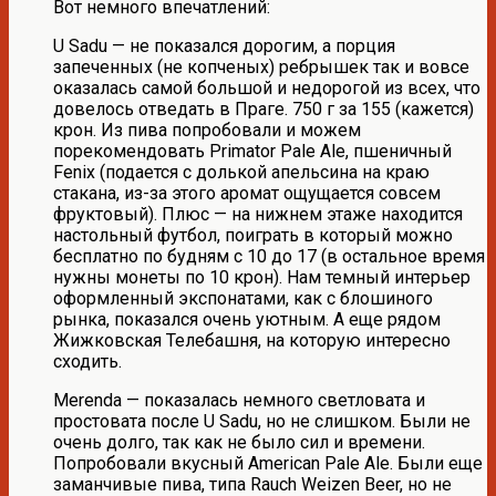
Вот немного впечатлений:
U Sadu — не показался дорогим, а порция
запеченных (не копченых) ребрышек так и вовсе
оказалась самой большой и недорогой из всех, что
довелось отведать в Праге. 750 г за 155 (кажется)
крон. Из пива попробовали и можем
порекомендовать Primator Pale Ale, пшеничный
Fenix (подается с долькой апельсина на краю
стакана, из-за этого аромат ощущается совсем
фруктовый). Плюс — на нижнем этаже находится
настольный футбол, поиграть в который можно
бесплатно по будням с 10 до 17 (в остальное время
нужны монеты по 10 крон). Нам темный интерьер
оформленный экспонатами, как с блошиного
рынка, показался очень уютным. А еще рядом
Жижковская Телебашня, на которую интересно
сходить.
Merenda — показалась немного светловата и
простовата после U Sadu, но не слишком. Были не
очень долго, так как не было сил и времени.
Попробовали вкусный American Pale Ale. Были еще
заманчивые пива, типа Rauch Weizen Beer, но не