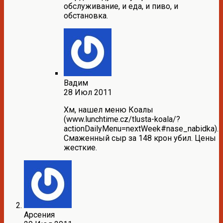
обслуживание, и еда, и пиво, и
обстановка.
Вадим
28 Июл 2011
Хм, нашел меню Коалы
(www.lunchtime.cz/tlusta-koala/?
actionDailyMenu=nextWeek#nase_nabidka).
Смаженный сыр за 148 крон убил. Цены
жесткие.
Арсения