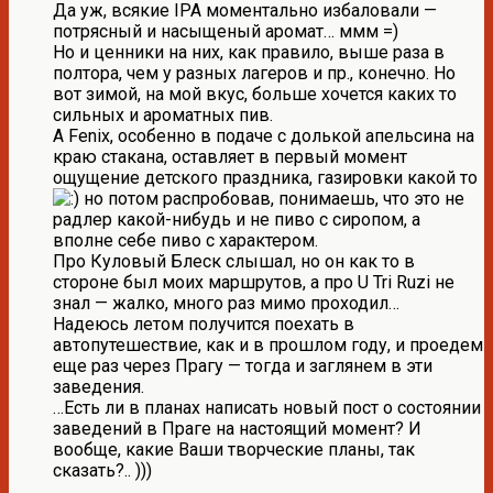
Да уж, всякие IPA моментально избаловали —
потрясный и насыщеный аромат… ммм =)
Но и ценники на них, как правило, выше раза в
полтора, чем у разных лагеров и пр., конечно. Но
вот зимой, на мой вкус, больше хочется каких то
сильных и ароматных пив.
А Fenix, особенно в подаче с долькой апельсина на
краю стакана, оставляет в первый момент
ощущение детского праздника, газировки какой то
но потом распробовав, понимаешь, что это не
радлер какой-нибудь и не пиво с сиропом, а
вполне себе пиво с характером.
Про Куловый Блеск слышал, но он как то в
стороне был моих маршрутов, а про U Tri Ruzi не
знал — жалко, много раз мимо проходил…
Надеюсь летом получится поехать в
автопутешествие, как и в прошлом году, и проедем
еще раз через Прагу — тогда и заглянем в эти
заведения.
…Есть ли в планах написать новый пост о состоянии
заведений в Праге на настоящий момент? И
вообще, какие Ваши творческие планы, так
сказать?.. )))