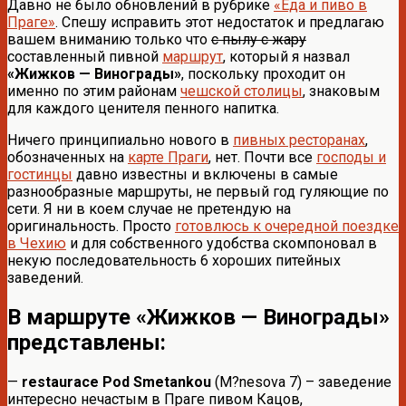
Давно не было обновлений в рубрике
«Еда и пиво в
Праге»
. Спешу исправить этот недостаток и предлагаю
вашем вниманию только что
с пылу с жару
составленный пивной
маршрут
, который я назвал
«Жижков — Винограды»
, поскольку проходит он
именно по этим районам
чешской столицы
, знаковым
для каждого ценителя пенного напитка.
Ничего принципиально нового в
пивных ресторанах
,
обозначенных на
карте Праги
, нет. Почти все
господы и
гостинцы
давно известны и включены в самые
разнообразные маршруты, не первый год гуляющие по
сети. Я ни в коем случае не претендую на
оригинальность. Просто
готовлюсь к очередной поездке
в Чехию
и для собственного удобства скомпоновал в
некую последовательность 6 хороших питейных
заведений.
В маршруте «Жижков — Винограды»
представлены:
—
restaurace Pod Smetankou
(M?nesova 7) – заведение
интересно нечастым в Праге пивом Кацов,