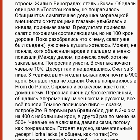
втроем. Жили в Виноградах, отель «Susa». Обедали
один раз в «Толстой коале», не понравилось.
Официантка, симпатичная девушка моравацкой
внешности с хитрющими глазами, улыбалась и
кивала, принимая заказ. В результате принесла
салат с похожими составляющими, но на 100 крон
дороже. Пока разобрались что к чему, салат уже
был съеден:), уж очень кушать хотелось. Может, не
поняла, хотя объяснили вроде и пальцем в меню
показали:)Между делом, принесла хлеб, хотя не
заказывали. Попросили унести. В счет включают
чаевые 10%. Десерт так и не дождались. Счет за 3
пива, 3 «свичковых» и салат вывалился почти в 900
крон. Больше туда не ходили. Очень понравилось в
Hrom do Police. Скромно и со вкусом, как-то по-
домашнему. Персонал очень доброжелательный,
общались вперемешку на чешском и русском, все
всё поняли. Темное поличское пиво — сказка,
попробуйте. В первый раз брали обед дня в 3-х экз.
на 400 с небольшим крон, в другой раз по меню на
500+. Чаевые не включали, давали сами, потому
как понравилось. Готовят вкусно, замечательный
десерт Horka lacka (в общем, как-то так:)Это