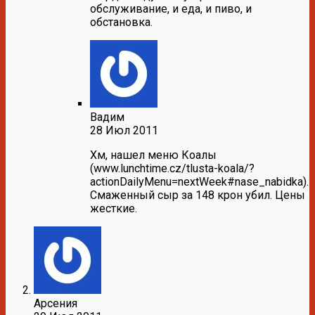
обслуживание, и еда, и пиво, и
обстановка.
Вадим
28 Июл 2011
Хм, нашел меню Коалы
(www.lunchtime.cz/tlusta-koala/?
actionDailyMenu=nextWeek#nase_nabidka).
Смаженный сыр за 148 крон убил. Цены
жесткие.
Арсения