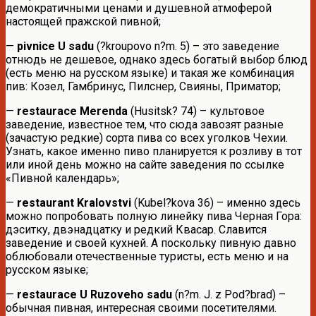
демократичными ценами и душевной атмоферой
настоящей пражской пивной;
—
pivnice U sadu
(?kroupovo n?m. 5) – это заведение
отнюдь не дешевое, однако здесь богатый выбор блюд
(есть меню на русском языке) и такая же комбинация
пив: Козел, Гамбринус, Пилснер, Свияны, Приматор;
—
restaurace Merenda
(Husitsk? 74) – культовое
заведение, известное тем, что сюда завозят разные
(зачастую редкие) сорта пива со всех уголков Чехии.
Узнать, какое именно пиво планируется к розливу в тот
или иной день можно на сайте заведения по ссылке
«Пивной календарь»;
—
restaurant Kralovstvi
(Kubel?kova 36) – именно здесь
можно попробовать полную линейку пива Черная Гора:
дэситку, двэнадцатку и редкий Квасар. Славится
заведение и своей кухней. А поскольку пивную давно
облюбовали отечественные туристы, есть меню и на
русском языке;
—
restaurace U Ruzoveho sadu
(n?m. J. z Pod?brad) –
обычная пивная, интересная своими посетителями.