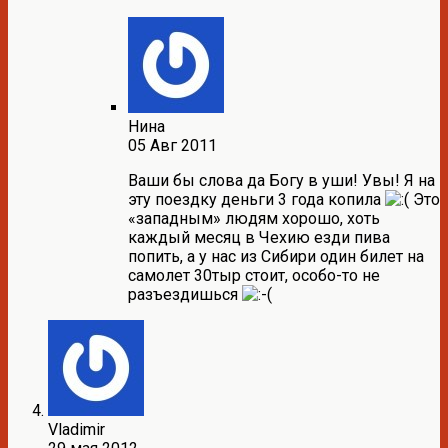
Нина
05 Авг 2011
Ваши бы слова да Богу в уши! Увы! Я на
эту поездку деньги 3 года копила
Это
«западным» людям хорошо, хоть
каждый месяц в Чехию езди пива
попить, а у нас из Сибири один билет на
самолет 30тыр стоит, особо-то не
разъездишься
Vladimir