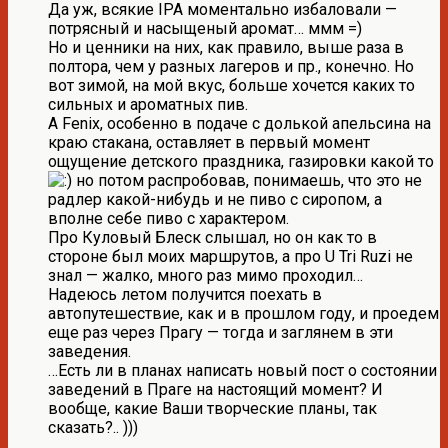
Да уж, всякие IPA моментально избаловали —
потрясный и насыщеный аромат… ммм =)
Но и ценники на них, как правило, выше раза в
полтора, чем у разных лагеров и пр., конечно. Но
вот зимой, на мой вкус, больше хочется каких то
сильных и ароматных пив.
А Fenix, особенно в подаче с долькой апельсина на
краю стакана, оставляет в первый момент
ощущение детского праздника, газировки какой то
но потом распробовав, понимаешь, что это не
радлер какой-нибудь и не пиво с сиропом, а
вполне себе пиво с характером.
Про Куловый Блеск слышал, но он как то в
стороне был моих маршрутов, а про U Tri Ruzi не
знал — жалко, много раз мимо проходил…
Надеюсь летом получится поехать в
автопутешествие, как и в прошлом году, и проедем
еще раз через Прагу — тогда и заглянем в эти
заведения.
…Есть ли в планах написать новый пост о состоянии
заведений в Праге на настоящий момент? И
вообще, какие Ваши творческие планы, так
сказать?.. )))