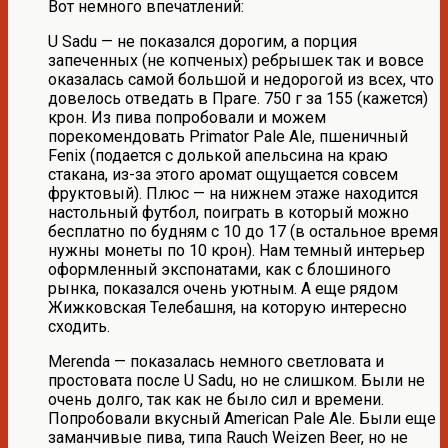
Вот немного впечатлений:
U Sadu — не показался дорогим, а порция
запеченных (не копченых) ребрышек так и вовсе
оказалась самой большой и недорогой из всех, что
довелось отведать в Праге. 750 г за 155 (кажется)
крон. Из пива попробовали и можем
порекомендовать Primator Pale Ale, пшеничный
Fenix (подается с долькой апельсина на краю
стакана, из-за этого аромат ощущается совсем
фруктовый). Плюс — на нижнем этаже находится
настольный футбол, поиграть в который можно
бесплатно по будням с 10 до 17 (в остальное время
нужны монеты по 10 крон). Нам темный интерьер
оформленный экспонатами, как с блошиного
рынка, показался очень уютным. А еще рядом
Жижковская Телебашня, на которую интересно
сходить.
Merenda — показалась немного светловата и
простовата после U Sadu, но не слишком. Были не
очень долго, так как не было сил и времени.
Попробовали вкусный American Pale Ale. Были еще
заманчивые пива, типа Rauch Weizen Beer, но не