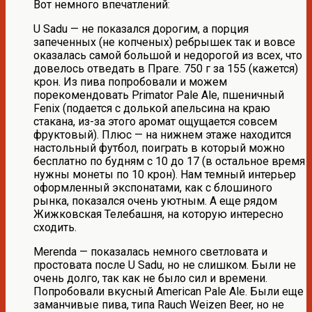
Вот немного впечатлений:
U Sadu — не показался дорогим, а порция
запеченных (не копченых) ребрышек так и вовсе
оказалась самой большой и недорогой из всех, что
довелось отведать в Праге. 750 г за 155 (кажется)
крон. Из пива попробовали и можем
порекомендовать Primator Pale Ale, пшеничный
Fenix (подается с долькой апельсина на краю
стакана, из-за этого аромат ощущается совсем
фруктовый). Плюс — на нижнем этаже находится
настольный футбол, поиграть в который можно
бесплатно по будням с 10 до 17 (в остальное время
нужны монеты по 10 крон). Нам темный интерьер
оформленный экспонатами, как с блошиного
рынка, показался очень уютным. А еще рядом
Жижковская Телебашня, на которую интересно
сходить.
Merenda — показалась немного светловата и
простовата после U Sadu, но не слишком. Были не
очень долго, так как не было сил и времени.
Попробовали вкусный American Pale Ale. Были еще
заманчивые пива, типа Rauch Weizen Beer, но не