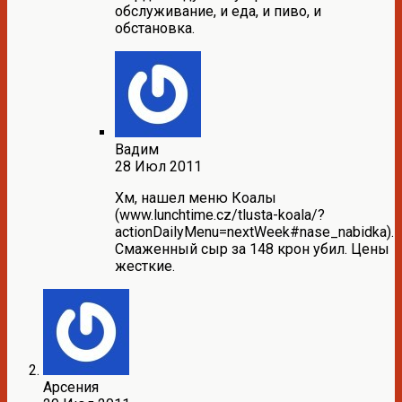
обслуживание, и еда, и пиво, и
обстановка.
Вадим
28 Июл 2011
Хм, нашел меню Коалы
(www.lunchtime.cz/tlusta-koala/?
actionDailyMenu=nextWeek#nase_nabidka).
Смаженный сыр за 148 крон убил. Цены
жесткие.
Арсения