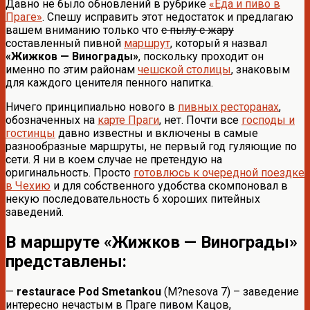
Давно не было обновлений в рубрике
«Еда и пиво в
Праге»
. Спешу исправить этот недостаток и предлагаю
вашем вниманию только что
с пылу с жару
составленный пивной
маршрут
, который я назвал
«Жижков — Винограды»
, поскольку проходит он
именно по этим районам
чешской столицы
, знаковым
для каждого ценителя пенного напитка.
Ничего принципиально нового в
пивных ресторанах
,
обозначенных на
карте Праги
, нет. Почти все
господы и
гостинцы
давно известны и включены в самые
разнообразные маршруты, не первый год гуляющие по
сети. Я ни в коем случае не претендую на
оригинальность. Просто
готовлюсь к очередной поездке
в Чехию
и для собственного удобства скомпоновал в
некую последовательность 6 хороших питейных
заведений.
В маршруте «Жижков — Винограды»
представлены:
—
restaurace Pod Smetankou
(M?nesova 7) – заведение
интересно нечастым в Праге пивом Кацов,