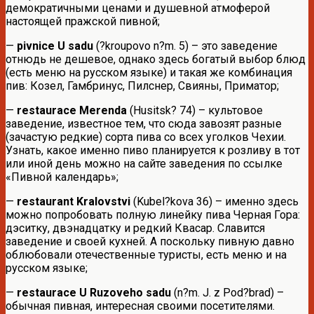
демократичными ценами и душевной атмоферой
настоящей пражской пивной;
—
pivnice U sadu
(?kroupovo n?m. 5) – это заведение
отнюдь не дешевое, однако здесь богатый выбор блюд
(есть меню на русском языке) и такая же комбинация
пив: Козел, Гамбринус, Пилснер, Свияны, Приматор;
—
restaurace Merenda
(Husitsk? 74) – культовое
заведение, известное тем, что сюда завозят разные
(зачастую редкие) сорта пива со всех уголков Чехии.
Узнать, какое именно пиво планируется к розливу в тот
или иной день можно на сайте заведения по ссылке
«Пивной календарь»;
—
restaurant Kralovstvi
(Kubel?kova 36) – именно здесь
можно попробовать полную линейку пива Черная Гора:
дэситку, двэнадцатку и редкий Квасар. Славится
заведение и своей кухней. А поскольку пивную давно
облюбовали отечественные туристы, есть меню и на
русском языке;
—
restaurace U Ruzoveho sadu
(n?m. J. z Pod?brad) –
обычная пивная, интересная своими посетителями.