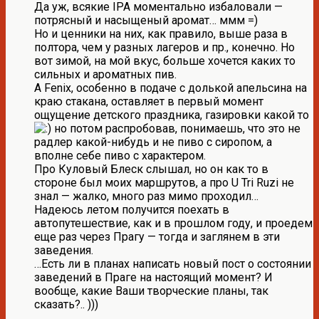
Да уж, всякие IPA моментально избаловали —
потрясный и насыщеный аромат… ммм =)
Но и ценники на них, как правило, выше раза в
полтора, чем у разных лагеров и пр., конечно. Но
вот зимой, на мой вкус, больше хочется каких то
сильных и ароматных пив.
А Fenix, особенно в подаче с долькой апельсина на
краю стакана, оставляет в первый момент
ощущение детского праздника, газировки какой то
но потом распробовав, понимаешь, что это не
радлер какой-нибудь и не пиво с сиропом, а
вполне себе пиво с характером.
Про Куловый Блеск слышал, но он как то в
стороне был моих маршрутов, а про U Tri Ruzi не
знал — жалко, много раз мимо проходил…
Надеюсь летом получится поехать в
автопутешествие, как и в прошлом году, и проедем
еще раз через Прагу — тогда и заглянем в эти
заведения.
…Есть ли в планах написать новый пост о состоянии
заведений в Праге на настоящий момент? И
вообще, какие Ваши творческие планы, так
сказать?.. )))