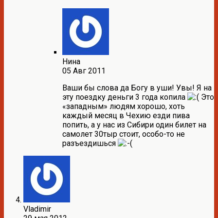
Нина
05 Авг 2011
Ваши бы слова да Богу в уши! Увы! Я на
эту поездку деньги 3 года копила
Это
«западным» людям хорошо, хоть
каждый месяц в Чехию езди пива
попить, а у нас из Сибири один билет на
самолет 30тыр стоит, особо-то не
разъездишься
Vladimir