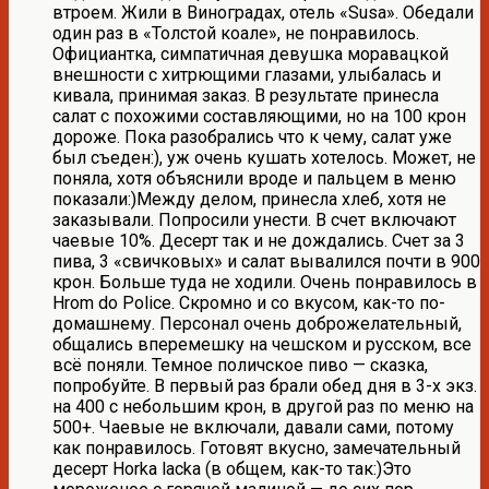
втроем. Жили в Виноградах, отель «Susa». Обедали
один раз в «Толстой коале», не понравилось.
Официантка, симпатичная девушка моравацкой
внешности с хитрющими глазами, улыбалась и
кивала, принимая заказ. В результате принесла
салат с похожими составляющими, но на 100 крон
дороже. Пока разобрались что к чему, салат уже
был съеден:), уж очень кушать хотелось. Может, не
поняла, хотя объяснили вроде и пальцем в меню
показали:)Между делом, принесла хлеб, хотя не
заказывали. Попросили унести. В счет включают
чаевые 10%. Десерт так и не дождались. Счет за 3
пива, 3 «свичковых» и салат вывалился почти в 900
крон. Больше туда не ходили. Очень понравилось в
Hrom do Police. Скромно и со вкусом, как-то по-
домашнему. Персонал очень доброжелательный,
общались вперемешку на чешском и русском, все
всё поняли. Темное поличское пиво — сказка,
попробуйте. В первый раз брали обед дня в 3-х экз.
на 400 с небольшим крон, в другой раз по меню на
500+. Чаевые не включали, давали сами, потому
как понравилось. Готовят вкусно, замечательный
десерт Horka lacka (в общем, как-то так:)Это