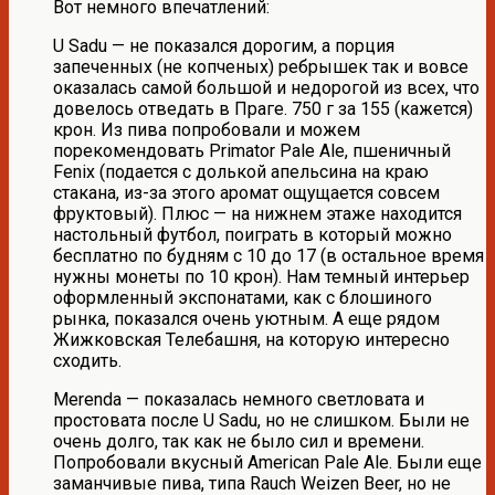
Вот немного впечатлений:
U Sadu — не показался дорогим, а порция
запеченных (не копченых) ребрышек так и вовсе
оказалась самой большой и недорогой из всех, что
довелось отведать в Праге. 750 г за 155 (кажется)
крон. Из пива попробовали и можем
порекомендовать Primator Pale Ale, пшеничный
Fenix (подается с долькой апельсина на краю
стакана, из-за этого аромат ощущается совсем
фруктовый). Плюс — на нижнем этаже находится
настольный футбол, поиграть в который можно
бесплатно по будням с 10 до 17 (в остальное время
нужны монеты по 10 крон). Нам темный интерьер
оформленный экспонатами, как с блошиного
рынка, показался очень уютным. А еще рядом
Жижковская Телебашня, на которую интересно
сходить.
Merenda — показалась немного светловата и
простовата после U Sadu, но не слишком. Были не
очень долго, так как не было сил и времени.
Попробовали вкусный American Pale Ale. Были еще
заманчивые пива, типа Rauch Weizen Beer, но не