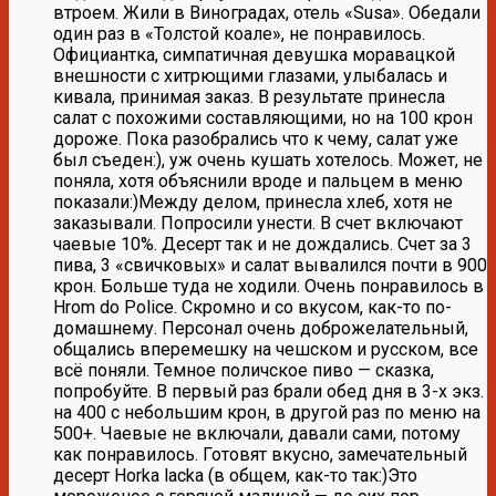
втроем. Жили в Виноградах, отель «Susa». Обедали
один раз в «Толстой коале», не понравилось.
Официантка, симпатичная девушка моравацкой
внешности с хитрющими глазами, улыбалась и
кивала, принимая заказ. В результате принесла
салат с похожими составляющими, но на 100 крон
дороже. Пока разобрались что к чему, салат уже
был съеден:), уж очень кушать хотелось. Может, не
поняла, хотя объяснили вроде и пальцем в меню
показали:)Между делом, принесла хлеб, хотя не
заказывали. Попросили унести. В счет включают
чаевые 10%. Десерт так и не дождались. Счет за 3
пива, 3 «свичковых» и салат вывалился почти в 900
крон. Больше туда не ходили. Очень понравилось в
Hrom do Police. Скромно и со вкусом, как-то по-
домашнему. Персонал очень доброжелательный,
общались вперемешку на чешском и русском, все
всё поняли. Темное поличское пиво — сказка,
попробуйте. В первый раз брали обед дня в 3-х экз.
на 400 с небольшим крон, в другой раз по меню на
500+. Чаевые не включали, давали сами, потому
как понравилось. Готовят вкусно, замечательный
десерт Horka lacka (в общем, как-то так:)Это