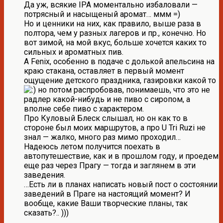
Да уж, всякие IPA моментально избаловали —
потрясный и насыщеный аромат… ммм =)
Но и ценники на них, как правило, выше раза в
полтора, чем у разных лагеров и пр., конечно. Но
вот зимой, на мой вкус, больше хочется каких то
сильных и ароматных пив.
А Fenix, особенно в подаче с долькой апельсина на
краю стакана, оставляет в первый момент
ощущение детского праздника, газировки какой то
но потом распробовав, понимаешь, что это не
радлер какой-нибудь и не пиво с сиропом, а
вполне себе пиво с характером.
Про Куловый Блеск слышал, но он как то в
стороне был моих маршрутов, а про U Tri Ruzi не
знал — жалко, много раз мимо проходил…
Надеюсь летом получится поехать в
автопутешествие, как и в прошлом году, и проедем
еще раз через Прагу — тогда и заглянем в эти
заведения.
…Есть ли в планах написать новый пост о состоянии
заведений в Праге на настоящий момент? И
вообще, какие Ваши творческие планы, так
сказать?.. )))