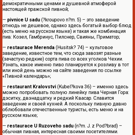
демократичными ценами и душевной атмоферой
настоящей пражской пивной;
—
pivnice U sadu
(?kroupovo n?m. 5) – это заведение
отнюдь не дешевое, однако здесь богатый выбор блюд
(есть меню на русском языке) и такая же комбинация
пив: Козел, Гамбринус, Пилснер, Свияны, Приматор;
—
restaurace Merenda
(Husitsk? 74) – культовое
заведение, известное тем, что сюда завозят разные
(зачастую редкие) сорта пива со всех уголков Чехии.
Узнать, какое именно пиво планируется к розливу в тот
или иной день можно на сайте заведения по ссылке
«Пивной календарь»;
—
restaurant Kralovstvi
(Kubel?kova 36) – именно здесь
можно попробовать полную линейку пива Черная Гора:
дэситку, двэнадцатку и редкий Квасар. Славится
заведение и своей кухней. А поскольку пивную давно
облюбовали отечественные туристы, есть меню и на
русском языке;
—
restaurace U Ruzoveho sadu
(n?m. J. z Pod?brad) –
обычная пивная, интересная своими посетителями.