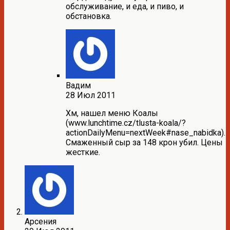
обслуживание, и еда, и пиво, и
обстановка.
Вадим
28 Июл 2011
Хм, нашел меню Коалы
(www.lunchtime.cz/tlusta-koala/?
actionDailyMenu=nextWeek#nase_nabidka).
Смаженный сыр за 148 крон убил. Цены
жесткие.
Арсения