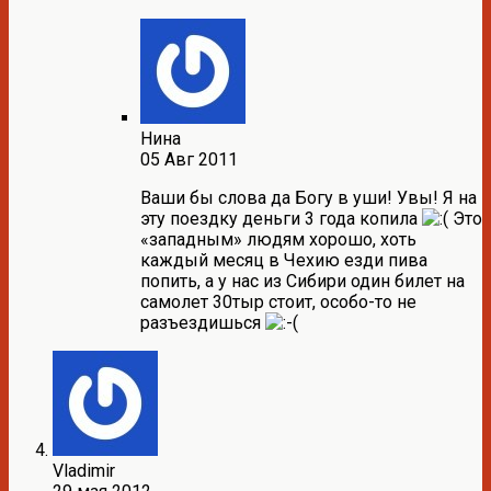
Нина
05 Авг 2011
Ваши бы слова да Богу в уши! Увы! Я на
эту поездку деньги 3 года копила
Это
«западным» людям хорошо, хоть
каждый месяц в Чехию езди пива
попить, а у нас из Сибири один билет на
самолет 30тыр стоит, особо-то не
разъездишься
Vladimir