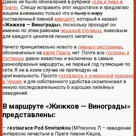
Давно не было обновлений в рубрике
«Еда и пиво в
Праге»
. Спешу исправить этот недостаток и предлагаю
вашем вниманию только что
с пылу с жару
составленный пивной
маршрут
, который я назвал
«Жижков — Винограды»
, поскольку проходит он
именно по этим районам
чешской столицы
, знаковым
для каждого ценителя пенного напитка.
Ничего принципиально нового в
пивных ресторанах
,
обозначенных на
карте Праги
, нет. Почти все
господы и
гостинцы
давно известны и включены в самые
разнообразные маршруты, не первый год гуляющие по
сети. Я ни в коем случае не претендую на
оригинальность. Просто
готовлюсь к очередной поездке
в Чехию
и для собственного удобства скомпоновал в
некую последовательность 6 хороших питейных
заведений.
В маршруте «Жижков — Винограды»
представлены:
—
restaurace Pod Smetankou
(M?nesova 7) – заведение
интересно нечастым в Праге пивом Кацов,