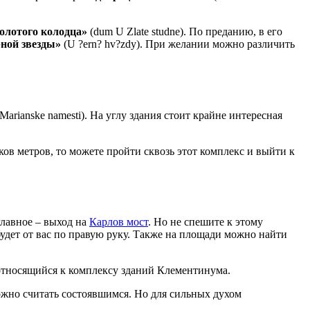
олотого колодца»
(dum U Zlate studne). По преданию, в его
рной звезды»
(U ?ern? hv?zdy). При желании можно различить
arianske namesti). На углу здания стоит крайне интересная
тков метров, то можете пройти сквозь этот комплекс и выйти к
лавное – выход на
Карлов мост
. Но не спешите к этому
ый будет от вас по правую руку. Также на площади можно найти
же относящийся к комплексу зданий Клементинума.
ожно считать состоявшимся. Но для сильных духом