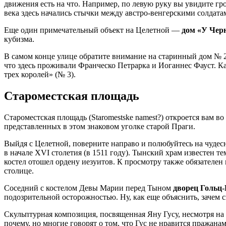
движения есть на что. Например, по левую руку вы увидите гр
века здесь начались стычки между австро-венгерскими солда
Еще один примечательный объект на Целетной —
дом «У Чер
кубизма.
В самом конце улице обратите внимание на старинный дом № 2
что здесь проживали Франческо Петрарка и Иоганнес Фауст. Ка
трех королей» (№ 3).
Староместская площадь
Староместская площадь (Staromestske namest?) откроется вам во
представленных в этом знаковом уголке старой Праги.
Выйдя с Целетной, поверните направо и полюбуйтесь на чуде
в начале XVI столетия (в 1511 году). Тынский храм известен те
костел отошел ордену иезуитов. К просмотру также обязателе
столице.
Соседний с костелом Девы Марии перед Тыном
дворец Гольц
подозрительной осторожностью. Ну, как еще объяснить, зачем ск
Скульптурная композиция, посвященная Яну Гусу, несмотря н
почему, но многие говорят о том, что Гус не нравится пражана