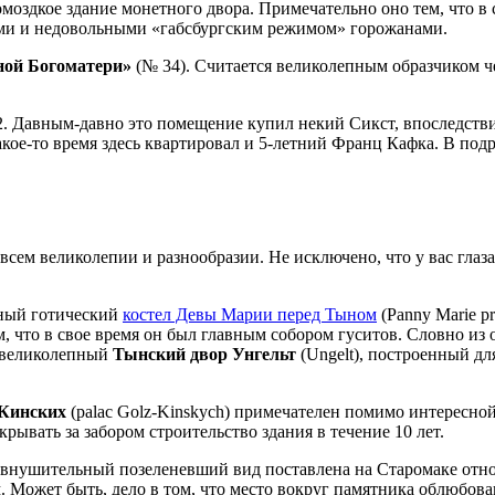
омоздкое здание монетного двора. Примечательно оно тем, что в
тами и недовольными «габсбургским режимом» горожанами.
ной Богоматери»
(№ 34). Считается великолепным образчиком 
. Давным-давно это помещение купил некий Сикст, впоследствии
кое-то время здесь квартировал и 5-летний Франц Кафка. В подр
 всем великолепии и разнообразии. Не исключено, что у вас глаз
сный готический
костел Девы Марии перед Тыном
(Panny Marie p
м, что в свое время он был главным собором гуситов. Словно из 
н великолепный
Тынский двор Унгельт
(Ungelt), построенный д
-Кинских
(palac Golz-Kinskych) примечателен помимо интересной 
рывать за забором строительство здания в течение 10 лет.
а внушительный позеленевший вид поставлена на Старомаке отно
м. Может быть, дело в том, что место вокруг памятника облюбов