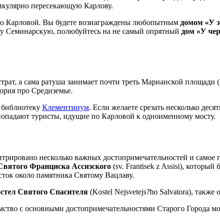
дикулярно пересекающую Карлову.
 по Карловой. Вы будете вознаграждены любопытным
домом «У з
чку Семинарскую, полюбуйтесь на не самый опрятный
дом «У че
трат, а сама ратуша занимает почти треть Марианской площади (M
ория про Средиземье.
ю библиотеку
Клементинум
. Если желаете срезать несколько деся
 попадают туристы, идущие по Карловой к одноименному мосту.
нтрировано несколько важных достопримечательностей и самое г
Святого Франциска Ассизского
(sv. Frantisek z Assisi), котор
сток около памятника Святому Вацлаву.
остел Святого Спасителя
(Kostel Nejsvetejs?ho Salvatora), так
омство с основными достопримечательностями Старого Города м