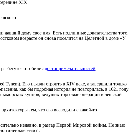
 середине XIX
чешского
 давший дому свое имя. Есть подлинные доказательства того,
остковом возрасте он снова поселится на Целетной в доме «У
а разбегутся от обилия
достопримечательностей
,
red Tynem). Его начали строить в XIV веке, а завершили только
опасения, как бы подобная история не повторилась, в 1621 году
ля заморских купцов, ведущих торговые операции в чешской
архитектуры тем, что его возводили с какой-то
сительно недавно, в разгар Первой Мировой войны. Не знаю
ано тинейджерами?..