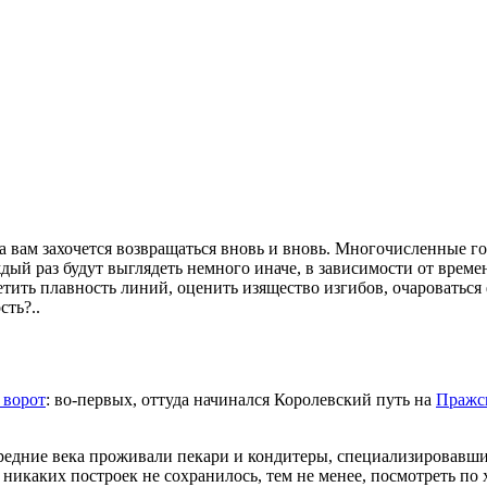
а вам захочется возвращаться вновь и вновь. Многочисленные г
ый раз будут выглядеть немного иначе, в зависимости от време
тить плавность линий, оценить изящество изгибов, очароваться
сть?..
 ворот
: во-первых, оттуда начинался Королевский путь на
Пражс
 средние века проживали пекари и кондитеры, специализировавши
никаких построек не сохранилось, тем не менее, посмотреть по 