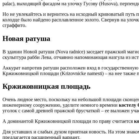
palac), выходящий фасадом на улочку Гусову (Husova), перпен
Но не увлекайтесь и вернитесь на исходный кривоватый путь
колодце было найдено расплавленное золото. Свернув на уло
сграффито.
Новая ратуша
В здании Новой ратуши (Nova radnice) заседает пражский магис
скульптура рабби Лева, отчаянно напоминающая назгула из ист
Аккурат напротив ратуши расположен вход в государственну
Кржижовницкой площади (Krizovnicke namesti) – на нее также
Кржижовницкая площадь
Очень людное место, поскольку на небольшой площади сконце
инженерному сооружению, уделите немного времени
костелу 
уголок с самой древней пражской брусчаткой – ее выложен уча
А доминантой Кржижовницкой площади по праву считается
к
Для уставших и слабых духом приятная новость. На этом знак
предлагается расширенный вариант.