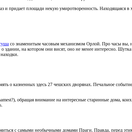
 глаз и придает площади некую умиротворенность. Находящаяся в 
туша
со знаменитым часовым механизмом Орлой. Про часы вы, н
 о здании, на котором они висят, оно не менее интересно. Шутк
 находки.
ять о казненных здесь 27 чешских дворянах. Печальное событие
amest?), обращая внимание на интересные старинные дома, коих
о.
омиться с самыми необычными домами Праги. Правда, перед эти