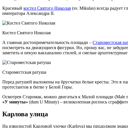
Красивый
костел Святого Николая
(sv. Mikulas) всегда радует
императора Александра II.
Костел Святого Николая
А главная достопримечательность площади –
Староместская ра
посмотреть на движущиеся фигурки. Но, прошу вас, не забудьте
заметить и некую вакханалию стилей, и смелые архитектурные
Староместская ратуша
Перед ратушей выложены на брусчатки белые кресты. Это в пам
протестантов в битве у Белой Горы.
Осмотрев Старомак, можно двигаться к Малой площади (Male n
«У минуты»
(dum U Minuty) – великолепная роспись сграффит
Карлова улица
На извилистой Карловой улочке (Karlova) мы продолжим знак