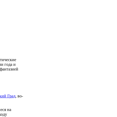
отические
ни года и
 фантазией
кий Град
, во-
еся на
ходу