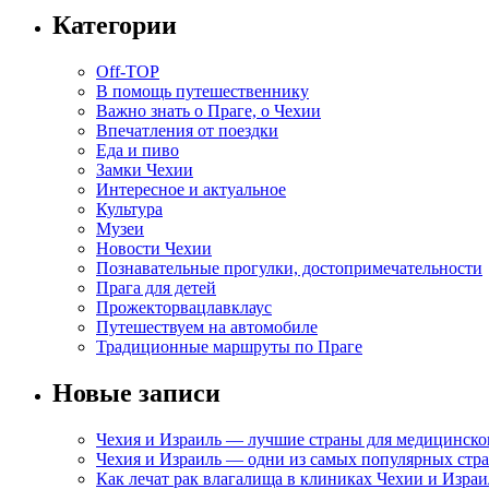
Категории
Off-TOP
В помощь путешественнику
Важно знать о Праге, о Чехии
Впечатления от поездки
Еда и пиво
Замки Чехии
Интересное и актуальное
Культура
Музеи
Новости Чехии
Познавательные прогулки, достопримечательности
Прага для детей
Прожекторвацлавклаус
Путешествуем на автомобиле
Традиционные маршруты по Праге
Новые записи
Чехия и Израиль — лучшие страны для медицинско
Чехия и Израиль — одни из самых популярных стра
Как лечат рак влагалища в клиниках Чехии и Израи