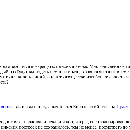
а вам захочется возвращаться вновь и вновь. Многочисленные г
ый раз будут выглядеть немного иначе, в зависимости от време
тить плавность линий, оценить изящество изгибов, очароваться
сть?..
 ворот
: во-первых, оттуда начинался Королевский путь на
Пражс
 средние века проживали пекари и кондитеры, специализировавши
никаких построек не сохранилось, тем не менее, посмотреть по 