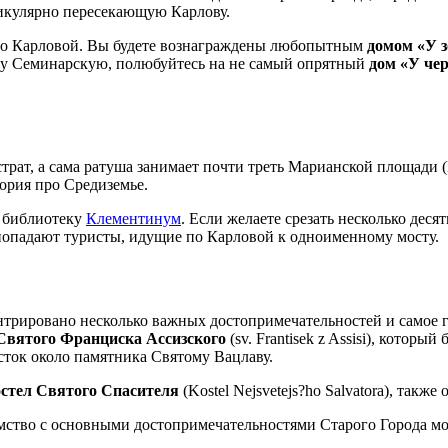
дикулярно пересекающую Карлову.
 по Карловой. Вы будете вознаграждены любопытным
домом «У з
чку Семинарскую, полюбуйтесь на не самый опрятный
дом «У че
трат, а сама ратуша занимает почти треть Марианской площади (M
ория про Средиземье.
ю библиотеку
Клементинум
. Если желаете срезать несколько деся
 попадают туристы, идущие по Карловой к одноименному мосту.
нтрировано несколько важных достопримечательностей и самое г
Святого Франциска Ассизского
(sv. Frantisek z Assisi), котор
сток около памятника Святому Вацлаву.
остел Святого Спасителя
(Kostel Nejsvetejs?ho Salvatora), так
омство с основными достопримечательностями Старого Города м