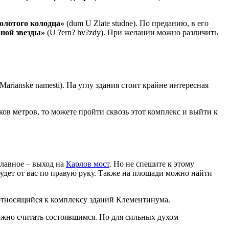
олотого колодца»
(dum U Zlate studne). По преданию, в его
рной звезды»
(U ?ern? hv?zdy). При желании можно различить
arianske namesti). На углу здания стоит крайне интересная
тков метров, то можете пройти сквозь этот комплекс и выйти к
лавное – выход на
Карлов мост
. Но не спешите к этому
ый будет от вас по правую руку. Также на площади можно найти
же относящийся к комплексу зданий Клементинума.
ожно считать состоявшимся. Но для сильных духом