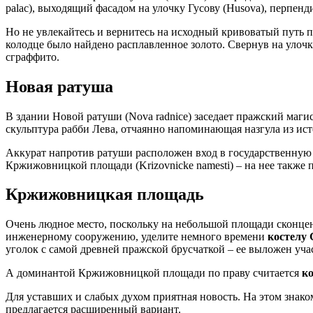
palac), выходящий фасадом на улочку Гусову (Husova), перпен
Но не увлекайтесь и вернитесь на исходный кривоватый путь
колодце было найдено расплавленное золото. Свернув на уло
сграффито.
Новая ратуша
В здании Новой ратуши (Nova radnice) заседает пражский магис
скульптура рабби Лева, отчаянно напоминающая назгула из ист
Аккурат напротив ратуши расположен вход в государственну
Кржижовницкой площади (Krizovnicke namesti) – на нее также
Кржижовницкая площадь
Очень людное место, поскольку на небольшой площади сконце
инженерному сооружению, уделите немного времени
костелу 
уголок с самой древней пражской брусчаткой – ее выложен уча
А доминантой Кржижовницкой площади по праву считается
к
Для уставших и слабых духом приятная новость. На этом знак
предлагается расширенный вариант.