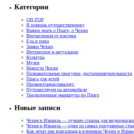
Категории
Off-TOP
В помощь путешественнику
Важно знать о Праге, о Чехии
Впечатления от поездки
Еда и пиво
Замки Чехии
Интересное и актуальное
Культура
Музеи
Новости Чехии
Познавательные прогулки, достопримечательности
Прага для детей
Прожекторвацлавклаус
Путешествуем на автомобиле
Традиционные маршруты по Праге
Новые записи
Чехия и Израиль — лучшие страны для медицинско
Чехия и Израиль — одни из самых популярных стра
Как лечат рак влагалища в клиниках Чехии и Израи