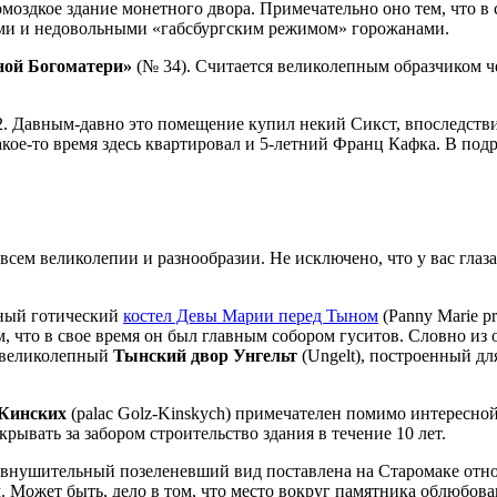
омоздкое здание монетного двора. Примечательно оно тем, что в
тами и недовольными «габсбургским режимом» горожанами.
ной Богоматери»
(№ 34). Считается великолепным образчиком 
. Давным-давно это помещение купил некий Сикст, впоследствии
кое-то время здесь квартировал и 5-летний Франц Кафка. В подр
 всем великолепии и разнообразии. Не исключено, что у вас глаз
сный готический
костел Девы Марии перед Тыном
(Panny Marie p
м, что в свое время он был главным собором гуситов. Словно из 
н великолепный
Тынский двор Унгельт
(Ungelt), построенный д
-Кинских
(palac Golz-Kinskych) примечателен помимо интересной 
рывать за забором строительство здания в течение 10 лет.
а внушительный позеленевший вид поставлена на Старомаке отно
м. Может быть, дело в том, что место вокруг памятника облюбов