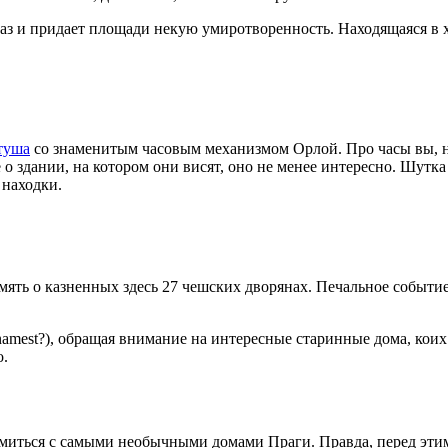
 глаз и придает площади некую умиротворенность. Находящаяся в 
туша
со знаменитым часовым механизмом Орлой. Про часы вы, н
 о здании, на котором они висят, оно не менее интересно. Шутк
 находки.
ять о казненных здесь 27 чешских дворянах. Печальное событие
amest?), обращая внимание на интересные старинные дома, коих
о.
омиться с самыми необычными домами Праги. Правда, перед эти