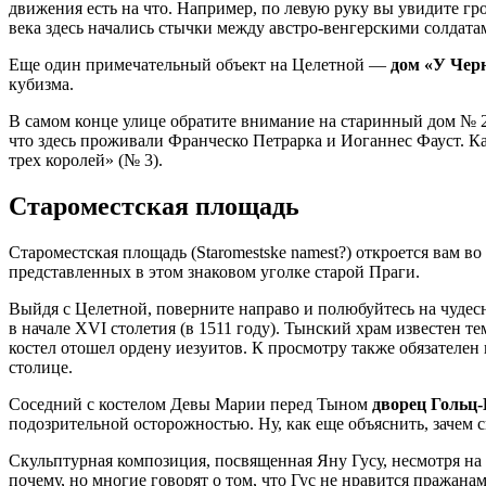
движения есть на что. Например, по левую руку вы увидите гр
века здесь начались стычки между австро-венгерскими солда
Еще один примечательный объект на Целетной —
дом «У Чер
кубизма.
В самом конце улице обратите внимание на старинный дом № 2
что здесь проживали Франческо Петрарка и Иоганнес Фауст. Ка
трех королей» (№ 3).
Староместская площадь
Староместская площадь (Staromestske namest?) откроется вам во
представленных в этом знаковом уголке старой Праги.
Выйдя с Целетной, поверните направо и полюбуйтесь на чуде
в начале XVI столетия (в 1511 году). Тынский храм известен те
костел отошел ордену иезуитов. К просмотру также обязателе
столице.
Соседний с костелом Девы Марии перед Тыном
дворец Гольц
подозрительной осторожностью. Ну, как еще объяснить, зачем ск
Скульптурная композиция, посвященная Яну Гусу, несмотря н
почему, но многие говорят о том, что Гус не нравится пражана