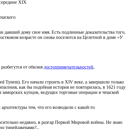
 середине XIX
чешского
 давший дому свое имя. Есть подлинные доказательства того,
остковом возрасте он снова поселится на Целетной в доме «У
а разбегутся от обилия
достопримечательностей
,
red Tynem). Его начали строить в XIV веке, а завершили только
опасения, как бы подобная история не повторилась, в 1621 году
ля заморских купцов, ведущих торговые операции в чешской
архитектуры тем, что его возводили с какой-то
сительно недавно, в разгар Первой Мировой войны. Не знаю
ано тинейджерами?..