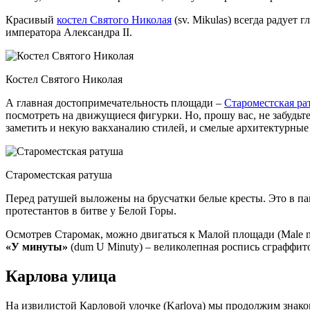
Красивый
костел Святого Николая
(sv. Mikulas) всегда радует
императора Александра II.
Костел Святого Николая
А главная достопримечательность площади –
Староместская ра
посмотреть на движущиеся фигурки. Но, прошу вас, не забудьте
заметить и некую вакханалию стилей, и смелые архитектурные
Староместская ратуша
Перед ратушей выложены на брусчатки белые кресты. Это в пам
протестантов в битве у Белой Горы.
Осмотрев Старомак, можно двигаться к Малой площади (Male n
«У минуты»
(dum U Minuty) – великолепная роспись сграффит
Карлова улица
На извилистой Карловой улочке (Karlova) мы продолжим знак