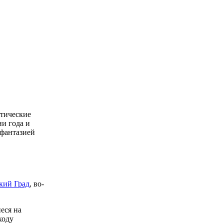
отические
ни года и
 фантазией
кий Град
, во-
еся на
ходу