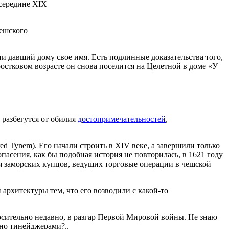
 середине XIX
чешского
 давший дому свое имя. Есть подлинные доказательства того,
остковом возрасте он снова поселится на Целетной в доме «У
а разбегутся от обилия
достопримечательностей
,
red Tynem). Его начали строить в XIV веке, а завершили только
опасения, как бы подобная история не повторилась, в 1621 году
ля заморских купцов, ведущих торговые операции в чешской
архитектуры тем, что его возводили с какой-то
сительно недавно, в разгар Первой Мировой войны. Не знаю
ано тинейджерами?..