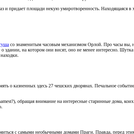
 глаз и придает площади некую умиротворенность. Находящаяся в 
туша
со знаменитым часовым механизмом Орлой. Про часы вы, н
 о здании, на котором они висят, оно не менее интересно. Шутк
 находки.
ять о казненных здесь 27 чешских дворянах. Печальное событие
amest?), обращая внимание на интересные старинные дома, коих
о.
омиться с самыми необычными домами Праги. Правда, перед эти