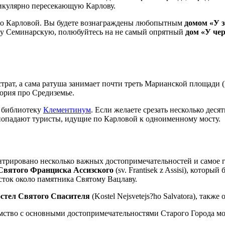
дикулярно пересекающую Карлову.
 по Карловой. Вы будете вознаграждены любопытным
домом «У з
чку Семинарскую, полюбуйтесь на не самый опрятный
дом «У че
трат, а сама ратуша занимает почти треть Марианской площади (M
ория про Средиземье.
ю библиотеку
Клементинум
. Если желаете срезать несколько деся
 попадают туристы, идущие по Карловой к одноименному мосту.
нтрировано несколько важных достопримечательностей и самое г
Святого Франциска Ассизского
(sv. Frantisek z Assisi), котор
сток около памятника Святому Вацлаву.
остел Святого Спасителя
(Kostel Nejsvetejs?ho Salvatora), так
омство с основными достопримечательностями Старого Города м