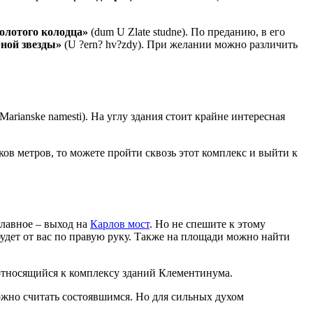
олотого колодца»
(dum U Zlate studne). По преданию, в его
рной звезды»
(U ?ern? hv?zdy). При желании можно различить
arianske namesti). На углу здания стоит крайне интересная
тков метров, то можете пройти сквозь этот комплекс и выйти к
лавное – выход на
Карлов мост
. Но не спешите к этому
ый будет от вас по правую руку. Также на площади можно найти
же относящийся к комплексу зданий Клементинума.
ожно считать состоявшимся. Но для сильных духом