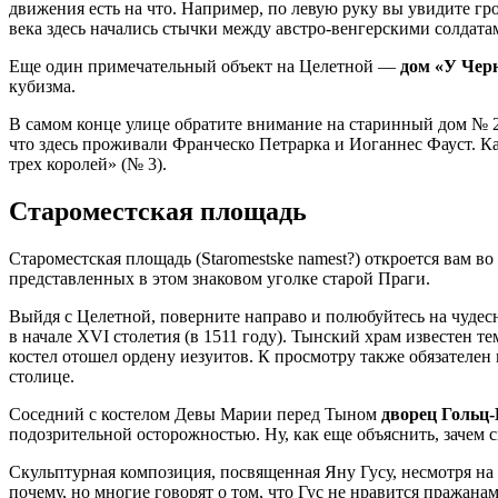
движения есть на что. Например, по левую руку вы увидите гр
века здесь начались стычки между австро-венгерскими солда
Еще один примечательный объект на Целетной —
дом «У Чер
кубизма.
В самом конце улице обратите внимание на старинный дом № 2
что здесь проживали Франческо Петрарка и Иоганнес Фауст. Ка
трех королей» (№ 3).
Староместская площадь
Староместская площадь (Staromestske namest?) откроется вам во
представленных в этом знаковом уголке старой Праги.
Выйдя с Целетной, поверните направо и полюбуйтесь на чуде
в начале XVI столетия (в 1511 году). Тынский храм известен те
костел отошел ордену иезуитов. К просмотру также обязателе
столице.
Соседний с костелом Девы Марии перед Тыном
дворец Гольц
подозрительной осторожностью. Ну, как еще объяснить, зачем ск
Скульптурная композиция, посвященная Яну Гусу, несмотря н
почему, но многие говорят о том, что Гус не нравится пражана