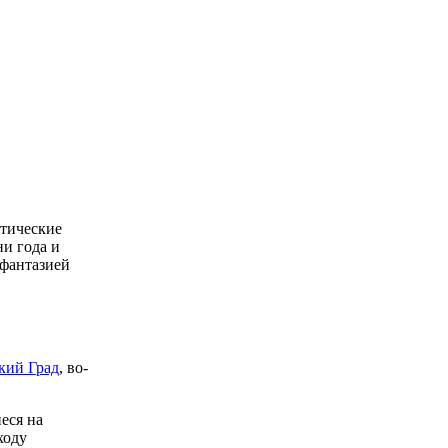
отические
ни года и
 фантазией
кий Град
, во-
еся на
ходу