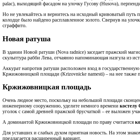
palac), выходящий фасадом на улочку Гусову (Husova), перпен
Но не увлекайтесь и вернитесь на исходный кривоватый путь
колодце было найдено расплавленное золото. Свернув на уло
сграффито.
Новая ратуша
В здании Новой ратуши (Nova radnice) заседает пражский магис
скульптура рабби Лева, отчаянно напоминающая назгула из ист
Аккурат напротив ратуши расположен вход в государственну
Кржижовницкой площади (Krizovnicke namesti) – на нее также
Кржижовницкая площадь
Очень людное место, поскольку на небольшой площади сконце
инженерному сооружению, уделите немного времени
костелу 
уголок с самой древней пражской брусчаткой – ее выложен уча
А доминантой Кржижовницкой площади по праву считается
к
Для уставших и слабых духом приятная новость. На этом знак
предлагается расширенный вариант.