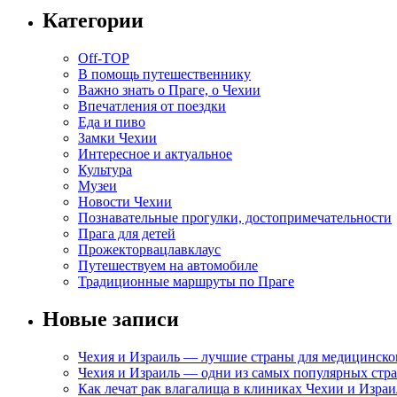
Категории
Off-TOP
В помощь путешественнику
Важно знать о Праге, о Чехии
Впечатления от поездки
Еда и пиво
Замки Чехии
Интересное и актуальное
Культура
Музеи
Новости Чехии
Познавательные прогулки, достопримечательности
Прага для детей
Прожекторвацлавклаус
Путешествуем на автомобиле
Традиционные маршруты по Праге
Новые записи
Чехия и Израиль — лучшие страны для медицинско
Чехия и Израиль — одни из самых популярных стра
Как лечат рак влагалища в клиниках Чехии и Израи