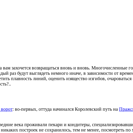
а вам захочется возвращаться вновь и вновь. Многочисленные г
ый раз будут выглядеть немного иначе, в зависимости от време
тить плавность линий, оценить изящество изгибов, очароваться
сть?..
 ворот
: во-первых, оттуда начинался Королевский путь на
Пражс
 средние века проживали пекари и кондитеры, специализировавши
никаких построек не сохранилось, тем не менее, посмотреть по 