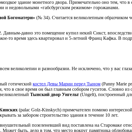
омоздкое здание монетного двора. Примечательно оно тем, что в
тами и недовольными «габсбургским режимом» горожанами.
ной Богоматери»
(№ 34). Считается великолепным образчиком 
. Давным-давно это помещение купил некий Сикст, впоследствии
кое-то время здесь квартировал и 5-летний Франц Кафка. В подр
 всем великолепии и разнообразии. Не исключено, что у вас глаз
сный готический
костел Девы Марии перед Тыном
(Panny Marie p
м, что в свое время он был главным собором гуситов. Словно из 
н великолепный
Тынский двор Унгельт
(Ungelt), построенный д
-Кинских
(palac Golz-Kinskych) примечателен помимо интересной 
рывать за забором строительство здания в течение 10 лет.
а внушительный позеленевший вид поставлена на Старомаке отно
м. Может быть, дело в том, что место вокруг памятника облюбов