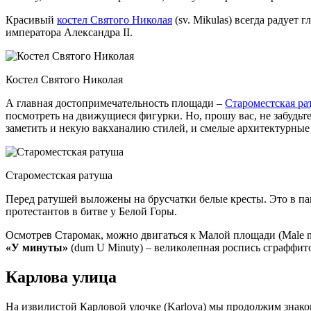
Красивый
костел Святого Николая
(sv. Mikulas) всегда радует
императора Александра II.
Костел Святого Николая
А главная достопримечательность площади –
Староместская ра
посмотреть на движущиеся фигурки. Но, прошу вас, не забудьте
заметить и некую вакханалию стилей, и смелые архитектурные
Староместская ратуша
Перед ратушей выложены на брусчатки белые кресты. Это в пам
протестантов в битве у Белой Горы.
Осмотрев Старомак, можно двигаться к Малой площади (Male n
«У минуты»
(dum U Minuty) – великолепная роспись сграффит
Карлова улица
На извилистой Карловой улочке (Karlova) мы продолжим знак