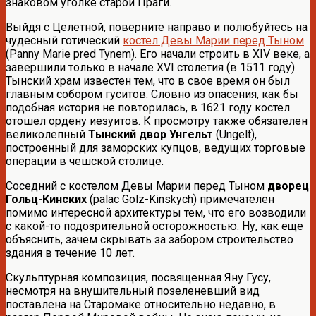
знаковом уголке старой Праги.
Выйдя с Целетной, поверните направо и полюбуйтесь на
чудесный готический
костел Девы Марии перед Тыном
(Panny Marie pred Tynem). Его начали строить в XIV веке, а
завершили только в начале XVI столетия (в 1511 году).
Тынский храм известен тем, что в свое время он был
главным собором гуситов. Словно из опасения, как бы
подобная история не повторилась, в 1621 году костел
отошел ордену иезуитов. К просмотру также обязателен
великолепный
Тынский двор Унгельт
(Ungelt),
построенный для заморских купцов, ведущих торговые
операции в чешской столице.
Соседний с костелом Девы Марии перед Тыном
дворец
Гольц-Кинских
(palac Golz-Kinskych) примечателен
помимо интересной архитектуры тем, что его возводили
с какой-то подозрительной осторожностью. Ну, как еще
объяснить, зачем скрывать за забором строительство
здания в течение 10 лет.
Скульптурная композиция, посвященная Яну Гусу,
несмотря на внушительный позеленевший вид
поставлена на Старомаке относительно недавно, в