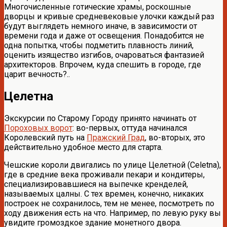
Многочисленные готические храмы, роскошные
дворцы и кривые средневековые улочки каждый раз
будут выглядеть немного иначе, в зависимости от
времени года и даже от освещения. Понадобится не
одна попытка, чтобы подметить плавность линий,
оценить изящество изгибов, очароваться фантазией
архитекторов. Впрочем, куда спешить в городе, где
царит вечность?..
Целетна
Экскурсии по Старому Городу принято начинать от
Пороховых ворот
: во-первых, оттуда начинался
Королевский путь на
Пражский Град
, во-вторых, это
действительно удобное место для старта.
Чешские короли двигались по улице Целетной (Celetna),
где в средние века проживали пекари и кондитеры,
специализировавшиеся на выпечке кренделей,
называемых цалны. С тех времен, конечно, никаких
построек не сохранилось, тем не менее, посмотреть по
ходу движения есть на что. Например, по левую руку вы
увидите громоздкое здание монетного двора.