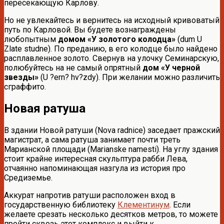
пересекающую Карлову.
Но не увлекайтесь и вернитесь на исходный кривоватый
путь по Карловой. Вы будете вознаграждены
любопытным
домом «У золотого колодца»
(dum U
Zlate studne). По преданию, в его колодце было найдено
расплавленное золото. Свернув на улочку Семинарскую,
полюбуйтесь на не самый опрятный
дом «У черной
звезды»
(U ?ern? hv?zdy). При желании можно различить
сграффито.
Новая ратуша
В здании Новой ратуши (Nova radnice) заседает пражский
магистрат, а сама ратуша занимает почти треть
Марианской площади (Marianske namesti). На углу здания
стоит крайне интересная скульптура рабби Лева,
отчаянно напоминающая назгула из история про
Средиземье.
Аккурат напротив ратуши расположен вход в
государственную библиотеку
Клементинум
. Если
желаете срезать несколько десятков метров, то можете
пройти сквозь этот комплекс и выйти к