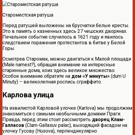
Староместская ратуша
Перед ратушей выложены на брусчатки белые кресты.
Это в память о казненных здесь 27 чешских дворянах.
Печальное событие случилось в 1621 году и явилось
следствием поражения протестантов в битве у Белой
Горы.
Осмотрев Старомак, можно двигаться к Малой площади
(Male namest?), обращая внимание на интересные
старинные дома, коих здесь великое множество.
Особое внимание обратите на
дом «У минуты»
(dum U
Minuty) – великолепная роспись сграффито.
Карлова улица
На извилистой Карловой улочке (Karlova) мы продолжим
знакомиться с самыми необычными домами Праги.
Правда, перед этим стоит рассмотреть
дворец Клам-
Галласов
(Clam-Gallasuv palac), выходящий фасадом на
улочку Гусову (Husova), перпендикулярно