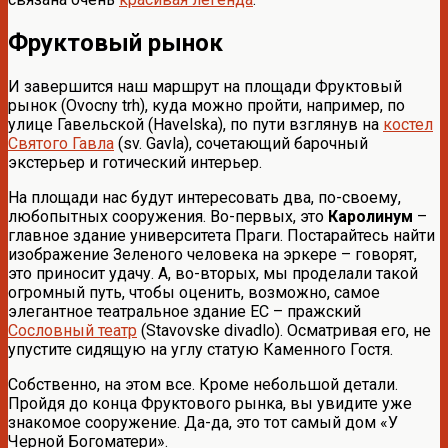
Фруктовый рынок
И завершится наш маршрут на площади Фруктовый
рынок (Ovocny trh), куда можно пройти, например, по
улице Гавельской (Havelska), по пути взглянув на
костел
Святого Гавла
(sv. Gavla), сочетающий барочный
экстерьер и готический интерьер.
На площади нас будут интересовать два, по-своему,
любопытных сооружения. Во-первых, это
Каролинум
–
главное здание университета Праги. Постарайтесь найти
изображение Зеленого человека на эркере – говорят,
это приносит удачу. А, во-вторых, мы проделали такой
огромный путь, чтобы оценить, возможно, самое
элегантное театральное здание ЕС – пражский
Сословный театр
(Stavovske divadlo). Осматривая его, не
упустите сидящую на углу статую Каменного Гостя.
Собственно, на этом все. Кроме небольшой детали.
Пройдя до конца Фруктового рынка, вы увидите уже
знакомое сооружение. Да-да, это тот самый дом «У
Черной Богоматери».