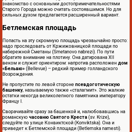
знакомство с основными достопримечательностями
Старого Города можно считать состоявшимся. Но для
сильных духом предлагается расширенный вариант.
Бетлемская площадь
Попасть на эту скромную площадь чрезвычайно просто:
надо проследовать от Кржижовницкой площади по
набережной Сметаны (Smetanovo nabrezi). По пути
обратите внимание на плотину. Она датирована XII
веком и служит ориентиром: напротив расположен
дом
«Бельвю»
(Bellevue) – редкий пример голландского
Возрождения.
Не пропустите по левой стороне
псевдоготическую
башенку
, называемую также «сталагмит». Это жалкие
остатки некогда великолепного памятника императору
Францу I.
Сворачивайте сразу за башенкой и, налюбовавшись на
романскую
часовню Святого Креста
(sv. Krize),
следуйте по улице Конвиктской (Konviktska). Она и
приведет к Бетлемской площади (Betlemska namesti).