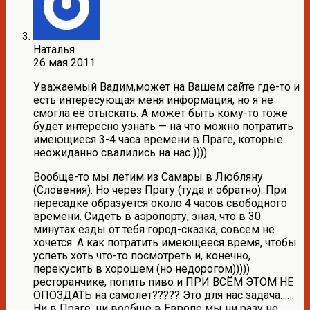
Наталья
26 мая 2011
Уважаемый Вадим,может на Вашем сайте где-то и
есть интересующая меня информация, но я не
смогла её отыскать. А может быть кому-то тоже
будет интересно узнать — на что можно потратить
имеющиеся 3-4 часа времени в Праге, которые
неожиданно свалились на нас ))))
Вообще-то мы летим из Самары в Любляну
(Словения). Но через Прагу (туда и обратно). При
пересадке образуется около 4 часов свободного
времени. Сидеть в аэропорту, зная, что в 30
минутах езды от тебя город-сказка, совсем не
хочется. А как потратить имеющееся время, чтобы
успеть хоть что-то посмотреть и, конечно,
перекусить в хорошем (но недорогом)))))
ресторанчике, попить пиво и ПРИ ВСЁМ ЭТОМ НЕ
ОПОЗДАТЬ на самолет????? Это для нас задача……
Ни в Праге, ни вообще в Европе мы ни разу не