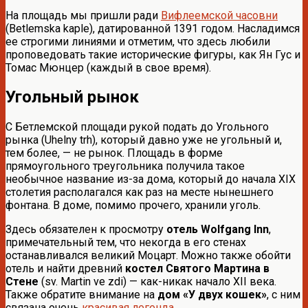
На площадь мы пришли ради
Вифлеемской часовни
(Betlemska kaple), датированной 1391 годом. Насладимся
ее строгими линиями и отметим, что здесь любили
проповедовать такие исторические фигуры, как Ян Гус и
Томас Мюнцер (каждый в свое время).
Угольный рынок
С Бетлемской площади рукой подать до Угольного
рынка (Uhelny trh), который давно уже не угольный и,
тем более, — не рынок. Площадь в форме
прямоугольного треугольника получила такое
необычное название из-за дома, который до начала XIX
столетия располагался как раз на месте нынешнего
фонтана. В доме, помимо прочего, хранили уголь.
Здесь обязателен к просмотру
отель Wolfgang Inn
,
примечательный тем, что некогда в его стенах
останавливался великий Моцарт. Можно также обойти
отель и найти древний
костел Святого Мартина в
Стене
(sv. Martin ve zdi) — как-никак начало XII века.
Также обратите внимание на
дом «У двух кошек»
, с ним
связана очень
красивая легенда
.