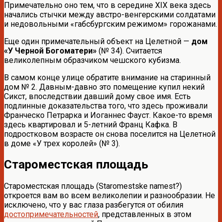
Примечательно оно тем, что в середине XIX века здесь
начались стычки между австро-венгерскими солдатами
и недовольными «габсбургским режимом» горожанами.
Еще один примечательный объект на Целетной —
дом
«У Черной Богоматери»
(№ 34). Считается
великолепным образчиком чешского кубизма.
В самом конце улице обратите внимание на старинный
дом № 2. Давным-давно это помещение купил некий
Сикст, впоследствии давший дому свое имя. Есть
подлинные доказательства того, что здесь проживали
Франческо Петрарка и Иоганнес Фауст. Какое-то время
здесь квартировал и 5-летний Франц Кафка. В
подростковом возрасте он снова поселится на Целетной
в доме «У трех королей» (№ 3).
Староместская площадь
Староместская площадь (Staromestske namest?)
откроется вам во всем великолепии и разнообразии. Не
исключено, что у вас глаза разбегутся от обилия
достопримечательностей
, представленных в этом