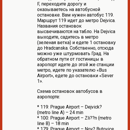
F, переходите дорогу и
оказываетесь на автобусной
остановке. Вам нужен автобус 119.
Маршрут 119 идет до метро Dejvica.
Названия остановок
высвечиваются на табло. На Dejvica
выходите, садитесь в метро
(зеленая ветка) и едете 1 остановку
до Hradcanska. Собственно, отсюда
можно уже штурмовать Град. На
обратном пути от гостиницы в
аэропорт идете до этой же станции
метро, идете по указателю «Bus
Airport», едете до остановки «Sever
1».
Схема остановок автобусов в
аэропорте:
* 119: Prague Airport – Dejvick?
(metro line A) – 24 min
* 100: Prague Airport – Zli??n (metro
line B) – 18 min
* 179: Prague Airport – Nov? Butovice