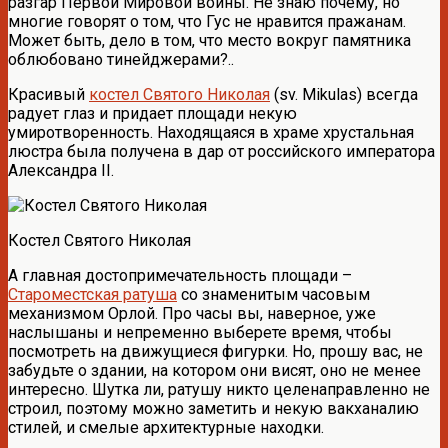
разгар Первой Мировой войны. Не знаю почему, но
многие говорят о том, что Гус не нравится пражанам.
Может быть, дело в том, что место вокруг памятника
облюбовано тинейджерами?..
Красивый
костел Святого Николая
(sv. Mikulas) всегда
радует глаз и придает площади некую
умиротворенность. Находящаяся в храме хрустальная
люстра была получена в дар от российского императора
Александра II.
Костел Святого Николая
А главная достопримечательность площади –
Староместская ратуша
со знаменитым часовым
механизмом Орлой. Про часы вы, наверное, уже
наслышаны и непременно выберете время, чтобы
посмотреть на движущиеся фигурки. Но, прошу вас, не
забудьте о здании, на котором они висят, оно не менее
интересно. Шутка ли, ратушу никто целенаправленно не
строил, поэтому можно заметить и некую вакханалию
стилей, и смелые архитектурные находки.