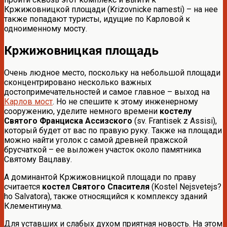
Кржижовницкой площади (Krizovnicke namesti) – на нее
также попадают туристы, идущие по Карловой к
одноименному мосту.
Кржижовницкая площадь
Очень людное место, поскольку на небольшой площади
сконцентрировано несколько важных
достопримечательностей и самое главное – выход на
Карлов мост
. Но не спешите к этому инженерному
сооружению, уделите немного времени
костелу
Святого Франциска Ассизского
(sv. Frantisek z Assisi),
который будет от вас по правую руку. Также на площади
можно найти уголок с самой древней пражской
брусчаткой – ее выложен участок около памятника
Святому Вацлаву.
А доминантой Кржижовницкой площади по праву
считается
костел Святого Спасителя
(Kostel Nejsvetejs?
ho Salvatora), также относящийся к комплексу зданий
Клементинума.
Для уставших и слабых духом приятная новость. На этом