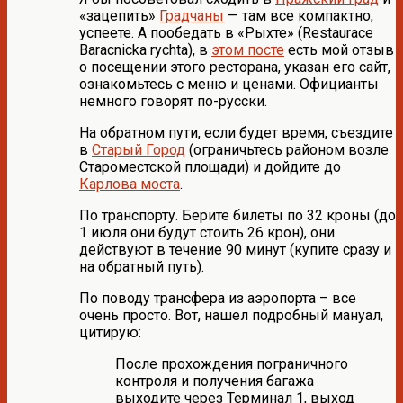
«зацепить»
Градчаны
— там все компактно,
успеете. А пообедать в «Рыхте» (Restaurace
Baracnicka rychta), в
этом посте
есть мой отзыв
о посещении этого ресторана, указан его сайт,
ознакомьтесь с меню и ценами. Официанты
немного говорят по-русски.
На обратном пути, если будет время, съездите
в
Старый Город
(ограничьтесь районом возле
Староместской площади) и дойдите до
Карлова моста
.
По транспорту. Берите билеты по 32 кроны (до
1 июля они будут стоить 26 крон), они
действуют в течение 90 минут (купите сразу и
на обратный путь).
По поводу трансфера из аэропорта – все
очень просто. Вот, нашел подробный мануал,
цитирую:
После прохождения пограничного
контроля и получения багажа
выходите через Терминал 1, выход