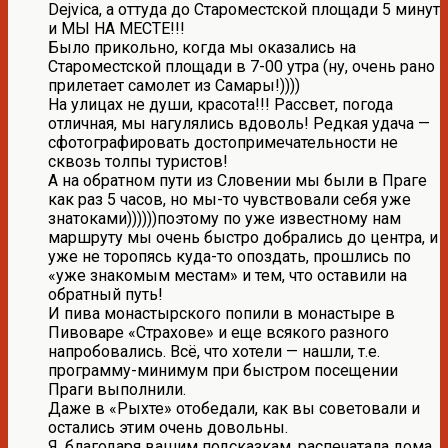
Dejvica, а оттуда до Староместской площади 5 минут
и МЫ НА МЕСТЕ!!!
Было прикольно, когда мы оказались на
Староместской площади в 7-00 утра (ну, очень рано
прилетает самолет из Самары!))))
На улицах не души, красота!!! Рассвет, погода
отличная, мы нагулялись вдоволь! Редкая удача —
сфотографировать достопримечательности не
сквозь толпы туристов!
А на обратном пути из Словении мы были в Праге
как раз 5 часов, но мы-то чувствовали себя уже
знатоками))))))поэтому по уже известному нам
маршруту мы очень быстро добрались до центра, и
уже не торопясь куда-то опоздать, прошлись по
«уже знакомым местам» и тем, что оставили на
обратный путь!
И пива монастырского попили в монастыре в
Пивоваре «Страхове» и еще всякого разного
напробовались. Всё, что хотели — нашли, т.е.
программу-минимум при быстром посещении
Праги выполнили.
Даже в «Рыхте» отобедали, как вы советовали и
остались этим очень довольны.
Я, благодаря вашим подсказкам, распечатала дома