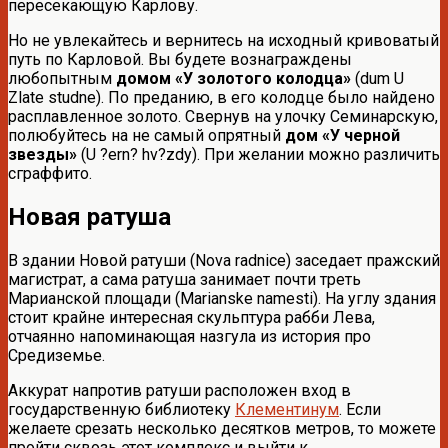
пересекающую Карлову.
Но не увлекайтесь и вернитесь на исходный кривоватый
путь по Карловой. Вы будете вознаграждены
любопытным
домом «У золотого колодца»
(dum U
Zlate studne). По преданию, в его колодце было найдено
расплавленное золото. Свернув на улочку Семинарскую,
полюбуйтесь на не самый опрятный
дом «У черной
звезды»
(U ?ern? hv?zdy). При желании можно различить
сграффито.
Новая ратуша
В здании Новой ратуши (Nova radnice) заседает пражский
магистрат, а сама ратуша занимает почти треть
Марианской площади (Marianske namesti). На углу здания
стоит крайне интересная скульптура рабби Лева,
отчаянно напоминающая назгула из история про
Средиземье.
Аккурат напротив ратуши расположен вход в
государственную библиотеку
Клементинум
. Если
желаете срезать несколько десятков метров, то можете
пройти сквозь этот комплекс и выйти к