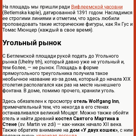
На площадь мы пришли ради
Вифлеемской часовни
(Betlemska kaple), датированной 1391 годом. Насладимся
ее строгими линиями и отметим, что здесь любили
проповедовать такие исторические фигуры, как Ян Гус и
Томас Мюнцер (каждый в свое время).
Угольный рынок
С Бетлемской площади рукой подать до Угольного
рынка (Uhelny trh), который давно уже не угольный и,
тем более, — не рынок. Площадь в форме
прямоугольного треугольника получила такое
необычное название из-за дома, который до начала XIX
столетия располагался как раз на месте нынешнего
фонтана. В доме, помимо прочего, хранили уголь.
Здесь обязателен к просмотру
отель Wolfgang Inn
,
примечательный тем, что некогда в его стенах
останавливался великий Моцарт. Можно также обойти
отель и найти древний
костел Святого Мартина в
Стене
(sv. Martin ve zdi) — как-никак начало XII века.
Также обратите внимание на
дом «У двух кошек»
, с ним
связана очень
красивая легенда
.