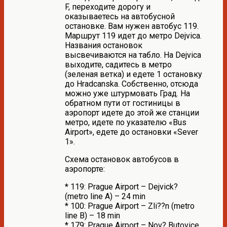
F, переходите дорогу и
оказываетесь на автобусной
остановке. Вам нужен автобус 119.
Маршрут 119 идет до метро Dejvica.
Названия остановок
высвечиваются на табло. На Dejvica
выходите, садитесь в метро
(зеленая ветка) и едете 1 остановку
до Hradcanska. Собственно, отсюда
можно уже штурмовать Град. На
обратном пути от гостиницы в
аэропорт идете до этой же станции
метро, идете по указателю «Bus
Airport», едете до остановки «Sever
1».
Схема остановок автобусов в
аэропорте:
* 119: Prague Airport – Dejvick?
(metro line A) – 24 min
* 100: Prague Airport – Zli??n (metro
line B) – 18 min
* 179: Prague Airport – Nov? Butovice