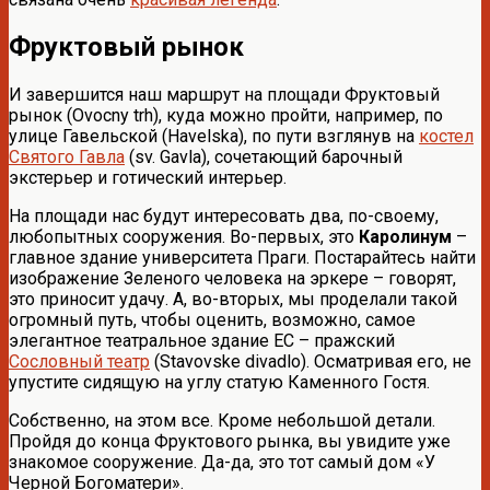
Фруктовый рынок
И завершится наш маршрут на площади Фруктовый
рынок (Ovocny trh), куда можно пройти, например, по
улице Гавельской (Havelska), по пути взглянув на
костел
Святого Гавла
(sv. Gavla), сочетающий барочный
экстерьер и готический интерьер.
На площади нас будут интересовать два, по-своему,
любопытных сооружения. Во-первых, это
Каролинум
–
главное здание университета Праги. Постарайтесь найти
изображение Зеленого человека на эркере – говорят,
это приносит удачу. А, во-вторых, мы проделали такой
огромный путь, чтобы оценить, возможно, самое
элегантное театральное здание ЕС – пражский
Сословный театр
(Stavovske divadlo). Осматривая его, не
упустите сидящую на углу статую Каменного Гостя.
Собственно, на этом все. Кроме небольшой детали.
Пройдя до конца Фруктового рынка, вы увидите уже
знакомое сооружение. Да-да, это тот самый дом «У
Черной Богоматери».