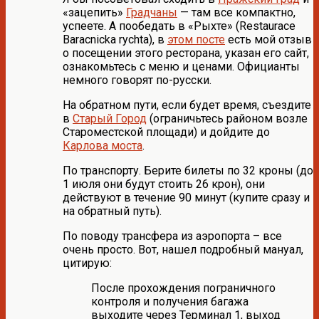
«зацепить»
Градчаны
— там все компактно,
успеете. А пообедать в «Рыхте» (Restaurace
Baracnicka rychta), в
этом посте
есть мой отзыв
о посещении этого ресторана, указан его сайт,
ознакомьтесь с меню и ценами. Официанты
немного говорят по-русски.
На обратном пути, если будет время, съездите
в
Старый Город
(ограничьтесь районом возле
Староместской площади) и дойдите до
Карлова моста
.
По транспорту. Берите билеты по 32 кроны (до
1 июля они будут стоить 26 крон), они
действуют в течение 90 минут (купите сразу и
на обратный путь).
По поводу трансфера из аэропорта – все
очень просто. Вот, нашел подробный мануал,
цитирую:
После прохождения пограничного
контроля и получения багажа
выходите через Терминал 1, выход