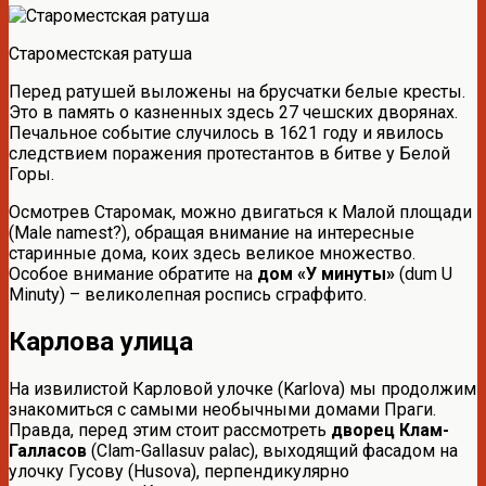
Староместская ратуша
Перед ратушей выложены на брусчатки белые кресты.
Это в память о казненных здесь 27 чешских дворянах.
Печальное событие случилось в 1621 году и явилось
следствием поражения протестантов в битве у Белой
Горы.
Осмотрев Старомак, можно двигаться к Малой площади
(Male namest?), обращая внимание на интересные
старинные дома, коих здесь великое множество.
Особое внимание обратите на
дом «У минуты»
(dum U
Minuty) – великолепная роспись сграффито.
Карлова улица
На извилистой Карловой улочке (Karlova) мы продолжим
знакомиться с самыми необычными домами Праги.
Правда, перед этим стоит рассмотреть
дворец Клам-
Галласов
(Clam-Gallasuv palac), выходящий фасадом на
улочку Гусову (Husova), перпендикулярно