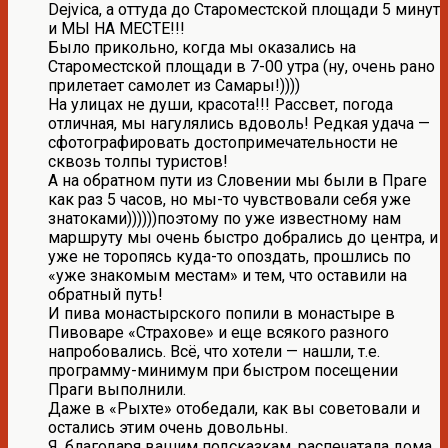
Dejvica, а оттуда до Староместской площади 5 минут
и МЫ НА МЕСТЕ!!!
Было прикольно, когда мы оказались на
Староместской площади в 7-00 утра (ну, очень рано
прилетает самолет из Самары!))))
На улицах не души, красота!!! Рассвет, погода
отличная, мы нагулялись вдоволь! Редкая удача —
сфотографировать достопримечательности не
сквозь толпы туристов!
А на обратном пути из Словении мы были в Праге
как раз 5 часов, но мы-то чувствовали себя уже
знатоками))))))поэтому по уже известному нам
маршруту мы очень быстро добрались до центра, и
уже не торопясь куда-то опоздать, прошлись по
«уже знакомым местам» и тем, что оставили на
обратный путь!
И пива монастырского попили в монастыре в
Пивоваре «Страхове» и еще всякого разного
напробовались. Всё, что хотели — нашли, т.е.
программу-минимум при быстром посещении
Праги выполнили.
Даже в «Рыхте» отобедали, как вы советовали и
остались этим очень довольны.
Я, благодаря вашим подсказкам, распечатала дома