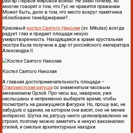
разгар Первой Мировой войны. Не знаю почему, но
многие говорят о том, что Гус не нравится пражанам.
Может быть, дело в том, что место вокруг памятника
облюбовано тинейджерами?..
Красивый
костел Святого Николая
(sv. Mikulas) всегда
радует глаз и придает площади некую
умиротворенность. Находящаяся в храме хрустальная
люстра была получена в дар от российского императора
Александра II.
Костел Святого Николая
А главная достопримечательность площади –
Староместская ратуша
со знаменитым часовым
механизмом Орлой. Про часы вы, наверное, уже
наслышаны и непременно выберете время, чтобы
посмотреть на движущиеся фигурки. Но, прошу вас, не
забудьте о здании, на котором они висят, оно не менее
интересно. Шутка ли, ратушу никто целенаправленно не
строил, поэтому можно заметить и некую вакханалию
стилей, и смелые архитектурные находки.