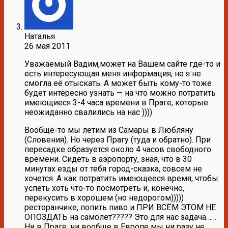
Наталья
26 мая 2011
Уважаемый Вадим,может на Вашем сайте где-то и
есть интересующая меня информация, но я не
смогла её отыскать. А может быть кому-то тоже
будет интересно узнать — на что можно потратить
имеющиеся 3-4 часа времени в Праге, которые
неожиданно свалились на нас ))))
Вообще-то мы летим из Самары в Любляну
(Словения). Но через Прагу (туда и обратно). При
пересадке образуется около 4 часов свободного
времени. Сидеть в аэропорту, зная, что в 30
минутах езды от тебя город-сказка, совсем не
хочется. А как потратить имеющееся время, чтобы
успеть хоть что-то посмотреть и, конечно,
перекусить в хорошем (но недорогом)))))
ресторанчике, попить пиво и ПРИ ВСЁМ ЭТОМ НЕ
ОПОЗДАТЬ на самолет????? Это для нас задача……
Ни в Праге, ни вообще в Европе мы ни разу не