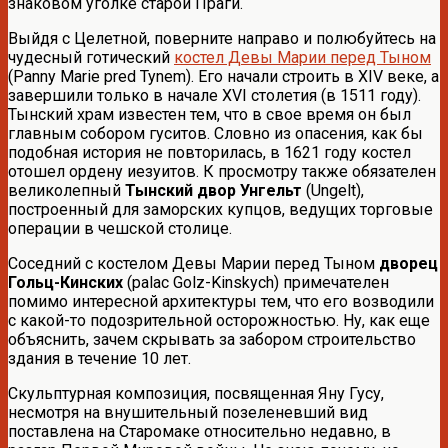
знаковом уголке старой Праги.
Выйдя с Целетной, поверните направо и полюбуйтесь на
чудесный готический
костел Девы Марии перед Тыном
(Panny Marie pred Tynem). Его начали строить в XIV веке, а
завершили только в начале XVI столетия (в 1511 году).
Тынский храм известен тем, что в свое время он был
главным собором гуситов. Словно из опасения, как бы
подобная история не повторилась, в 1621 году костел
отошел ордену иезуитов. К просмотру также обязателен
великолепный
Тынский двор Унгельт
(Ungelt),
построенный для заморских купцов, ведущих торговые
операции в чешской столице.
Соседний с костелом Девы Марии перед Тыном
дворец
Гольц-Кинских
(palac Golz-Kinskych) примечателен
помимо интересной архитектуры тем, что его возводили
с какой-то подозрительной осторожностью. Ну, как еще
объяснить, зачем скрывать за забором строительство
здания в течение 10 лет.
Скульптурная композиция, посвященная Яну Гусу,
несмотря на внушительный позеленевший вид
поставлена на Старомаке относительно недавно, в