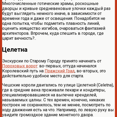
Многочисленные готические храмы, роскошные
дворцы и кривые средневековые улочки каждый раз
будут выглядеть немного иначе, в зависимости от
времени года и даже от освещения. Понадобится не
одна попытка, чтобы подметить плавность линий,
оценить изящество изгибов, очароваться фантазией
архитекторов. Впрочем, куда спешить в городе, где
царит вечность?..
Целетна
Экскурсии по Старому Городу принято начинать от
Пороховых ворот
: во-первых, оттуда начинался
Королевский путь на
Пражский Град
, во-вторых, это
действительно удобное место для старта.
Чешские короли двигались по улице Целетной (Celetna),
где в средние века проживали пекари и кондитеры,
специализировавшиеся на выпечке кренделей,
называемых цалны. С тех времен, конечно, никаких
построек не сохранилось, тем не менее, посмотреть по
ходу движения есть на что. Например, по левую руку вы
увидите громоздкое здание монетного двора.