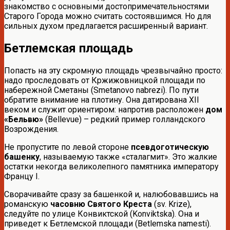
знакомство с основными достопримечательностями
Старого Города можно считать состоявшимся. Но для
сильных духом предлагается расширенный вариант.
Бетлемская площадь
Попасть на эту скромную площадь чрезвычайно просто:
надо проследовать от Кржижовницкой площади по
набережной Сметаны (Smetanovo nabrezi). По пути
обратите внимание на плотину. Она датирована XII
веком и служит ориентиром: напротив расположен
дом
«Бельвю»
(Bellevue) – редкий пример голландского
Возрождения.
Не пропустите по левой стороне
псевдоготическую
башенку
, называемую также «сталагмит». Это жалкие
остатки некогда великолепного памятника императору
Францу I.
Сворачивайте сразу за башенкой и, налюбовавшись на
романскую
часовню Святого Креста
(sv. Krize),
следуйте по улице Конвиктской (Konviktska). Она и
приведет к Бетлемской площади (Betlemska namesti).