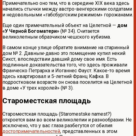
Примечательно оно тем, что в середине XIX века здесь
начались стычки между австро-венгерскими солдатами
и недовольными «габсбургским режимом» горожанами.
Еще один примечательный объект на Целетной —
дом
«У Черной Богоматери»
(№ 34). Считается
великолепным образчиком чешского кубизма.
В самом конце улице обратите внимание на старинный
дом № 2. Давным-давно это помещение купил некий
Сикст, впоследствии давший дому свое имя. Есть
подлинные доказательства того, что здесь проживали
Франческо Петрарка и Иоганнес Фауст. Какое-то время
здесь квартировал и 5-летний Франц Кафка. В
подростковом возрасте он снова поселится на Целетной
в доме «У трех королей» (№ 3).
Староместская площадь
Староместская площадь (Staromestske namest?)
откроется вам во всем великолепии и разнообразии. Не
исключено, что у вас глаза разбегутся от обилия
достопримечательностей
, представленных в этом