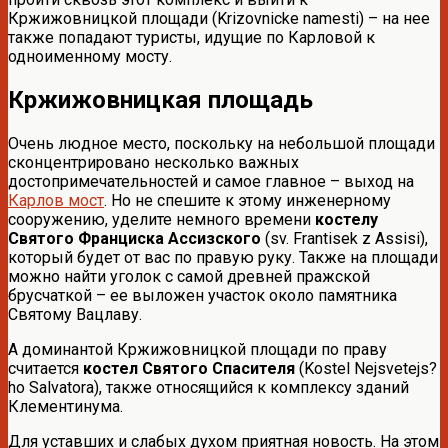
Кржижовницкой площади (Krizovnicke namesti) – на нее
также попадают туристы, идущие по Карловой к
одноименному мосту.
Кржижовницкая площадь
Очень людное место, поскольку на небольшой площади
сконцентрировано несколько важных
достопримечательностей и самое главное – выход на
Карлов мост
. Но не спешите к этому инженерному
сооружению, уделите немного времени
костелу
Святого Франциска Ассизского
(sv. Frantisek z Assisi),
который будет от вас по правую руку. Также на площади
можно найти уголок с самой древней пражской
брусчаткой – ее выложен участок около памятника
Святому Вацлаву.
А доминантой Кржижовницкой площади по праву
считается
костел Святого Спасителя
(Kostel Nejsvetejs?
ho Salvatora), также относящийся к комплексу зданий
Клементинума.
Для уставших и слабых духом приятная новость. На этом