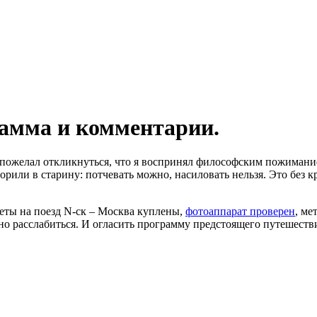
рамма и комментарии.
 пожелал откликнуться, что я воспринял философским пожимани
орили в старину: потчевать можно, насиловать нельзя. Это без 
леты на поезд N-ск – Москва куплены,
фотоаппарат проверен
, ме
но расслабиться. И огласить программу предстоящего путешеств