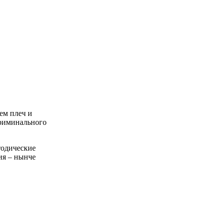
ем плеч и
криминального
тодические
ия – нынче