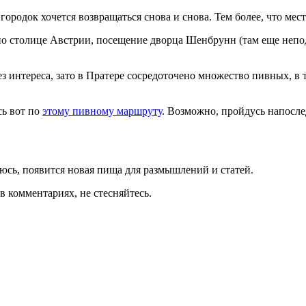
ородок хочется возвращаться снова и снова. Тем более, что мест
по столице Австрии, посещение дворца Шенбрунн (там еще непо
ез интереса, зато в Пратере сосредоточено множество пивных, 
сь вот по
этому пивному маршруту
. Возможно, пройдусь напосл
еюсь, появится новая пища для размышлений и статей.
в комментариях, не стесняйтесь.