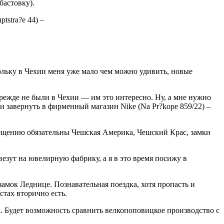
бастовку).
tstra?e 44) –
ольку в Чехии меня уже мало чем можно удивить, новые
режде не были в Чехии — им это интересно. Ну, а мне нужно
 и завернуть в фирменный магазин Nike (Na Pr?kope 859/22) –
сещению обязательны Чешская Америка, Чешский Крас, замки
езут на ювелирную фабрику, а я в это время посижу в
амок Леднице. Познавательная поездка, хотя пропасть и
стах вторично есть.
л. Будет возможность сравнить велкопоповицкое производство с