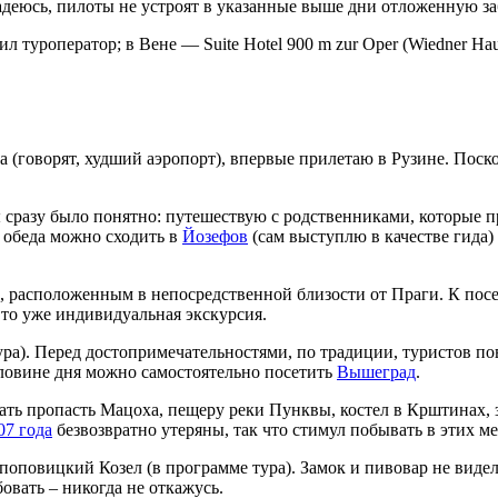
деюсь, пилоты не устроят в указанные выше дни отложенную за
 туроператор; в Вене — Suite Hotel 900 m zur Oper (Wiedner Haup
(говорят, худший аэропорт), впервые прилетаю в Рузине. Поск
ы сразу было понятно: путешествую с родственниками, которые п
е обеда можно сходить в
Йозефов
(сам выступлю в качестве гида)
, расположенным в непосредственной близости от Праги. К по
то уже индивидуальная экскурсия.
ра). Перед достопримечательностями, по традиции, туристов пов
оловине дня можно самостоятельно посетить
Вышеград
.
ть пропасть Мацоха, пещеру реки Пунквы, костел в Крштинах, з
07 года
безвозвратно утеряны, так что стимул побывать в этих ме
поповицкий Козел (в программе тура). Замок и пивовар не виде
овать – никогда не откажусь.