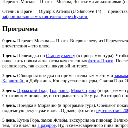
Перелет: Москва – Прага – Москва, Чешскими авиалиниями (на
Отели: в Праге — Olympik Artemis (U Sluncove 14) — предоставил
забронирован самостоятельно через Букинг
Программа
0 день.
Перелет Москва — Прага. Впервые лечу из Шереметьева 
впечатления – это плюс.
1 день.
Пешеходка по
Старому месту
(в программе тура). Чтоб
нащелкать новым аппаратом качественных
фоток Праги
. Посл
реализовать, так сказать, шкурный интерес.
2 день.
Обширная поездка по примечательным местам и
замкам
Карлштейн
и Добржишь, Конепрусские пещеры, Святая Гора. Э
3 день.
Пражский Град
,
Градчаны
,
Мала Страна
(в программе ту
Страговском пивоваре, он открывается в 10 утра. Во второй п
4 день.
Поездка в Моравию (в программе тура). Обещают показа
подземную реку я уже видел. Однако, фотки из
путешествия 20
5 день.
Кутна Гора, замок Жлебы, экскурсия на пивовар Велико
тем, что видел на
Праздрое
. Ну, и свежесваренного пива попроб