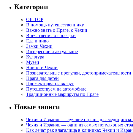
Категории
Off-TOP
В помощь путешественнику
Важно знать о Праге, о Чехии
Впечатления от поездки
Еда и пиво
Замки Чехии
Интересное и актуальное
Культура
Музеи
Новости Чехии
Познавательные прогулки, достопримечательности
Прага для детей
Прожекторвацлавклаус
Путешествуем на автомобиле
Традиционные маршруты по Праге
Новые записи
Чехия и Израиль — лучшие страны для медицинско
Чехия и Израиль — одни из самых популярных стра
Как лечат рак влагалища в клиниках Чехии и Израи