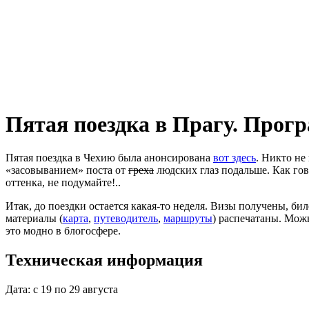
Пятая поездка в Прагу. Прог
Пятая поездка в Чехию была анонсирована
вот здесь
. Никто не
«засовыванием» поста от
греха
людских глаз подальше. Как гов
оттенка, не подумайте!..
Итак, до поездки остается какая-то неделя. Визы получены, би
материалы (
карта
,
путеводитель
,
маршруты
) распечатаны. Мож
это модно в блогосфере.
Техническая информация
Дата: с 19 по 29 августа