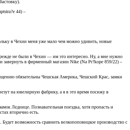
бастовку).
tstra?e 44) –
ольку в Чехии меня уже мало чем можно удивить, новые
режде не были в Чехии — им это интересно. Ну, а мне нужно
 и завернуть в фирменный магазин Nike (Na Pr?kope 859/22) –
сещению обязательны Чешская Америка, Чешский Крас, замки
езут на ювелирную фабрику, а я в это время посижу в
амок Леднице. Познавательная поездка, хотя пропасть и
стах вторично есть.
л. Будет возможность сравнить велкопоповицкое производство с