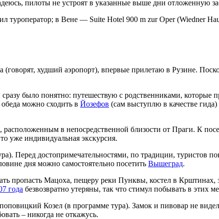
деюсь, пилоты не устроят в указанные выше дни отложенную за
 туроператор; в Вене — Suite Hotel 900 m zur Oper (Wiedner Haup
(говорят, худший аэропорт), впервые прилетаю в Рузине. Поск
ы сразу было понятно: путешествую с родственниками, которые п
е обеда можно сходить в
Йозефов
(сам выступлю в качестве гида)
, расположенным в непосредственной близости от Праги. К по
то уже индивидуальная экскурсия.
ра). Перед достопримечательностями, по традиции, туристов пов
оловине дня можно самостоятельно посетить
Вышеград
.
ть пропасть Мацоха, пещеру реки Пунквы, костел в Крштинах, з
07 года
безвозвратно утеряны, так что стимул побывать в этих ме
поповицкий Козел (в программе тура). Замок и пивовар не виде
овать – никогда не откажусь.