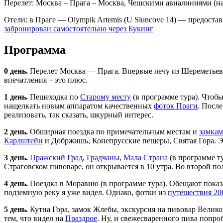
Перелет: Москва – Прага – Москва, Чешскими авиалиниями (на
Отели: в Праге — Olympik Artemis (U Sluncove 14) — предоставил
забронирован самостоятельно через Букинг
Программа
0 день.
Перелет Москва — Прага. Впервые лечу из Шереметьева 
впечатления – это плюс.
1 день.
Пешеходка по
Старому месту
(в программе тура). Чтоб
нащелкать новым аппаратом качественных
фоток Праги
. Посл
реализовать, так сказать, шкурный интерес.
2 день.
Обширная поездка по примечательным местам и
замкам
Карлштейн
и Добржишь, Конепрусские пещеры, Святая Гора. Э
3 день.
Пражский Град
,
Градчаны
,
Мала Страна
(в программе ту
Страговском пивоваре, он открывается в 10 утра. Во второй п
4 день.
Поездка в Моравию (в программе тура). Обещают показа
подземную реку я уже видел. Однако, фотки из
путешествия 20
5 день.
Кутна Гора, замок Жлебы, экскурсия на пивовар Велико
тем, что видел на
Праздрое
. Ну, и свежесваренного пива попроб