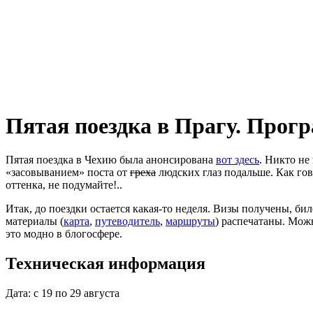
Пятая поездка в Прагу. Прог
Пятая поездка в Чехию была анонсирована
вот здесь
. Никто не
«засовыванием» поста от
греха
людских глаз подальше. Как гов
оттенка, не подумайте!..
Итак, до поездки остается какая-то неделя. Визы получены, би
материалы (
карта
,
путеводитель
,
маршруты
) распечатаны. Мож
это модно в блогосфере.
Техническая информация
Дата: с 19 по 29 августа