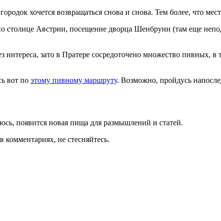
ородок хочется возвращаться снова и снова. Тем более, что мест
по столице Австрии, посещение дворца Шенбрунн (там еще непо
ез интереса, зато в Пратере сосредоточено множество пивных, 
сь вот по
этому пивному маршруту
. Возможно, пройдусь напосл
еюсь, появится новая пища для размышлений и статей.
в комментариях, не стесняйтесь.