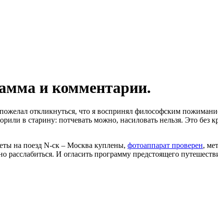
рамма и комментарии.
 пожелал откликнуться, что я воспринял философским пожимани
орили в старину: потчевать можно, насиловать нельзя. Это без 
леты на поезд N-ск – Москва куплены,
фотоаппарат проверен
, ме
но расслабиться. И огласить программу предстоящего путешеств