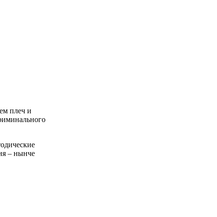
ем плеч и
криминального
тодические
ия – нынче