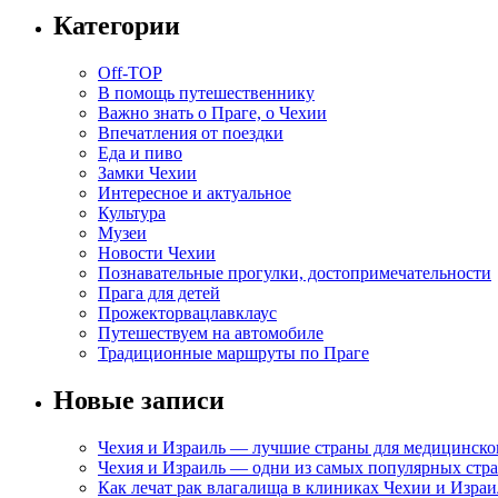
Категории
Off-TOP
В помощь путешественнику
Важно знать о Праге, о Чехии
Впечатления от поездки
Еда и пиво
Замки Чехии
Интересное и актуальное
Культура
Музеи
Новости Чехии
Познавательные прогулки, достопримечательности
Прага для детей
Прожекторвацлавклаус
Путешествуем на автомобиле
Традиционные маршруты по Праге
Новые записи
Чехия и Израиль — лучшие страны для медицинско
Чехия и Израиль — одни из самых популярных стра
Как лечат рак влагалища в клиниках Чехии и Израи