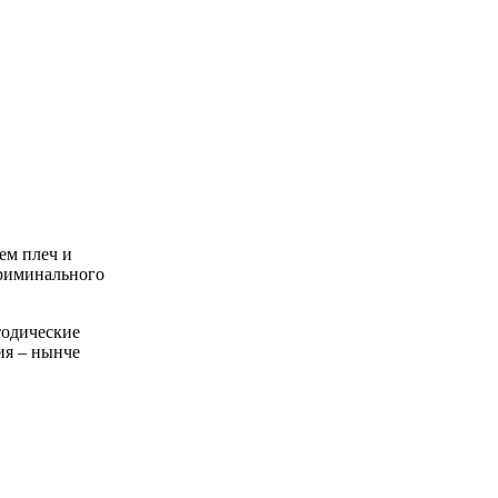
ем плеч и
криминального
тодические
ия – нынче