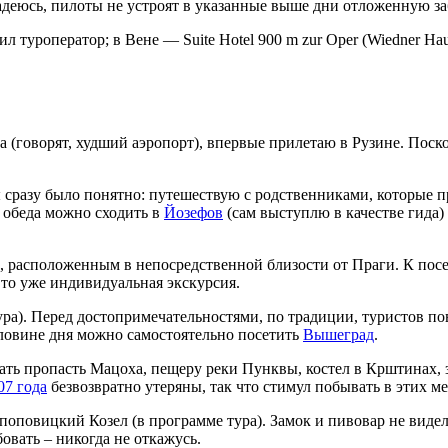
деюсь, пилоты не устроят в указанные выше дни отложенную за
 туроператор; в Вене — Suite Hotel 900 m zur Oper (Wiedner Haup
(говорят, худший аэропорт), впервые прилетаю в Рузине. Поск
ы сразу было понятно: путешествую с родственниками, которые п
е обеда можно сходить в
Йозефов
(сам выступлю в качестве гида)
, расположенным в непосредственной близости от Праги. К по
то уже индивидуальная экскурсия.
ра). Перед достопримечательностями, по традиции, туристов пов
оловине дня можно самостоятельно посетить
Вышеград
.
ть пропасть Мацоха, пещеру реки Пунквы, костел в Крштинах, з
07 года
безвозвратно утеряны, так что стимул побывать в этих ме
поповицкий Козел (в программе тура). Замок и пивовар не виде
овать – никогда не откажусь.