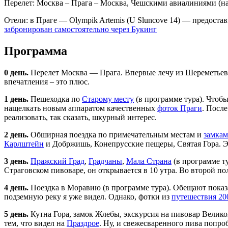
Перелет: Москва – Прага – Москва, Чешскими авиалиниями (на
Отели: в Праге — Olympik Artemis (U Sluncove 14) — предоставил
забронирован самостоятельно через Букинг
Программа
0 день.
Перелет Москва — Прага. Впервые лечу из Шереметьева 
впечатления – это плюс.
1 день.
Пешеходка по
Старому месту
(в программе тура). Чтоб
нащелкать новым аппаратом качественных
фоток Праги
. Посл
реализовать, так сказать, шкурный интерес.
2 день.
Обширная поездка по примечательным местам и
замкам
Карлштейн
и Добржишь, Конепрусские пещеры, Святая Гора. Э
3 день.
Пражский Град
,
Градчаны
,
Мала Страна
(в программе ту
Страговском пивоваре, он открывается в 10 утра. Во второй п
4 день.
Поездка в Моравию (в программе тура). Обещают показа
подземную реку я уже видел. Однако, фотки из
путешествия 20
5 день.
Кутна Гора, замок Жлебы, экскурсия на пивовар Велико
тем, что видел на
Праздрое
. Ну, и свежесваренного пива попроб