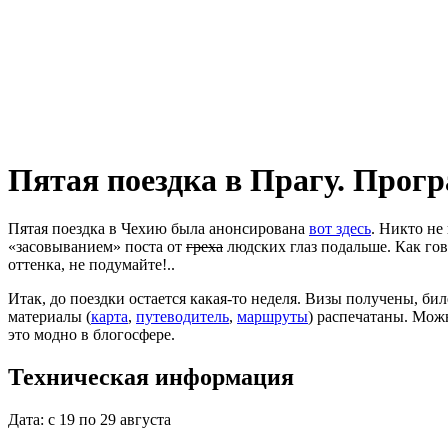
Пятая поездка в Прагу. Прог
Пятая поездка в Чехию была анонсирована
вот здесь
. Никто не
«засовыванием» поста от
греха
людских глаз подальше. Как гов
оттенка, не подумайте!..
Итак, до поездки остается какая-то неделя. Визы получены, би
материалы (
карта
,
путеводитель
,
маршруты
) распечатаны. Мож
это модно в блогосфере.
Техническая информация
Дата: с 19 по 29 августа