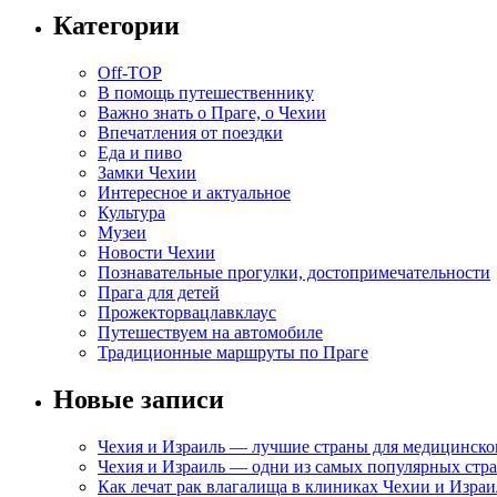
Категории
Off-TOP
В помощь путешественнику
Важно знать о Праге, о Чехии
Впечатления от поездки
Еда и пиво
Замки Чехии
Интересное и актуальное
Культура
Музеи
Новости Чехии
Познавательные прогулки, достопримечательности
Прага для детей
Прожекторвацлавклаус
Путешествуем на автомобиле
Традиционные маршруты по Праге
Новые записи
Чехия и Израиль — лучшие страны для медицинско
Чехия и Израиль — одни из самых популярных стра
Как лечат рак влагалища в клиниках Чехии и Израи