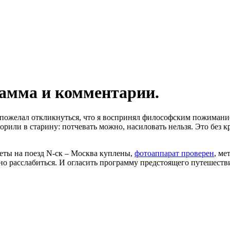
рамма и комментарии.
 пожелал откликнуться, что я воспринял философским пожимани
орили в старину: потчевать можно, насиловать нельзя. Это без 
леты на поезд N-ск – Москва куплены,
фотоаппарат проверен
, ме
но расслабиться. И огласить программу предстоящего путешеств