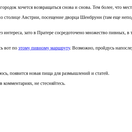
ородок хочется возвращаться снова и снова. Тем более, что мест
по столице Австрии, посещение дворца Шенбрунн (там еще непо
ез интереса, зато в Пратере сосредоточено множество пивных, 
сь вот по
этому пивному маршруту
. Возможно, пройдусь напосл
еюсь, появится новая пища для размышлений и статей.
в комментариях, не стесняйтесь.