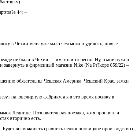
бастовку).
tstra?e 44) –
ольку в Чехии меня уже мало чем можно удивить, новые
режде не были в Чехии — им это интересно. Ну, а мне нужно
 и завернуть в фирменный магазин Nike (Na Pr?kope 859/22) –
сещению обязательны Чешская Америка, Чешский Крас, замки
езут на ювелирную фабрику, а я в это время посижу в
амок Леднице. Познавательная поездка, хотя пропасть и
стах вторично есть.
л. Будет возможность сравнить велкопоповицкое производство с