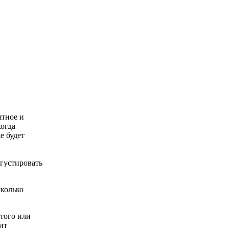
ятное и
когда
е будет
егустировать
сколько
 того или
ит