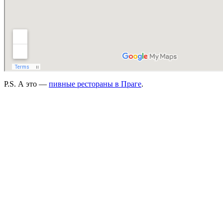
P.S. А это —
пивные рестораны в Праге
.