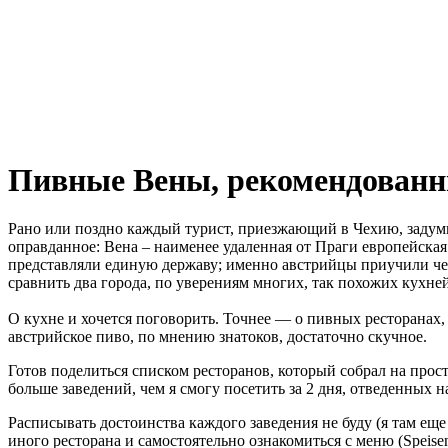
Пивные Вены, рекомендованн
Рано или поздно каждый турист, приезжающий в Чехию, задум
оправданное: Вена – наименее удаленная от Праги европейская
представляли единую державу; именно австрийцы приучили чех
сравнить два города, по уверениям многих, так похожих кухне
О кухне и хочется поговорить. Точнее — о пивных ресторанах
австрийское пиво, по мнению знатоков, достаточно скучное.
Готов поделиться списком ресторанов, который собрал на про
больше заведений, чем я смогу посетить за 2 дня, отведенных на
Расписывать достоинства каждого заведения не буду (я там ещ
иного ресторана и самостоятельно ознакомиться с меню (Speise