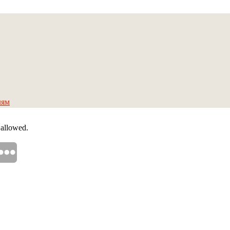
лям
 allowed.