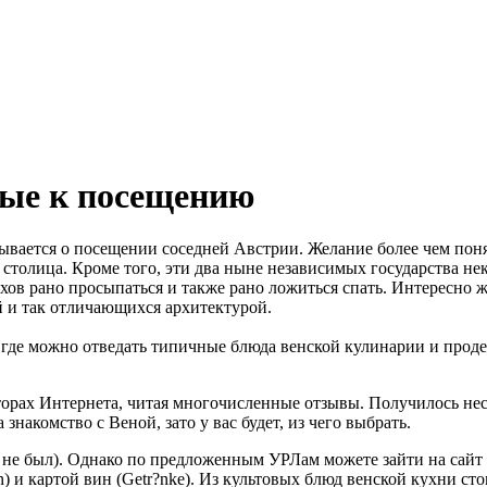
ые к посещению
ывается о посещении соседней Австрии. Желание более чем пон
 столица. Кроме того, эти два ныне независимых государства не
ов рано просыпаться и также рано ложиться спать. Интересно ж
й и так отличающихся архитектурой.
, где можно отведать типичные блюда венской кулинарии и прод
сторах Интернета, читая многочисленные отзывы. Получилось не
 знакомство с Веной, зато у вас будет, из чего выбрать.
е не был). Однако по предложенным УРЛам можете зайти на сайт
n) и картой вин (Getr?nke). Из культовых блюд венской кухни сто