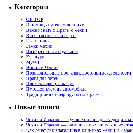
Категории
Off-TOP
В помощь путешественнику
Важно знать о Праге, о Чехии
Впечатления от поездки
Еда и пиво
Замки Чехии
Интересное и актуальное
Культура
Музеи
Новости Чехии
Познавательные прогулки, достопримечательности
Прага для детей
Прожекторвацлавклаус
Путешествуем на автомобиле
Традиционные маршруты по Праге
Новые записи
Чехия и Израиль — лучшие страны для медицинско
Чехия и Израиль — одни из самых популярных стра
Как лечат рак влагалища в клиниках Чехии и Израи