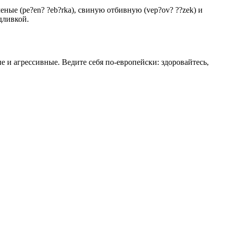
еные (pe?en? ?eb?rka), свиную отбивную (vep?ov? ??zek) и
дливкой.
 и агрессивные. Ведите себя по-европейски: здоровайтесь,