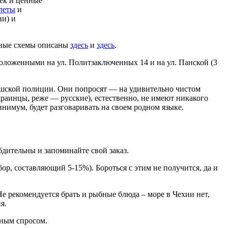
лек и ценные
леты
и
ии) и
енные схемы описаны
здесь
и
здесь
.
положенными на ул. Политзаключенных 14 и на ул. Панской (3
чешской полиции. Они попросят — на удивительно чистом
краинцы, реже — русские), естественно, не имеют никакого
инимум, будет разговаривать на своем родном языке.
бдительны и запоминайте свой заказ.
ор, составляющий 5-15%). Бороться с этим не получится, да и
 Не рекомендуется брать и рыбные блюда – море в Чехии нет,
я.
ьным спросом.