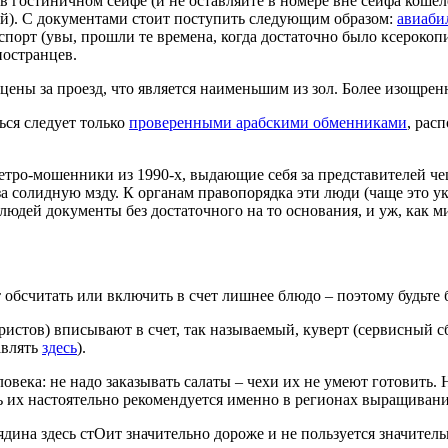
ть в гостиничном сейфе (и не оставляйте в номере вне сейфа коше
едей). С документами стоит поступить следующим образом:
авиаби
спорт (увы, прошли те времена, когда достаточно было ксерокоп
ностранцев.
цены за проезд, что является наименьшим из зол. Более изощр
ься следует только
проверенными арабскими обменниками
, рас
 ретро-мошенники из 1990-х, выдающие себя за представителей 
за солидную мзду. К органам правопорядка эти люди (чаще это у
людей документы без достаточного на то основания, и уж, как м
обсчитать или включить в счет лишнее блюдо – поэтому будьте 
ристов) вписывают в счет, так называемый, куверт (сервисный сб
авлять
здесь
).
ловека: не надо заказывать салаты – чехи их не умеют готовить.
ть их настоятельно рекомендуется именно в регионах выращивани
дина здесь стОит значительно дороже и не пользуется значител