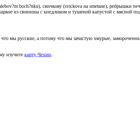
lebov?m boch?nku), свичкову (svickova na smetane), ребрышки печ
 жаркое из свинины с кнедликом и тушеной капустой с мясной по
что мы русские, а потому что мы зачастую хмурые, замороченные
ому изучите
карту Чехии
.