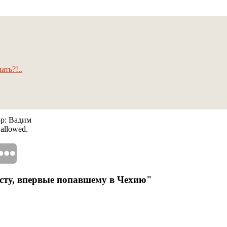
ать?!..
ор: Вадим
 allowed.
исту, впервые попавшему в Чехию"