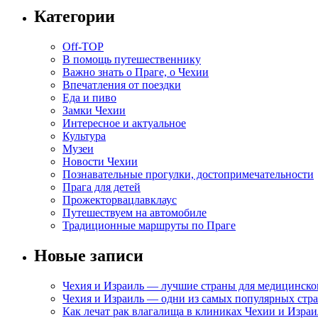
Категории
Off-TOP
В помощь путешественнику
Важно знать о Праге, о Чехии
Впечатления от поездки
Еда и пиво
Замки Чехии
Интересное и актуальное
Культура
Музеи
Новости Чехии
Познавательные прогулки, достопримечательности
Прага для детей
Прожекторвацлавклаус
Путешествуем на автомобиле
Традиционные маршруты по Праге
Новые записи
Чехия и Израиль — лучшие страны для медицинско
Чехия и Израиль — одни из самых популярных стра
Как лечат рак влагалища в клиниках Чехии и Израи