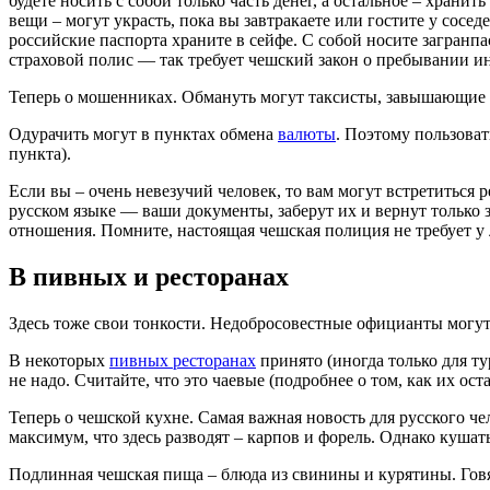
будете носить с собой только часть денег, а остальное – храни
вещи – могут украсть, пока вы завтракаете или гостите у сос
российские паспорта храните в сейфе. С собой носите загранпа
страховой полис — так требует чешский закон о пребывании и
Теперь о мошенниках. Обмануть могут таксисты, завышающие 
Одурачить могут в пунктах обмена
валюты
. Поэтому пользоват
пункта).
Если вы – очень невезучий человек, то вам могут встретиться
русском языке — ваши документы, заберут их и вернут только 
отношения. Помните, настоящая чешская полиция не требует у 
В пивных и ресторанах
Здесь тоже свои тонкости. Недобросовестные официанты могут 
В некоторых
пивных ресторанах
принято (иногда только для ту
не надо. Считайте, что это чаевые (подробнее о том, как их ост
Теперь о чешской кухне. Самая важная новость для русского че
максимум, что здесь разводят – карпов и форель. Однако куша
Подлинная чешская пища – блюда из свинины и курятины. Говя