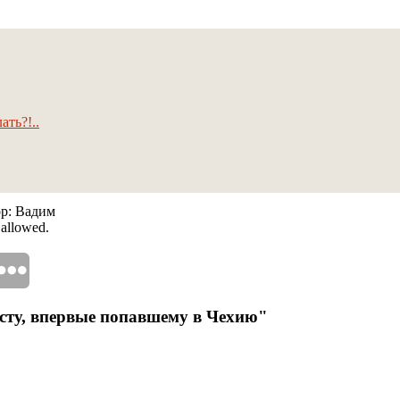
ать?!..
ор: Вадим
 allowed.
исту, впервые попавшему в Чехию"