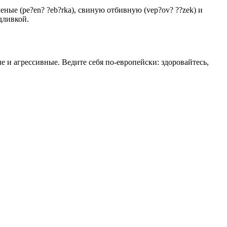
еные (pe?en? ?eb?rka), свиную отбивную (vep?ov? ??zek) и
дливкой.
 и агрессивные. Ведите себя по-европейски: здоровайтесь,