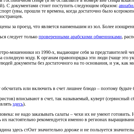
ть в гостиничном сейфе (и не оставляйте в номере вне сейфа коше
едей). С документами стоит поступить следующим образом:
авиаби
спорт (увы, прошли те времена, когда достаточно было ксерокоп
ностранцев.
цены за проезд, что является наименьшим из зол. Более изощр
ься следует только
проверенными арабскими обменниками
, рас
 ретро-мошенники из 1990-х, выдающие себя за представителей 
за солидную мзду. К органам правопорядка эти люди (чаще это у
людей документы без достаточного на то основания, и уж, как м
обсчитать или включить в счет лишнее блюдо – поэтому будьте 
ристов) вписывают в счет, так называемый, куверт (сервисный сб
авлять
здесь
).
ловека: не надо заказывать салаты – чехи их не умеют готовить.
ть их настоятельно рекомендуется именно в регионах выращивани
дина здесь стОит значительно дороже и не пользуется значител