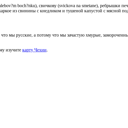
lebov?m boch?nku), свичкову (svickova na smetane), ребрышки печ
 жаркое из свинины с кнедликом и тушеной капустой с мясной по
что мы русские, а потому что мы зачастую хмурые, замороченные
ому изучите
карту Чехии
.