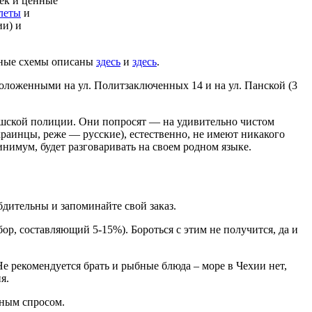
лек и ценные
леты
и
ии) и
енные схемы описаны
здесь
и
здесь
.
положенными на ул. Политзаключенных 14 и на ул. Панской (3
чешской полиции. Они попросят — на удивительно чистом
краинцы, реже — русские), естественно, не имеют никакого
инимум, будет разговаривать на своем родном языке.
бдительны и запоминайте свой заказ.
ор, составляющий 5-15%). Бороться с этим не получится, да и
 Не рекомендуется брать и рыбные блюда – море в Чехии нет,
я.
ьным спросом.