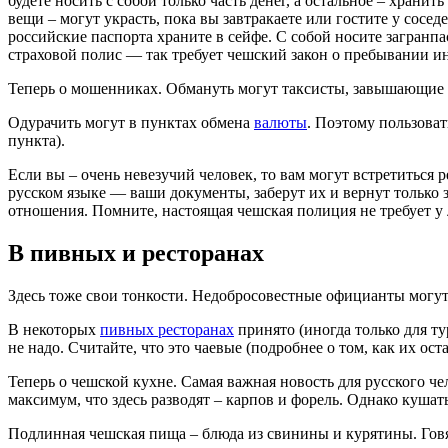
будете носить с собой только часть денег, а остальное – храни
вещи – могут украсть, пока вы завтракаете или гостите у сос
российские паспорта храните в сейфе. С собой носите загранпа
страховой полис — так требует чешский закон о пребывании и
Теперь о мошенниках. Обмануть могут таксисты, завышающие 
Одурачить могут в пунктах обмена
валюты
. Поэтому пользоват
пункта).
Если вы – очень невезучий человек, то вам могут встретиться
русском языке — ваши документы, заберут их и вернут только 
отношения. Помните, настоящая чешская полиция не требует у 
В пивных и ресторанах
Здесь тоже свои тонкости. Недобросовестные официанты могут 
В некоторых
пивных ресторанах
принято (иногда только для ту
не надо. Считайте, что это чаевые (подробнее о том, как их ост
Теперь о чешской кухне. Самая важная новость для русского че
максимум, что здесь разводят – карпов и форель. Однако куша
Подлинная чешская пища – блюда из свинины и курятины. Говя