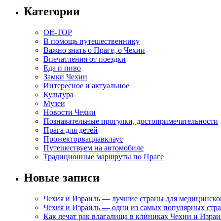
Категории
Off-TOP
В помощь путешественнику
Важно знать о Праге, о Чехии
Впечатления от поездки
Еда и пиво
Замки Чехии
Интересное и актуальное
Культура
Музеи
Новости Чехии
Познавательные прогулки, достопримечательности
Прага для детей
Прожекторвацлавклаус
Путешествуем на автомобиле
Традиционные маршруты по Праге
Новые записи
Чехия и Израиль — лучшие страны для медицинско
Чехия и Израиль — одни из самых популярных стра
Как лечат рак влагалища в клиниках Чехии и Израи