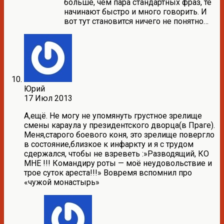
больше, чем пара стандартных фраз, те
начинают быстро и много говорить. И
вот тут становится ничего не понятно…
Юрий
17 Июл 2013
А,ещё. Не могу не упомянуть грустное зрелище
смены караула у президентского дворца(в Праге).
Меня,старого боевого коня, это зрелище повергло
в состояние,близкое к инфаркту и я с трудом
сдержался, чтобы не взреветь :»Разводящий, КО
МНЕ !!! Командиру роты — моё неудовольствие и
трое суток ареста!!!» Вовремя вспомнил про
«чужой монастырь»