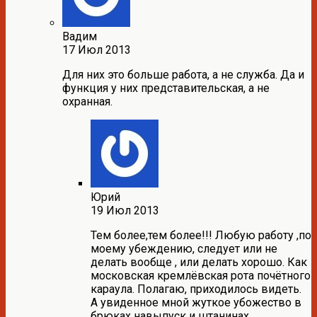
Вадим
17 Июл 2013
Для них это больше работа, а не служба. Да и
функция у них представительская, а не
охранная.
Юрий
19 Июл 2013
Тем более,тем более!!! Любую работу ,по
моему убеждению, следует или не
делать вообще , или делать хорошо. Как
московская кремлёвская рота почётного
караула. Полагаю, приходилось видеть.
А увиденное мной жуткое убожество в
брюках навыпуск и штанинах,