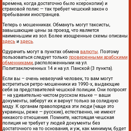
времена, когда достаточно было ксерокопии) и
страховой полис — так требует чешский закон о
пребывании иностранцев.
Теперь о мошенниках. Обмануть могут таксисты,
завышающие цены за проезд, что является
наименьшим из зол. Более изощренные схемы описаны
здесь
и
здесь
.
Одурачить могут в пунктах обмена
валюты
. Поэтому
пользоваться следует только
проверенными арабскими
обменниками
, расположенными на ул.
Политзаключенных 14 и на ул. Панской (3 пункта).
Если вы – очень невезучий человек, то вам могут
встретиться ретро-мошенники из 1990-х, выдающие
себя за представителей чешской полиции. Они попросят
— на удивительно чистом русском языке — ваши
документы, заберут их и вернут только за солидную
мзду. К органам правопорядка эти люди (чаще это
украинцы, реже — русские), естественно, не имеют
никакого отношения. Помните, настоящая чешская
полиция не требует у людей документы без
достаточного на то основания, и уж, как минимум, будет