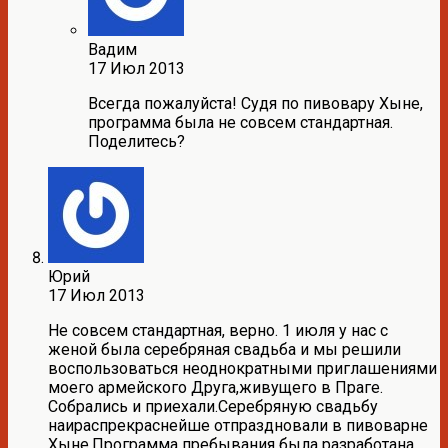
Вадим
17 Июл 2013
Всегда пожалуйста! Судя по пивовару Хыне,
программа была не совсем стандартная.
Поделитесь?
Юрий
17 Июл 2013
Не совсем стандартная, верно. 1 июля у нас с
женой была серебряная свадьба и мы решили
воспользоваться неоднократными приглашениями
моего армейского Друга,живущего в Праге.
Собрались и приехали.Серебряную свадьбу
наираспрекраснейше отпраздновали в пивоварне
Хыне.Программа пребывания была разработана