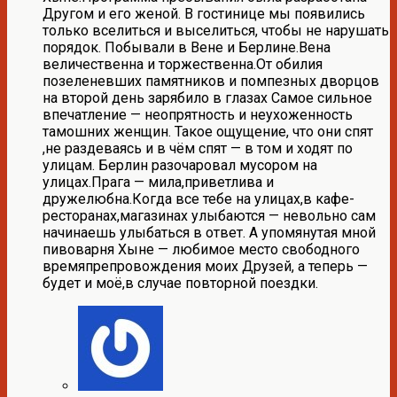
Другом и его женой. В гостинице мы появились
только вселиться и выселиться, чтобы не нарушать
порядок. Побывали в Вене и Берлине.Вена
величественна и торжественна.От обилия
позеленевших памятников и помпезных дворцов
на второй день зарябило в глазах Самое сильное
впечатление — неопрятность и неухоженность
тамошних женщин. Такое ощущение, что они спят
,не раздеваясь и в чём спят — в том и ходят по
улицам. Берлин разочаровал мусором на
улицах.Прага — мила,приветлива и
дружелюбна.Когда все тебе на улицах,в кафе-
ресторанах,магазинах улыбаются — невольно сам
начинаешь улыбаться в ответ. А упомянутая мной
пивоварня Хыне — любимое место свободного
времяпрепровождения моих Друзей, а теперь —
будет и моё,в случае повторной поездки.