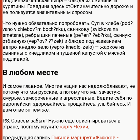
Подлинная чешская пища – блюда из свинины и
курятины. Говядина здесь стОит значительно дороже и
не пользуется значительным спросом.
Что нужно обязательно попробовать. Суп в хлебе (pod?
vano v chlebov?m boch?nku), свичкову (svickova na
smetane), ребрышки печеные (pe?en? ?eb?rka), свиную
отбивную (vep?ov? ??zek) и блюдо под названием
вепро-кнедло-зело (vepro-knedlo-zelo) — жаркое из
свинины с кнедликом и тушеной капустой с мясной
подливкой.
В любом месте
И самое главное. Многие нации нас недолюбливают, не
потому что мы русские, а потому что мы зачастую
хмурые, замороченные и агрессивные. Ведите себя по-
европейски: здоровайтесь, прощайтесь, улыбайтесь. И
вам ответят тем же.
P.S. Совсем забыл! Нужно еще ориентироваться в
стране, поэтому изучите
карту Чехии
.
предыдущая запись
Пивной маршрут «Жижков -