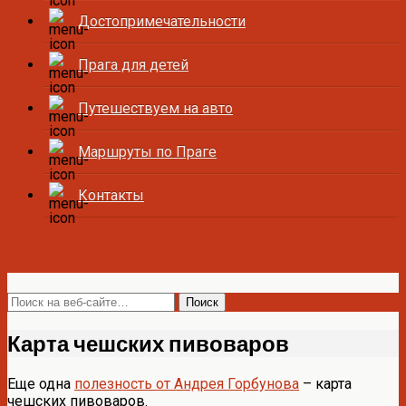
Достопримечательности
Прага для детей
Путешествуем на авто
Маршруты по Праге
Контакты
Все о Праге и Чехии
Карта чешских пивоваров
Еще одна
полезность от Андрея Горбунова
– карта
чешских пивоваров.