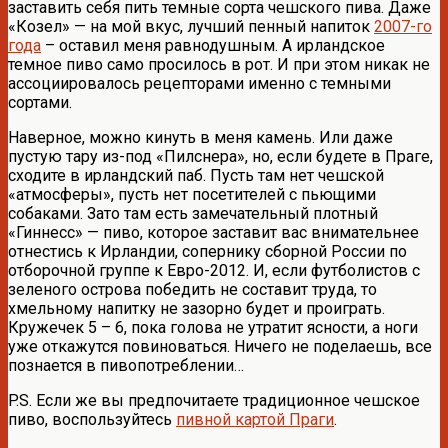
заставить себя пить темные сорта чешского пива. Даже
«Козел» — на мой вкус, лучший пенный напиток
2007-го
года
– оставил меня равнодушным. А ирландское
темное пиво само просилось в рот. И при этом никак не
ассоциировалось рецепторами именно с темными
сортами.
Наверное, можно кинуть в меня камень. Или даже
пустую тару из-под «Пилснера», но, если будете в Праге,
сходите в ирландский паб. Пусть там нет чешской
«атмосферы», пусть нет посетителей с пьющими
собаками. Зато там есть замечательный плотный
«Гиннесс» — пиво, которое заставит вас внимательнее
отнестись к Ирландии, сопернику сборной России по
отборочной группе к Евро-2012. И, если футболистов с
зеленого острова победить не составит труда, то
хмельному напитку не зазорно будет и проиграть.
Кружечек 5 – 6, пока голова не утратит ясности, а ноги
уже откажутся повиноваться. Ничего не поделаешь, все
познается в пивопотреблении…
P.S. Если же вы предпочитаете традиционное чешское
пиво, воспользуйтесь
пивной картой Праги
.