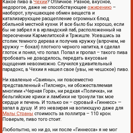
Какое пиво в
Чехии
? Отличное. Разное, вкусное,
недорогое, даже не способствующее
ожирению
–
наоборот, улучшающее обмен веществ и
катализирующее расщепление огромных блюд
обильной местной кухни. И все было бы хорошо, если
бы не забрел я в ирландский паб, расположенный на
пересечении Кармелитской и Тржиште. Усевшись за
столик темного дерева и получив кружку (впрочем, не
кружку — бокал) плотного черного напитка, я сделал
глоток и понял, что попал. Попал и пропал – такого пива
пробовать не доводилось, передать вкусовые
ощущения невозможно. Случился удивительный
парадокс, в Чехии я нашел свое (увы, не чешское) пиво.
Ни хваленые «Свияны», ни повсеместно
представленный «Пилснер», ни обожествляемая
многими «Черная Гора», ни редкая «Поличка», ни
бельгийские крики и ламбики не тронули так мое
сердце и печень. И только он – суровый «Гиннесс» —
запал в душу. И это невзирая на вопиющую даже для
Малы Страны
стоимость за поллитра – 110 крон.
Поверьте, пиво того стоит.
Любопытно, но ни до, ни после «Гиннесса» я не мог