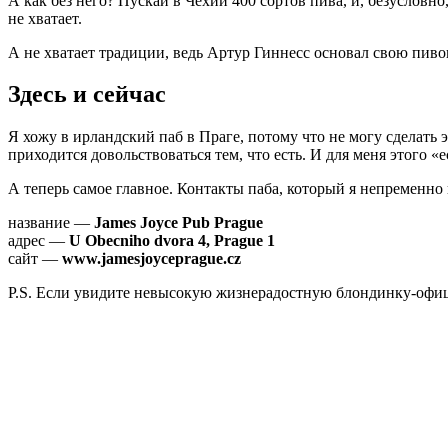
А как без него? Пускай в Чехии 400 сортов пива, и, безусловно, 
не хватает.
А не хватает традиции, ведь Артур Гиннесс основал свою пиво
Здесь и сейчас
Я хожу в ирландский паб в Праге, потому что не могу сделат
приходится довольствоваться тем, что есть. И для меня этого «е
А теперь самое главное. Контакты паба, который я непременно 
название —
James Joyce Pub Prague
адрес —
U Obecniho dvora 4, Prague 1
сайт —
www.jamesjoyceprague.cz
P.S. Если увидите невысокую жизнерадостную блондинку-офици