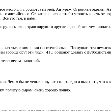
ное место для просмотра матчей. Антураж. Огромные экраны. А
ого английского. Стаканчик виски, чтобы утопить горечь от п
Все это там, в пабе.
меру, возможно, транслируют и другие европейские чемпионаты
но оказаться в компании носителей языка. Послушать эти немы
чем вообще орут эти люди, ЧТО обещают сделать с футболистами
жется весьма занятной.
о. Чехам бы не мешало поучиться, а заодно и выяснить, что в в
чку, политую сыром, очень хорошо пошло.