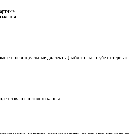
зартные
оражения
.
слимые провинциальные диалекты (найдите на ютубе интервью
.
оде плавают не только карпы.