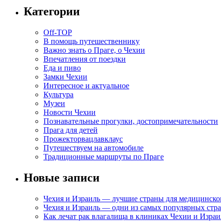
Категории
Off-TOP
В помощь путешественнику
Важно знать о Праге, о Чехии
Впечатления от поездки
Еда и пиво
Замки Чехии
Интересное и актуальное
Культура
Музеи
Новости Чехии
Познавательные прогулки, достопримечательности
Прага для детей
Прожекторвацлавклаус
Путешествуем на автомобиле
Традиционные маршруты по Праге
Новые записи
Чехия и Израиль — лучшие страны для медицинско
Чехия и Израиль — одни из самых популярных стра
Как лечат рак влагалища в клиниках Чехии и Израи