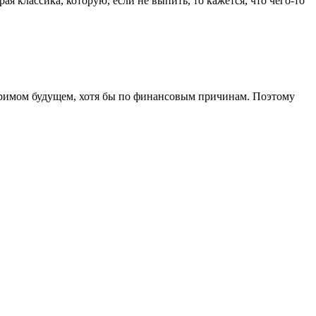
рая классика, которую, если не выпить, то кажется, что чего-то
бозримом будущем, хотя бы по финансовым причинам. Поэтому