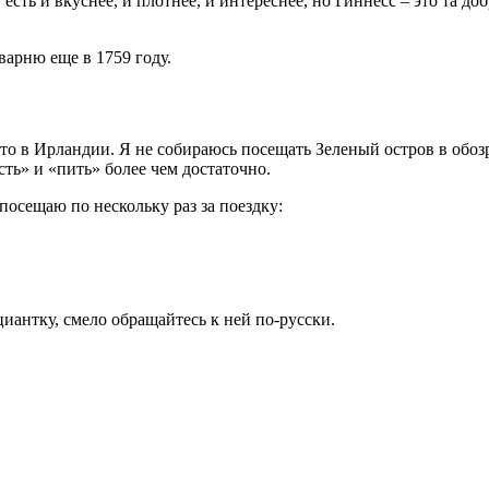
есть и вкуснее, и плотнее, и интереснее, но Гиннесс – это та доб
варню еще в 1759 году.
ь это в Ирландии. Я не собираюсь посещать Зеленый остров в о
сть» и «пить» более чем достаточно.
посещаю по нескольку раз за поездку:
антку, смело обращайтесь к ней по-русски.