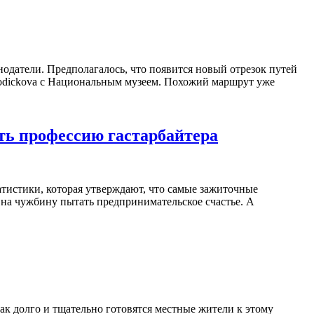
нодатели. Предполагалось, что появится новый отрезок путей
 Vodickova с Национальным музеем. Похожий маршрут уже
ать профессию гастарбайтера
атистики, которая утверждают, что самые зажиточные
я на чужбину пытать предпринимательское счастье. А
как долго и тщательно готовятся местные жители к этому