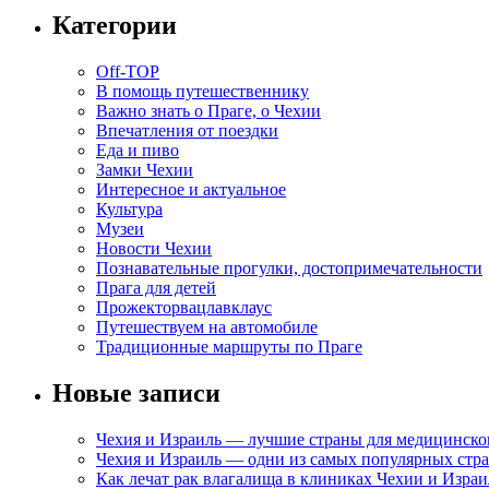
Категории
Off-TOP
В помощь путешественнику
Важно знать о Праге, о Чехии
Впечатления от поездки
Еда и пиво
Замки Чехии
Интересное и актуальное
Культура
Музеи
Новости Чехии
Познавательные прогулки, достопримечательности
Прага для детей
Прожекторвацлавклаус
Путешествуем на автомобиле
Традиционные маршруты по Праге
Новые записи
Чехия и Израиль — лучшие страны для медицинско
Чехия и Израиль — одни из самых популярных стра
Как лечат рак влагалища в клиниках Чехии и Израи