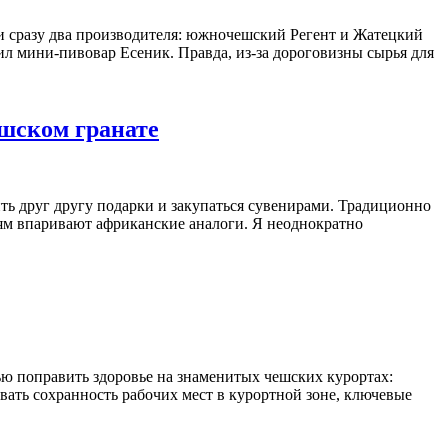
ти сразу два производителя: южночешский Регент и Жатецкий
ил мини-пивовар Есеник. Правда, из-за дороговизны сырья для
шском гранате
ить друг другу подарки и закупаться сувенирами. Традиционно
ям впаривают африканские аналоги. Я неоднократно
ью поправить здоровье на знаменитых чешских курортах:
чивать сохранность рабочих мест в курортной зоне, ключевые