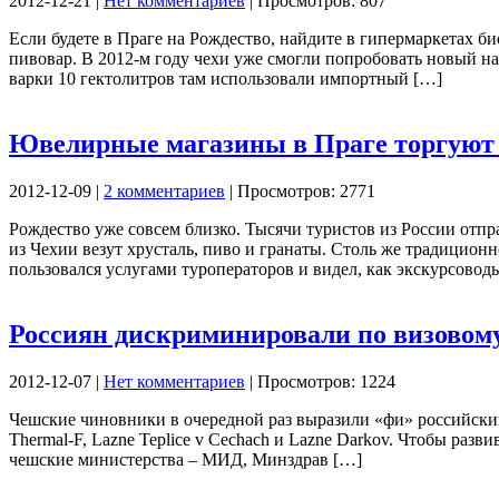
2012-12-21 |
Нет комментариев
| Просмотров: 807
Если будете в Праге на Рождество, найдите в гипермаркетах 
пивовар. В 2012-м году чехи уже смогли попробовать новый на
варки 10 гектолитров там использовали импортный […]
Ювелирные магазины в Праге торгуют 
2012-12-09 |
2 комментариев
| Просмотров: 2771
Рождество уже совсем близко. Тысячи туристов из России отпра
из Чехии везут хрусталь, пиво и гранаты. Столь же традицио
пользовался услугами туроператоров и видел, как экскурсовод
Россиян дискриминировали по визовом
2012-12-07 |
Нет комментариев
| Просмотров: 1224
Чешские чиновники в очередной раз выразили «фи» российским
Thermal-F, Lazne Teplice v Cechach и Lazne Darkov. Чтобы раз
чешские министерства – МИД, Минздрав […]