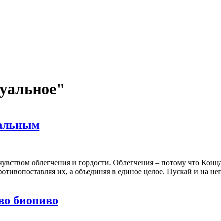
туальное"
нальным
чувством облегчения и гордости. Облегчения – потому что Конца
отивопоставляя их, а объединяя в единое целое. Пускай и на не
во биопиво