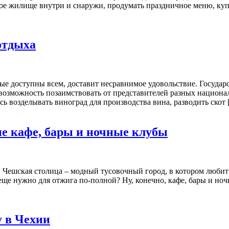
вое жилище внутри и снаружи, продумать праздничное меню, куп
отдыха
е доступны всем, доставит несравнимое удовольствие. Государс
возможность позаимствовать от представителей разных национа
сь возделывать виноград для производства вина, разводить скот
ие кафе, бары и ночные клубы
о. Чешская столица – модный тусовочный город, в котором люби
 еще нужно для отжига по-полной? Ну, конечно, кафе, бары и н
 в Чехии