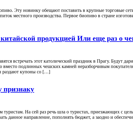
биопиво. Эту новинку обещают поставить в крупные торговые се
питок местного производства. Первое биопиво в стране изготов
китайской продукцией Или еще раз о че
вятся встречать этот католический праздник в Прагу. Будут дар
нно вместо подлинных чешских камней неразборчивым покупател
ы раздают купоны со […]
у признаку
 туристам. На сей раз речь шла о туристах, приезжающих с цел
вивать данное направление, пополнять бюджет, а заодно и обеспе